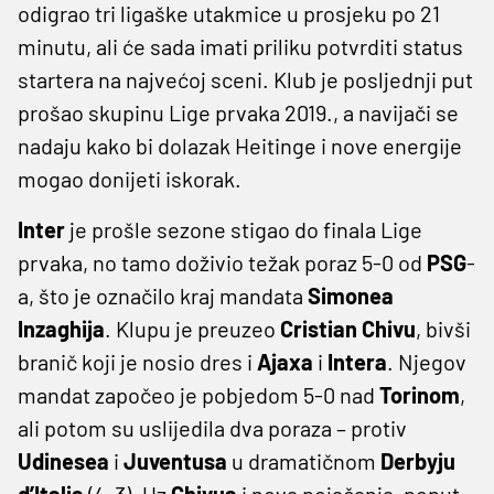
odigrao tri ligaške utakmice u prosjeku po 21
minutu, ali će sada imati priliku potvrditi status
startera na najvećoj sceni. Klub je posljednji put
prošao skupinu Lige prvaka 2019., a navijači se
nadaju kako bi dolazak Heitinge i nove energije
mogao donijeti iskorak.
Inter
je prošle sezone stigao do finala Lige
prvaka, no tamo doživio težak poraz 5-0 od
PSG
-
a, što je označilo kraj mandata
Simonea
Inzaghija
. Klupu je preuzeo
Cristian Chivu
, bivši
branič koji je nosio dres i
Ajaxa
i
Intera
. Njegov
mandat započeo je pobjedom 5-0 nad
Torinom
,
ali potom su uslijedila dva poraza – protiv
Udinesea
i
Juventusa
u dramatičnom
Derbyju
d’Italia
(4-3). Uz
Chivua
i nova pojačanja, poput