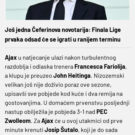
Još jedna Čeferinova novotarija: Finala Lige
prvaka odsad će se igrati u ranijem terminu
Ajax
u natjecanje ulazi nakon turbulentnog
razdoblja i odlaska trenera
Francesca Fariolija
,
a klupu je preuzeo
John Heitinga
. Nizozemski
velikan još nije doživio poraz ove sezone,
upisavši sve pobjede kod kuće i dva remija na
gostovanjima. U domaćem prvenstvu posljednji
nastup obilježila je pobjeda 3-1 nad
PEC
Zwolleom
. Za
Ajax
će u ovoj utakmici od prve
minute krenuti
Josip Šutalo
, koji je do sada