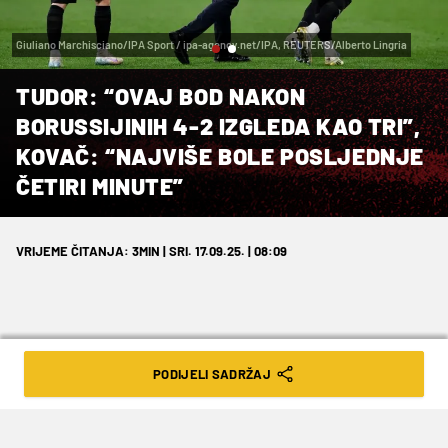
Giuliano Marchisciano/IPA Sport / ipa-agency.net/IPA, REUTERS/Alberto Lingria
TUDOR: “OVAJ BOD NAKON
BORUSSIJINIH 4-2 IZGLEDA KAO TRI”,
KOVAČ: “NAJVIŠE BOLE POSLJEDNJE
ČETIRI MINUTE”
VRIJEME ČITANJA: 3MIN | SRI. 17.09.25. | 08:09
PODIJELI SADRŽAJ
Riječ dvojice Hrvata nakon čudesnog
ogleda u Torinu (4-4)