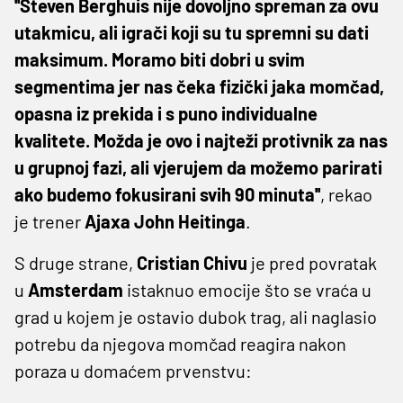
''Steven Berghuis nije dovoljno spreman za ovu
utakmicu, ali igrači koji su tu spremni su dati
maksimum. Moramo biti dobri u svim
segmentima jer nas čeka fizički jaka momčad,
opasna iz prekida i s puno individualne
kvalitete. Možda je ovo i najteži protivnik za nas
u grupnoj fazi, ali vjerujem da možemo parirati
ako budemo fokusirani svih 90 minuta''
, rekao
je trener
Ajaxa John Heitinga
.
S druge strane,
Cristian Chivu
je pred povratak
u
Amsterdam
istaknuo emocije što se vraća u
grad u kojem je ostavio dubok trag, ali naglasio
potrebu da njegova momčad reagira nakon
poraza u domaćem prvenstvu: