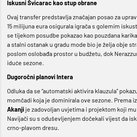
Iskusni Švicarac kao stup obrane
Ovaj transfer predstavlja značajan posao za uprav
15 milijuna eura osigurala igrača s golemim iskust
se tijekom posudbe pokazao kao pouzdana karik
a stalni ostanak u gradu mode bio je želja obje st
poslom oslobađa prostor u budžetu, dok Nerazzurr
iduće sezone.
Dugoročni planovi Intera
Odluka da se “automatski aktivira klauzula” pokaz
momčadi koja je dominirala ove sezone. Prema iz
Akanji
je zadovoljan uvjetima i projektom koji mu 
Navijači su s oduševljenjem dočekali vijest da isk
crno-plavom dresu.