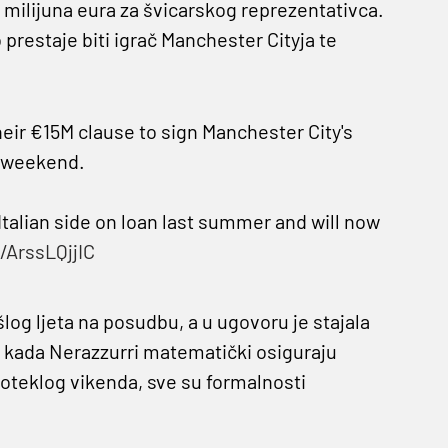
 milijuna eura za švicarskog reprezentativca.
o prestaje biti igrač Manchester Cityja te
heir €15M clause to sign Manchester City's
e weekend.
talian side on loan last summer and will now
/ArssLQjjIC
log ljeta na posudbu, a u ugovoru je stajala
a kada Nerazzurri matematički osiguraju
proteklog vikenda, sve su formalnosti