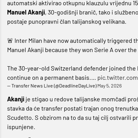
automatski aktivirao otkupnu klauzulu vrijednu 15
Manuel Akanji
, 30-godišnji branič, tako i služben
postaje punopravni član talijanskog velikana.
🚨 Inter Milan have now automatically triggered t
Manuel Akanji because they won Serie A over th
The 30-year-old Switzerland defender joined the I
continue on a permanent basis.…
pic.twitter.com
— Transfer News Live (@DeadlineDayLive)
May 5, 2026
Akanji
je stigao u redove talijanske momčadi proš
stavka da će transfer postati trajan onog trenutk
Scudetto. S obzirom na to da su taj cilj ostvarili 
ispunjene.