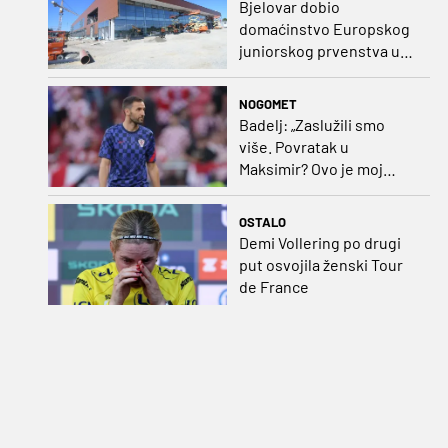
Bjelovar dobio
domaćinstvo Europskog
juniorskog prvenstva u
plivanju 2027.
NOGOMET
Badelj: „Zaslužili smo
više. Povratak u
Maksimir? Ovo je moj
dom“
OSTALO
Demi Vollering po drugi
put osvojila ženski Tour
de France