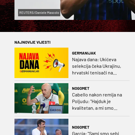
REUTERS/Daniele Mascolo
NAJNOVIJE VIJESTI
GERMANIJAK
Najava dana: Ukićeva
selekcija čeka Ukrajinu,
hrvatski tenisači na
Challengerima i nogomet
u susjedstvu
NOGOMET
Cabello nakon remija na
Poljudu: ''Hajduk je
kvalitetan, a mi smo
uspjeli odgovoriti''
NOGOMET
Garcia: ''Sami smo sebi