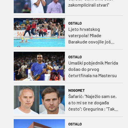
zakomplicirali stvari''
OSTALO
Ljeto hrvatskog
vaterpola! Mlade
Barakude osvojile još
jedan naslov svjetskih
prvaka!
OSTALO
Umaški pobjednik Merida
došao do prvog
četvrtfinala na Mastersu
NOGOMET
Šafarić: "Naježio sam se,
a to mi se ne događa
često"; Gregurina : "Tako
izgleda momčad koja je
duže na okupu"
OSTALO