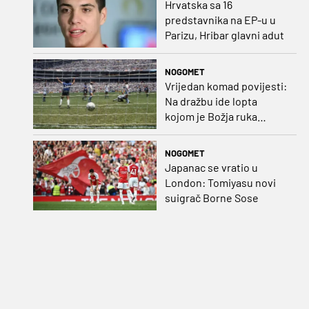
Hrvatska sa 16
predstavnika na EP-u u
Parizu, Hribar glavni adut
NOGOMET
Vrijedan komad povijesti:
Na dražbu ide lopta
kojom je Božja ruka
postigla gol
NOGOMET
Japanac se vratio u
London: Tomiyasu novi
suigrač Borne Sose