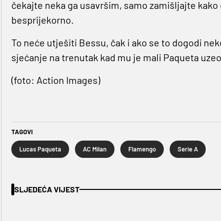
čekajte neka ga usavršim, samo zamišljajte kako 
besprijekorno.
To neće utješiti Bessu, čak i ako se to dogodi n
sjećanje na trenutak kad mu je mali Paqueta uz
(foto: Action Images)
TAGOVI
Lucas Paqueta
AC Milan
Flamengo
Serie A
SLJEDEĆA VIJEST