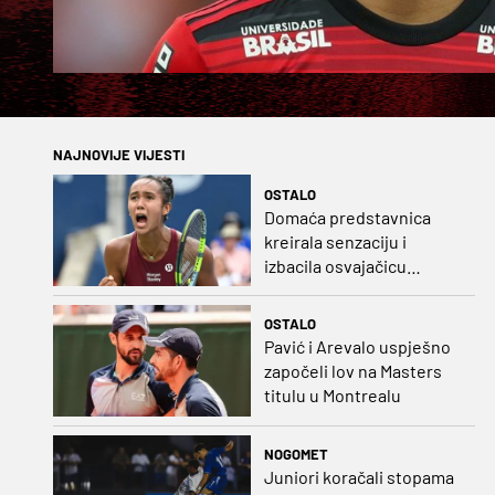
NAJNOVIJE VIJESTI
OSTALO
Domaća predstavnica
kreirala senzaciju i
izbacila osvajačicu
Roland Garrosa
OSTALO
Pavić i Arevalo uspješno
započeli lov na Masters
titulu u Montrealu
NOGOMET
Juniori koračali stopama