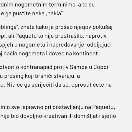
dardnim nogometnim terminima, a to su
me ga pustite neka „hakla“.
riblinga“, znate kako je prošao njegov pokušaj
i, ali Paquetu to nije prestrašilo, naprotiv,
 uspjeh u nogometu i napredovanje, odbijajući
taj način nogometa i doveo na kontinent.
otvorilo kontranapad protiv Sampe u Coppi
u presing koji braniči stvaraju, a
e. Niti će ga spriječiti da se, oprostit ćete na
činio sve ispravno pri postavljanju na Paquetu,
nije bio dovoljno kreativan ili domišljat i sjetio