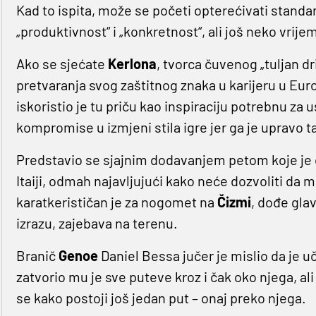
Kad to ispita, može se početi opterećivati stan
„produktivnost“ i „konkretnost“, ali još neko vrije
Ako se sjećate
Kerlona
, tvorca čuvenog „tuljan d
pretvaranja svog zaštitnog znaka u karijeru u Europ
iskoristio je tu priču kao inspiraciju potrebnu za
kompromise u izmjeni stila igre jer ga je upravo 
Predstavio se sjajnim dodavanjem petom koje je 
Itaiji, odmah najavljujući kako neće dozvoliti da m
karatkerističan je za nogomet na
Čizmi
, dođe glav
izrazu, zajebava na terenu.
Branič
Genoe
Daniel Bessa jučer je mislio da je u
zatvorio mu je sve puteve kroz i čak oko njega, ali 
se kako postoji još jedan put – onaj preko njega.