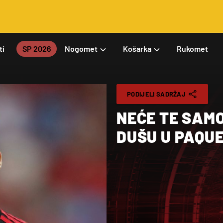
ti
SP 2026
Nogomet
Košarka
Rukomet
PODIJELI SADRŽAJ
NEĆE TE SAMO 
DUŠU U PAQU