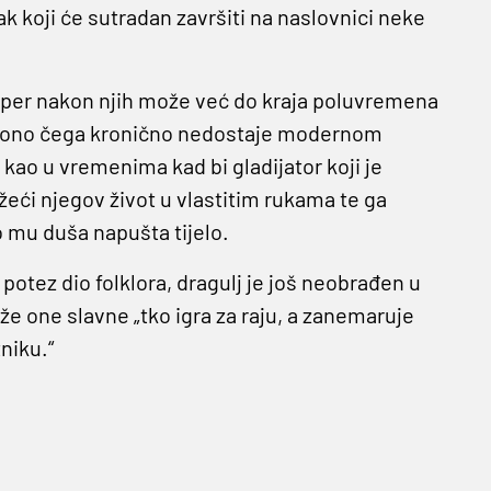
 koji će sutradan završiti na naslovnici neke
toper nakon njih može već do kraja poluvremena
ije, ono čega kronično nedostaje modernom
ao u vremenima kad bi gladijator koji je
eći njegov život u vlastitim rukama te ga
 mu duša napušta tijelo.
v potez dio folklora, dragulj je još neobrađen u
že one slavne „tko igra za raju, a zanemaruje
niku.“