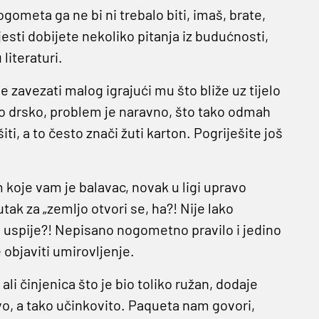
ogometa ga ne bi ni trebalo biti, imaš, brate,
ijesti dobijete nekoliko pitanja iz budućnosti,
literaturi.
e zavezati malog igrajući mu što bliže uz tijelo
o drsko, problem je naravno, što tako odmah
ti, a to često znači žuti karton. Pogriješite još
m koje vam je balavac, novak u ligi upravo
tak za „zemljo otvori se, ha?! Nije lako
 i uspije?! Nepisano nogometno pravilo i jedino
objaviti umirovljenje.
ali činjenica što je bio toliko ružan, dodaje
avo, a tako učinkovito. Paqueta nam govori,