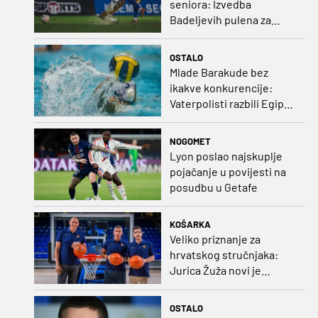
seniora: Izvedba
Badeljevih pulena za
čistu peticu protiv
Bruggea!
OSTALO
Mlade Barakude bez
ikakve konkurencije:
Vaterpolisti razbili Egipat
za polufinale SP-a!
NOGOMET
Lyon poslao najskuplje
pojačanje u povijesti na
posudbu u Getafe
KOŠARKA
Veliko priznanje za
hrvatskog stručnjaka:
Jurica Žuža novi je
pomoćni trener
Barcelone!
OSTALO