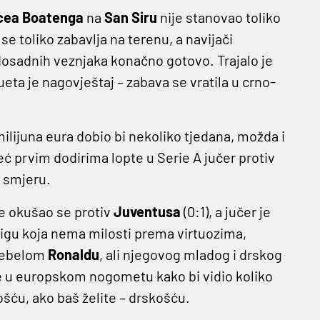
ncea Boatenga
na
San Siru
nije stanovao toliko
 se toliko zabavlja na terenu, a navijači
dosadnih veznjaka konačno gotovo. Trajalo je
eta je nagovještaj – zabava se vratila u crno-
milijuna eura dobio bi nekoliko tjedana, možda i
ć prvim dodirima lopte u Serie A jučer protiv
 smjeru.
je okušao se protiv
Juventusa
(0:1), a jučer je
ligu koja nema milosti prema virtuozima,
 debelom
Ronaldu
, ali njegovog mladog i drskog
te u europskom nogometu kako bi vidio koliko
ću, ako baš želite – drskošću.