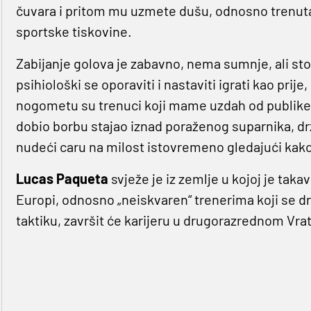
čuvara i pritom mu uzmete dušu, odnosno trenutak
sportske tiskovine.
Zabijanje golova je zabavno, nema sumnje, ali s
psihiološki se oporaviti i nastaviti igrati kao pr
nogometu su trenuci koji mame uzdah od publike k
dobio borbu stajao iznad poraženog suparnika, drž
nudeći caru na milost istovremeno gledajući kako
Lucas Paqueta
svježe je iz zemlje u kojoj je taka
Europi, odnosno „neiskvaren“ trenerima koji se dr
taktiku, završit će karijeru u drugorazrednom Vrat