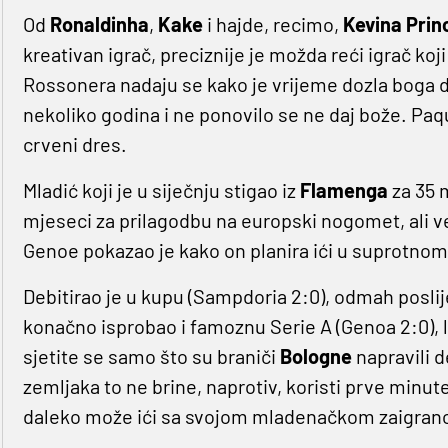
Od
Ronaldinha
,
Kake
i hajde, recimo,
Kevina Pri
kreativan igrač, preciznije je možda reći igrač koji
Rossonera nadaju se kako je vrijeme dozla boga 
nekoliko godina i ne ponovilo se ne daj bože. Paqu
crveni dres.
Mladić koji je u siječnju stigao iz
Flamenga
za 35 
mjeseci za prilagodbu na europski nogomet, ali ve
Genoe pokazao je kako on planira ići u suprotnom
Debitirao je u kupu (Sampdoria 2:0), odmah posli
konačno isprobao i famoznu Serie A (Genoa 2:0), 
sjetite se samo što su braniči
Bologne
napravili
zemljaka to ne brine, naprotiv, koristi prve minu
daleko može ići sa svojom mladenačkom zaigranoš