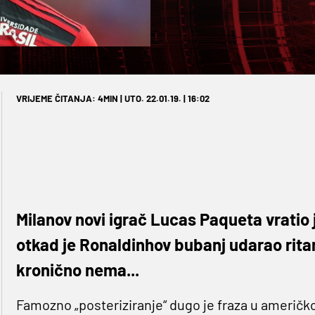
VRIJEME ČITANJA: 4MIN | UTO. 22.01.19. | 16:02
Milanov novi igrač Lucas Paqueta vratio 
otkad je Ronaldinhov bubanj udarao rita
kronično nema...
Famozno „posteriziranje“ dugo je fraza u američk