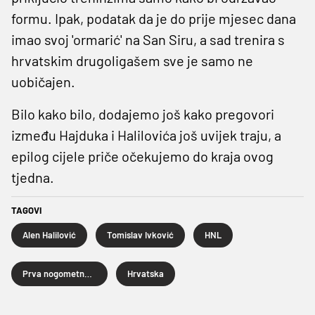
formu. Ipak, podatak da je do prije mjesec dana
imao svoj 'ormarić' na San Siru, a sad trenira s
hrvatskim drugoligašem sve je samo ne
uobičajen.
Bilo kako bilo, dodajemo još kako pregovori
između Hajduka i Halilovića još uvijek traju, a
epilog cijele priče očekujemo do kraja ovog
tjedna.
TAGOVI
Alen Halilović
Tomislav Ivković
HNL
Prva nogometna liga
Hrvatska