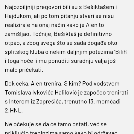
Najozbiljniji pregovori bili su s Bešiktašem i
Hajdukom, ali po tom pitanju stvari se nisu
realizirale na onaj način kako je Alen to
zamišljao. Točnije, Bešiktaš je definitivno
otpao, a zbog svega što se sada događa oko
splitskog kluba o nekim daljnjim potezima 'Bilih'
i toga hoće li mu ponuditi suradnju valja još
malo pričekati.
Dok čeka, Alen trenira. S kim? Pod vodstvom
Tomislava Ivkovića Halilović je započeo trenirati
s Interom iz Zaprešića, trenutno 13. momčadi
2.HNL.
Ne očekuje se da će tamo ostati, već se
priključio treninzima samo kako bi održavao