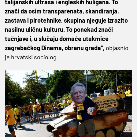
talijanskih ultrasa i engleskih huligana. To
znači da osim transparenata, skandiranja,
zastava i pirotehnike, skupina njeguje izrazito
nasilnu uličnu kulturu. To ponekad znači
tučnjave i, u slučaju domaće utakmice
zagrebačkog Dinama, obranu grada",
objasnio
je hrvatski sociolog.