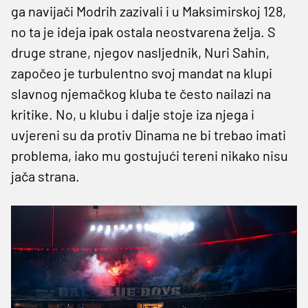
ga navijači Modrih zazivali i u Maksimirskoj 128,
no ta je ideja ipak ostala neostvarena želja. S
druge strane, njegov nasljednik, Nuri Sahin,
započeo je turbulentno svoj mandat na klupi
slavnog njemačkog kluba te često nailazi na
kritike. No, u klubu i dalje stoje iza njega i
uvjereni su da protiv Dinama ne bi trebao imati
problema, iako mu gostujući tereni nikako nisu
jača strana.