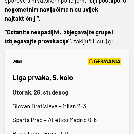
sporove s hrvatskom policijom
, "čiji postupci s
nogometnim navijačima nisu uvijek
najtaktičniji”.
"Ostanite neupadljivi, izbjegavajte grupe i
izbjegavajte provokacije"
, zaključili su. (g)
Oglas
Liga prvaka, 5. kolo
Utorak, 26. studenog
Slovan Bratislava – Milan 2-3
Sparta Prag – Atletico Madrid 0-6
Barcelona – Brest 3-0