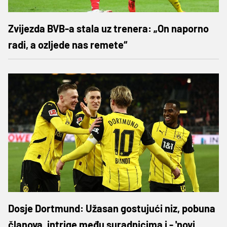
Zvijezda BVB-a stala uz trenera: „On naporno
radi, a ozljede nas remete“
Dosje Dortmund: Užasan gostujući niz, pobuna
članova, intrige među suradnicima i - 'novi