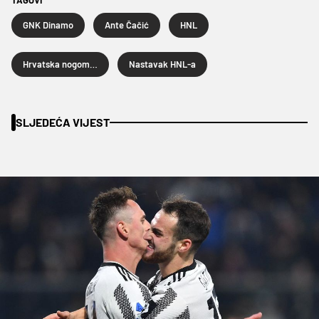
GNK Dinamo
Ante Čačić
HNL
Hrvatska nogometna liga
Nastavak HNL-a
SLJEDEĆA VIJEST