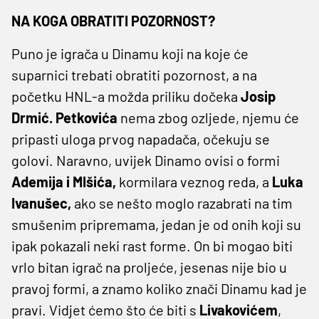
NA KOGA OBRATITI POZORNOST?
Puno je igrača u Dinamu koji na koje će
suparnici trebati obratiti pozornost, a na
početku HNL-a možda priliku dočeka
Josip
Drmić. Petkovića
nema zbog ozljede, njemu će
pripasti uloga prvog napadača, očekuju se
golovi. Naravno, uvijek Dinamo ovisi o formi
Ademija i MIšića,
kormilara veznog reda, a
Luka
Ivanušec,
ako se nešto moglo razabrati na tim
smušenim pripremama, jedan je od onih koji su
ipak pokazali neki rast forme. On bi mogao biti
vrlo bitan igrač na proljeće, jesenas nije bio u
pravoj formi, a znamo koliko znači Dinamu kad je
pravi. Vidjet ćemo što će biti s
Livakovićem
,