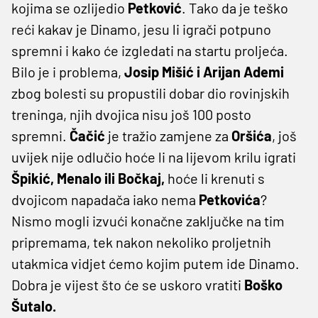
kojima se ozlijedio
Petković
. Tako da je teško
reći kakav je Dinamo, jesu li igrači potpuno
spremni i kako će izgledati na startu proljeća.
Bilo je i problema,
Josip Mišić i Arijan Ademi
zbog bolesti su propustili dobar dio rovinjskih
treninga, njih dvojica nisu još 100 posto
spremni.
Čačić
je tražio zamjene za
Oršića
, još
uvijek nije odlučio hoće li na lijevom krilu igrati
Špikić, Menalo ili Bočkaj,
hoće li krenuti s
dvojicom napadača iako nema
Petkovića
?
Nismo mogli izvući konačne zaključke na tim
pripremama, tek nakon nekoliko proljetnih
utakmica vidjet ćemo kojim putem ide Dinamo.
Dobra je vijest što će se uskoro vratiti
Boško
Šutalo.