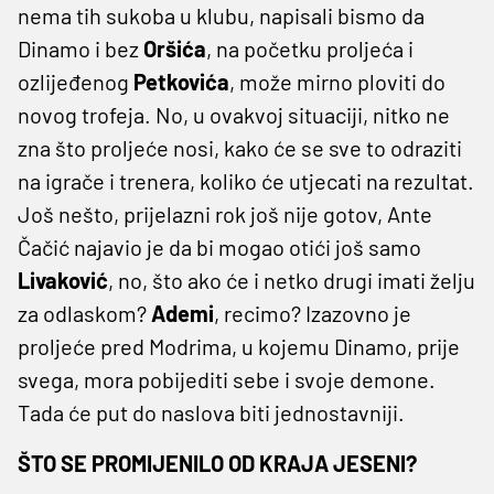
nema tih sukoba u klubu, napisali bismo da
Dinamo i bez
Oršića
, na početku proljeća i
ozlijeđenog
Petkovića
, može mirno ploviti do
novog trofeja. No, u ovakvoj situaciji, nitko ne
zna što proljeće nosi, kako će se sve to odraziti
na igrače i trenera, koliko će utjecati na rezultat.
Još nešto, prijelazni rok još nije gotov, Ante
Čačić najavio je da bi mogao otići još samo
Livaković
, no, što ako će i netko drugi imati želju
za odlaskom?
Ademi
, recimo? Izazovno je
proljeće pred Modrima, u kojemu Dinamo, prije
svega, mora pobijediti sebe i svoje demone.
Tada će put do naslova biti jednostavniji.
ŠTO SE PROMIJENILO OD KRAJA JESENI?