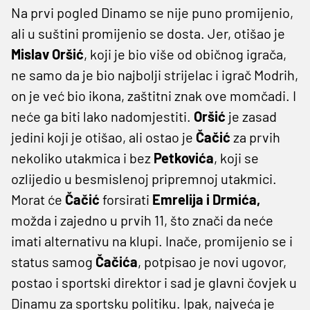
Na prvi pogled Dinamo se nije puno promijenio,
ali u suštini promijenio se dosta. Jer, otišao je
Mislav Oršić
, koji je bio više od običnog igrača,
ne samo da je bio najbolji strijelac i igrač Modrih,
on je već bio ikona, zaštitni znak ove momčadi. I
neće ga biti lako nadomjestiti.
Oršić
je zasad
jedini koji je otišao, ali ostao je
Čačić
za prvih
nekoliko utakmica i bez
Petkovića
, koji se
ozlijedio u besmislenoj pripremnoj utakmici.
Morat će
Čačić
forsirati
Emrelija i Drmića,
možda i zajedno u prvih 11, što znači da neće
imati alternativu na klupi. Inače, promijenio se i
status samog
Čačića
, potpisao je novi ugovor,
postao i sportski direktor i sad je glavni čovjek u
Dinamu za sportsku politiku. Ipak, najveća je