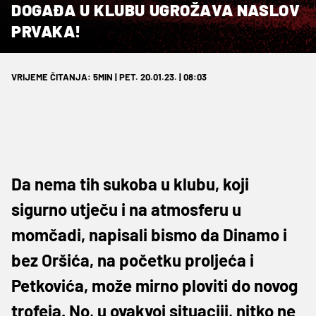
DOGAĐA U KLUBU UGROŽAVA NASLOV
PRVAKA!
VRIJEME ČITANJA: 5MIN | PET. 20.01.23. | 08:03
Da nema tih sukoba u klubu, koji
sigurno utječu i na atmosferu u
momčadi, napisali bismo da Dinamo i
bez Oršića, na početku proljeća i
Petkovića, može mirno ploviti do novog
trofeja. No, u ovakvoj situaciji, nitko ne