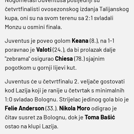
četvrtfinalisti ovosezonskog izdanja Talijanskog
kupa, oni su na svom terenu sa 2:1 svladali
Monzu u osmini finala.
Juventus je poveo golom
Keana
(8.), na 1-1
poravnao je
Valoti
(24.), da bi prolazak dalje
"zebrama" osigurao
Chiesa
(78.) sjajnim
pogotkom u gornji lijevi kut.
Juventus će u četvrtfinalu 2. veljače gostovati
kod Lazija koji je ranije u četvrtak s minimalnih
1:0 svladao Bolognu. Strijelac jedinog gola bio je
Felie Anderson
(33.).
Nikola Moro
odigrao je
čitav susret za Bolognu, dok je
Toma Bašić
ostao na klupi Lazija.