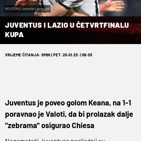
REUTERS/Jennifer Lorenzini
JUVENTUS I LAZIO U ČETVRTFINALU
KUPA
VRIJEME ČITANJA: 5MIN | PET. 20.01.23. | 08:03
Juventus je poveo golom Keana, na 1-1
poravnao je Valoti, da bi prolazak dalje
"zebrama" osigurao Chiesa
Nogometaši Juventusa posljednji su