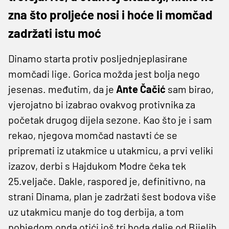
zna što proljeće nosi i hoće li momčad
zadržati istu moć
Dinamo starta protiv posljednjeplasirane
momčadi lige. Gorica možda jest bolja nego
jesenas. međutim, da je
Ante Čačić
sam birao,
vjerojatno bi izabrao ovakvog protivnika za
početak drugog dijela sezone. Kao što je i sam
rekao, njegova momčad nastavti će se
pripremati iz utakmice u utakmicu, a prvi veliki
izazov, derbi s Hajdukom Modre čeka tek
25.veljače. Dakle, raspored je, definitivno, na
strani Dinama, plan je zadržati šest bodova više
uz utakmicu manje do tog derbija, a tom
pobjedom onda otići još tri boda dalje od Bijelih