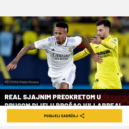
REUTERS/Pablo Morano
REAL SJAJNIM PREOKRETOM U
DRUGOM DIJELU PROŠAO VILLARREAL
PODIJELI SADRŽAJ
VRIJEME ČITANJA: 5MIN | PET. 20.01.23. | 08:03