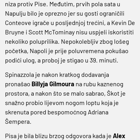
niza protiv Pise. Međutim, prvih pola sata u
Napulju bilo je oprezno jer su gosti ograničili
Conteove igrače u posljednjoj trećini, a Kevin De
Bruyne i Scott McTominay nisu uspjeli iskoristiti
nekoliko poluprilika. Nepokolebljiv zbog lošeg
početka, Napoli je prije poluvremena pokušao
podići ulog, a proboj je stigao u 39. minuti.
Spinazzola je nakon kratkog dodavanja
pronašao
Billyja Gilmoura
na rubu kaznenog
prostora, a nakon što se malo sabrao, Škot je
snažno probio lijevom nogom loptu koja je
skrenuta pored bespomoćnog Adriana
Šempera.
Pisa je bila blizu brzog odgovora kada je
Alex