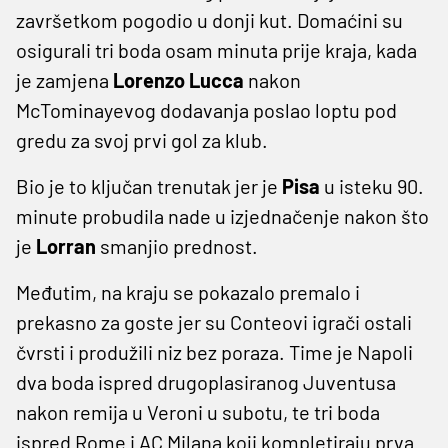
završetkom pogodio u donji kut. Domaćini su
osigurali tri boda osam minuta prije kraja, kada
je zamjena
Lorenzo Lucca
nakon
McTominayevog dodavanja poslao loptu pod
gredu za svoj prvi gol za klub.
Bio je to ključan trenutak jer je
Pisa
u isteku 90.
minute probudila nade u izjednačenje nakon što
je
Lorran
smanjio prednost.
Međutim, na kraju se pokazalo premalo i
prekasno za goste jer su Conteovi igrači ostali
čvrsti i produžili niz bez poraza. Time je Napoli
dva boda ispred drugoplasiranog Juventusa
nakon remija u Veroni u subotu, te tri boda
ispred Rome i AC Milana koji kompletiraju prva