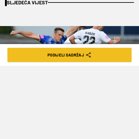
SLJEDEĆA VIJEST
PODIJELI SADRŽAJ
LOKOMOTIVA PROKOCKALA ŠANSU I
GURNULA OSIJEK U STATUS FAVORITA
ZA DRUGO MJESTO (VIDEO)