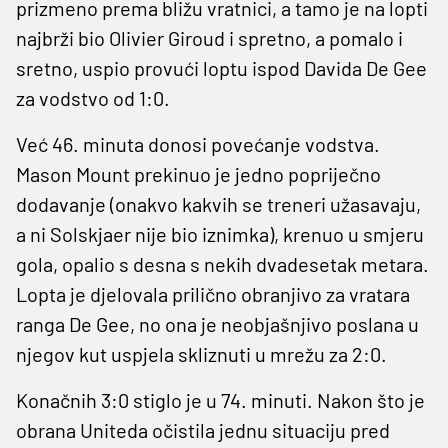
prizmeno prema bližu vratnici, a tamo je na lopti
najbrži bio Olivier Giroud i spretno, a pomalo i
sretno, uspio provući loptu ispod Davida De Gee
za vodstvo od 1:0.
Već 46. minuta donosi povećanje vodstva.
Mason Mount prekinuo je jedno popriječno
dodavanje (onakvo kakvih se treneri užasavaju,
a ni Solskjaer nije bio iznimka), krenuo u smjeru
gola, opalio s desna s nekih dvadesetak metara.
Lopta je djelovala prilično obranjivo za vratara
ranga De Gee, no ona je neobjašnjivo poslana u
njegov kut uspjela skliznuti u mrežu za 2:0.
Konačnih 3:0 stiglo je u 74. minuti. Nakon što je
obrana Uniteda očistila jednu situaciju pred