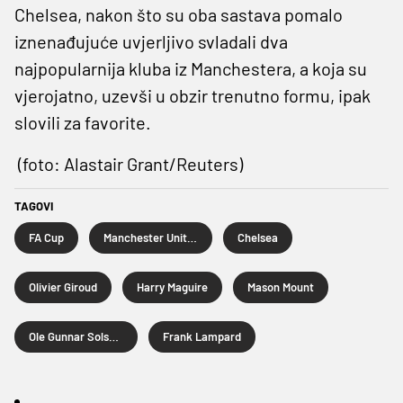
Chelsea, nakon što su oba sastava pomalo
iznenađujuće uvjerljivo svladali dva
najpopularnija kluba iz Manchestera, a koja su
vjerojatno, uzevši u obzir trenutno formu, ipak
slovili za favorite.
(foto: Alastair Grant/Reuters)
TAGOVI
FA Cup
Manchester United
Chelsea
Olivier Giroud
Harry Maguire
Mason Mount
Ole Gunnar Solskjaer
Frank Lampard