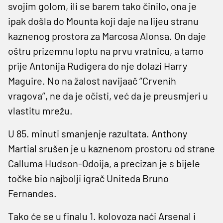
svojim golom, ili se barem tako činilo, ona je
ipak došla do Mounta koji daje na lijeu stranu
kaznenog prostora za Marcosa Alonsa. On daje
oštru prizemnu loptu na prvu vratnicu, a tamo
prije Antonija Rudigera do nje dolazi Harry
Maguire. No na žalost navijaač ‘’Crvenih
vragova’’, ne da je očisti, već da je preusmjeri u
vlastitu mrežu.
U 85. minuti smanjenje razultata. Anthony
Martial srušen je u kaznenom prostoru od strane
Calluma Hudson-Odoija, a precizan je s bijele
točke bio najbolji igrač Uniteda Bruno
Fernandes.
Tako će se u finalu 1. kolovoza naći Arsenal i