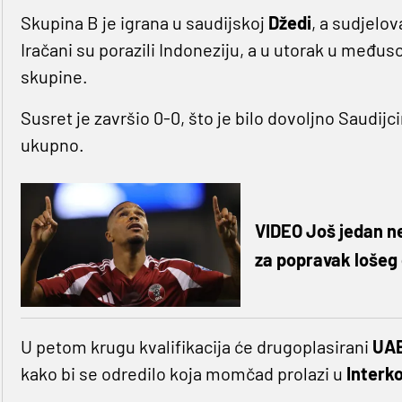
Skupina B je igrana u saudijskoj
Džedi
, a sudjelov
Iračani su porazili Indoneziju, a u utorak u međus
skupine.
Susret je završio 0-0, što je bilo dovoljno Saudij
ukupno.
VIDEO Još jedan ne
za popravak lošeg 
U petom krugu kvalifikacija će drugoplasirani
UA
kako bi se odredilo koja momčad prolazi u
Interko