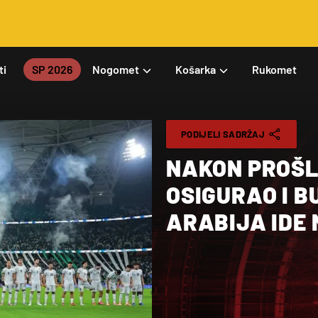
ti
SP 2026
Nogomet
Košarka
Rukomet
PODIJELI SADRŽAJ
NAKON PROŠL
OSIGURAO I B
ARABIJA IDE