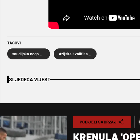
TAGOVI
saudijska nogometna reprezentacija
Azijske kvalifikacije za SP 2026.
SLJEDEĆA VIJEST
PODIJELI SADRŽAJ
KRENULA 'OPE