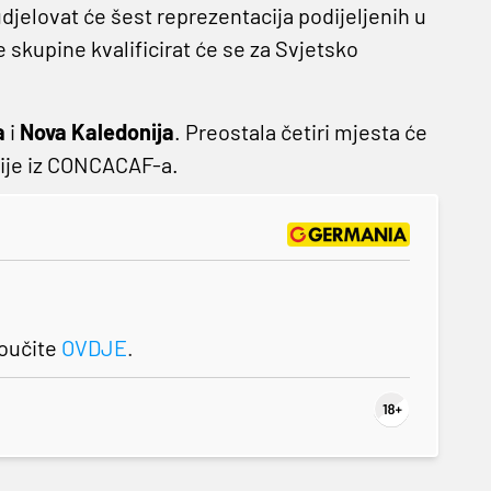
elovat će šest reprezentacija podijeljenih u
 skupine kvalificirat će se za Svjetsko
a
i
Nova Kaledonija
. Preostala četiri mjesta će
vije iz CONCACAF-a.
roučite
OVDJE
.