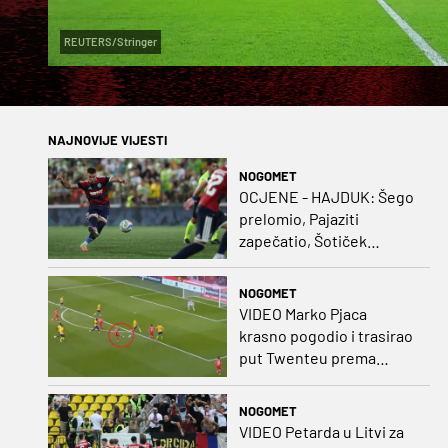
REUTERS/Stringer
NAJNOVIJE VIJESTI
NOGOMET
OCJENE - HAJDUK: Šego
prelomio, Pajaziti
zapečatio, Šotiček
oduševio u predstavi
splitskih 'odlikaša'
NOGOMET
VIDEO Marko Pjaca
krasno pogodio i trasirao
put Twenteu prema
važnoj pobjedi
NOGOMET
VIDEO Petarda u Litvi za