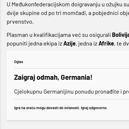
U Međukonfederacijskom doigravanju u ožujku sudj
dvije skupine od po tri momčadi, a pobjednici obje
prvenstvo.
Plasman u kvalifikacijama već su osigurali
Bolivij
popuniti jedna ekipa iz
Azije
, jedna iz
Afrike
, te d
Oglas
Zaigraj odmah, Germania!
Cjelokupnu Germanijinu ponudu pronađite i p
Igre na sreću mogu dovesti do ovisnosti. Igraj odgovorno.