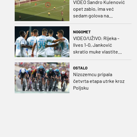
VIDEO Sandro Kulenović
opet zabio, ima već
sedam golova na
pripremama
NOGOMET
VIDEO/UŽIVO: Rijeka -
Ilves 1-0, Janković
skratio muke vlastite
momčadi i bombom
probio bedem Finaca!
OSTALO
Nizozemcu pripala
četvrta etapa utrke kroz
Poljsku