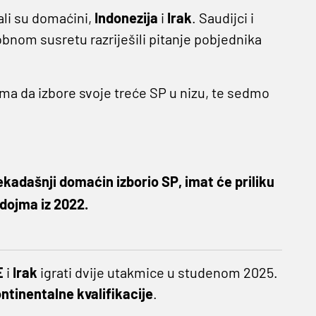
ali su domaćini,
Indonezija
i
Irak
. Saudijci i
obnom susretu razriješili pitanje pobjednika
cima da izbore svoje treće SP u nizu, te sedmo
kadašnji domaćin izborio SP, imat će priliku
dojma iz 2022.
E
i
Irak
igrati dvije utakmice u studenom 2025.
ntinentalne kvalifikacije
.