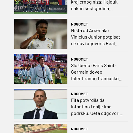
kraj crnog niza: Hajduk
nakon šest godina
pobijedio na europskom
gostovanju
NOGOMET
Ništa od Arsenala:
Vinicius Junior potpisat
će novi ugovor s Real
Madridom
NOGOMET
Službeno: Paris Saint-
Germain doveo
talentiranog francuskog
ofenzivca iz Monaca
NOGOMET
Fifa potvrdila da
Infantino i dalje ima
podršku, Uefa odgovorila
kako bojkot ostaje na
snazi
NOGOMET