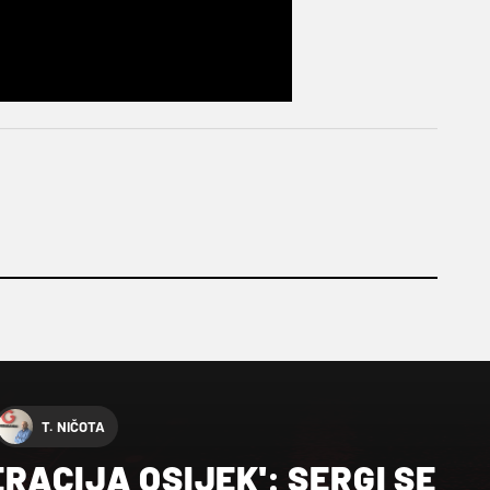
T. NIČOTA
RACIJA OSIJEK': SERGI SE