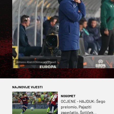
Antonio Ahel/ATAImages/Pixsell
NAJNOVIJE VIJESTI
NOGOMET
OCJENE - HAJDUK: Šego
prelomio, Pajaziti
zapečatio, Šotiček