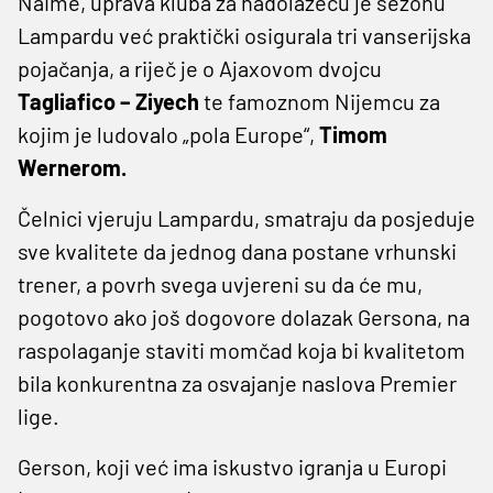
Naime, uprava kluba za nadolazeću je sezonu
Lampardu već praktički osigurala tri vanserijska
pojačanja, a riječ je o Ajaxovom dvojcu
Tagliafico – Ziyech
te famoznom Nijemcu za
kojim je ludovalo „pola Europe“,
Timom
Wernerom.
Čelnici vjeruju Lampardu, smatraju da posjeduje
sve kvalitete da jednog dana postane vrhunski
trener, a povrh svega uvjereni su da će mu,
pogotovo ako još dogovore dolazak Gersona, na
raspolaganje staviti momčad koja bi kvalitetom
bila konkurentna za osvajanje naslova Premier
lige.
Gerson, koji već ima iskustvo igranja u Europi