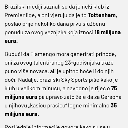
Brazilski mediji saznali su da je neki klub iz
Premier lige, a oni vjeruju da je to
Tottenham
,
poslao prije nekoliko dana prvu službenu
ponudu za ovog veznjaka koja iznosi
18 milijuna
eura.
Budući da Flamengo mora generirati prihode,
oni za ovog talentiranog 23-godišnjaka traže
puno više novaca, ali je upitno hoće li do njih
doći. Nadalje, brazilski Sky Sports piše kako je
klub u velikom minusu, a navodno je riječ o
75
milijuna eura
pa upravo zato žele da za Gersona
u njihovu „kasicu prasicu“ legne minimalno
35
milijuna eura.
Posljednje informacije govore kako su se u