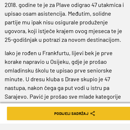
2018. godine te je za Plave odigrao 47 utakmica i
upisao osam asistencija. Međutim, solidne
partije mu ipak nisu osigurale produženje
ugovora, koji istječe krajem ovog mjeseca te je
25-godišnjak u potrazi za novom destinacijom.
Iako je rođen u Frankfurtu, lijevi bek je prve
korake napravio u Osijeku, gdje je prošao
omladinsku školu te upisao prve seniorske
minute. U dresu kluba s Drave skupio je 47
nastupa, nakon čega ga put vodi u istru pa
Sarajevo. Pavić je prošao sve mlade kategorije
Vatrenih, a za U21 reprezentaciju je upisao jedan
nastup 2014. godine pod palicom Nenada
PODIJELI SADRŽAJ
Gračana.