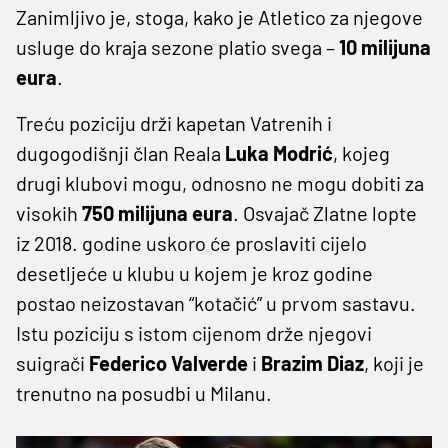
Zanimljivo je, stoga, kako je Atletico za njegove
usluge do kraja sezone platio svega –
10 milijuna
eura
.
Treću poziciju drži kapetan Vatrenih i
dugogodišnji član Reala
Luka Modrić
, kojeg
drugi klubovi mogu, odnosno ne mogu dobiti za
visokih
750 milijuna eura
. Osvajač Zlatne lopte
iz 2018. godine uskoro će proslaviti cijelo
desetljeće u klubu u kojem je kroz godine
postao neizostavan “kotačić” u prvom sastavu.
Istu poziciju s istom cijenom drže njegovi
suigrači
Federico Valverde
i
Brazim Diaz
, koji je
trenutno na posudbi u Milanu.