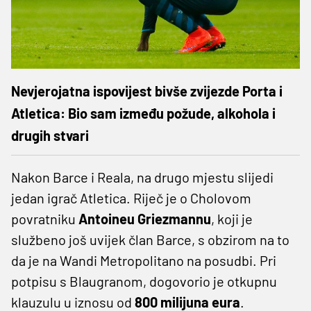
Nevjerojatna ispovijest bivše zvijezde Porta i
Atletica: Bio sam između požude, alkohola i
drugih stvari
Nakon Barce i Reala, na drugo mjestu slijedi
jedan igrač Atletica. Riječ je o Cholovom
povratniku
Antoineu Griezmannu
, koji je
službeno još uvijek član Barce, s obzirom na to
da je na Wandi Metropolitano na posudbi. Pri
potpisu s Blaugranom, dogovorio je otkupnu
klauzulu u iznosu od
800 milijuna eura
.