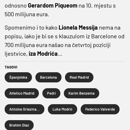
odnosno
Gerardom Piqueom
na 10. mjestu s
500 milijuna eura.
Spomenimo i to kako
Lionela Messija
nema na
popisu, iako je bi se s klauzulom iz Barcelone od
700 milijuna eura našao na četvrtoj poziciji
ljestvice,
iza Modrića
…
TAGOVI
Španjolska
Barcelona
Real Madrid
Atletico Madrid
Pedri
Karim Benzema
Antoine Griezmann
Luka Modrić
Federico Valverde
Brahim Diaz