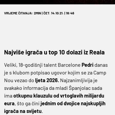
VRIJEME ČITANJA: 2MIN | ČET. 14.10.21. | 16:46
Najviše igrača u top 10 dolazi iz Reala
Veliki, 18-godišnji talent Barcelone
Pedri
danas
je s klubom potpisao ugovor kojim se za Camp
Nou vezao do
ljeta 2026.
Najzanimljivija je
svakako informacija da mladi Španjolac sada
ima
otkupnu klauzulu od vrtoglavih milijardu
eura
, što ga čini
jednim od dvojice najskupljih
igrača na svijetu
.