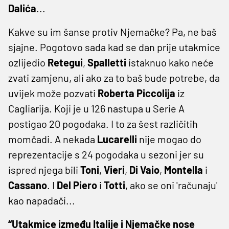
Dalića
...
Kakve su im šanse protiv Njemačke? Pa, ne baš
sjajne. Pogotovo sada kad se dan prije utakmice
ozlijedio
Retegui
,
Spalletti
istaknuo kako neće
zvati zamjenu, ali ako za to baš bude potrebe, da
uvijek može pozvati
Roberta Piccolija
iz
Cagliarija. Koji je u 126 nastupa u Serie A
postigao 20 pogodaka. I to za šest različitih
momčadi. A nekada
Lucarelli
nije mogao do
reprezentacije s 24 pogodaka u sezoni jer su
ispred njega bili
Toni
,
Vieri
,
Di Vaio
,
Montella
i
Cassano
. I
Del Piero
i
Totti
, ako se oni 'računaju'
kao napadači...
“Utakmice između Italije i Njemačke nose