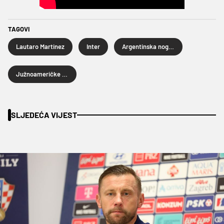
TAGOVI
Lautaro Martinez
Inter
Argentinska nogometna reprezentacija
Južnoameričke kvalifikacije za Svjetsko prvenstvo 2026.
SLJEDEĆA VIJEST