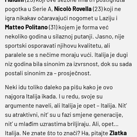
pogotka u Serie A,
Nicolò Rovella
(23) koji ne
igra nikakav očaravajući nogomet u Laziju i
Matteo Politano
(31) kojem je forma već
nekoliko godina u silaznoj putanji. Jasno, nije
sportski osporavati njihovu kvalitetu, ali
paralele se s nečime moraju vući. Italija je dugi
niz godina bila sinonim za izvrsnost, dok su sada
postali sinonim za – prosječnost.
Neki idu toliko daleko pa pišu kako je ovo
najgora Italija ikada. I u redu, svoje su
argumente naveli, ali Italija je opet – Italija. Nit’
su atraktivni, nit’ su u fazi smjene generacije,
nit’ u mlađim uzrastima briljiraju. Ali, opet…
Italija. Ne znate što to znači? Ha, pitajte
Zlatka