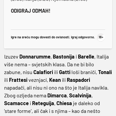
ODIGRAJ ODMAH!
Igre na sreću mogu dovesti do ovisnosti. Igraj odgovorno.
Izuzev
Donnarumme
,
Bastonija
i
Barelle
, Italija
više nema – svjetskih klasa. Da ne bi bilo
zabune, nisu
Calafiori
ili
Gatti
loši braniči,
Tonali
ili
Frattesi
veznjaci,
Kean
ili
Raspadori
napadači, ali nisu ni ono na što je Italija navikla.
Zbog ozljeda nema
Dimarca
,
Scalvinija
,
Scamacce
i
Reteguija
,
Chiesa
je daleko od
'stare forme’, ali čak i s njima – kao da nešto