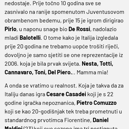
nedostaje. Prije točno 10 godina sve se
zasnivalo na ranije spomenutom Juventusovom
obrambenom bedemu, prije 15 je igrom dirigirao
Pirlo
, u naponu snage bio
De Rossi
, nadolazio
mladi
Balotelli
. O tome kako je Italija izgledala
prije 20 godina ne trebamo uopće trošiti riječi,
dovoljno je samo sjetiti se one reprezentacije iz
2006. koja je bila prvak svijeta.
Nesta, Totti,
Cannavaro, Toni, Del Piero.
.. Mamma mia!
A onda se vratimo u realnost. Koja je takva da za
Italiju danas igra
Cesare Casadei
koji je s 22
godine igračka nepoznanica,
Pietro Comuzzo
koji se kao 20-godišnjak tek treba prometnuti u
standardnog prvotimca Fiorentine,
Daniel
Maldini
(23) koji ove sezone ima tri postignuta