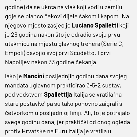
godine) da se ukrca na vlak koji vodi u zemlju
gdje se bianco čekovi dijele šakom i kapom. Na
njegovo mjesto zasjeo je
Luciano Spalletti
koji
je 29 godina nakon što je odradio svoju prvu
utakmicu na mjestu glavnog trenera (Serie C,
Empoli) osvojio svoj prvi Scudetto. I prvi
Napolijev nakon 33 godine čekanja.
Iako je
Mancini
posljednjih godinu dana svojeg
mandata uglavnom prakticirao 3-5-2 sustav,
pod vodstvom
Spallettija
Italija se vratila 'na
stare postavke' pa su tako ponovno zaigrali s
četvorkom u posljednjoj liniji. Ali, to je potrajalo
svega godinu dana, jer praktički od onog ogleda
protiv Hrvatske na Euru Italija je vratila u