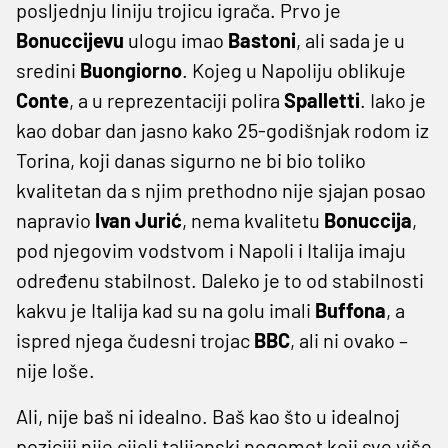
posljednju liniju trojicu igrača. Prvo je
Bonuccijevu
ulogu imao
Bastoni
, ali sada je u
sredini
Buongiorno
. Kojeg u Napoliju oblikuje
Conte
, a u reprezentaciji polira
Spalletti
. Iako je
kao dobar dan jasno kako 25-godišnjak rodom iz
Torina, koji danas sigurno ne bi bio toliko
kvalitetan da s njim prethodno nije sjajan posao
napravio
Ivan Jurić
, nema kvalitetu
Bonuccija
,
pod njegovim vodstvom i Napoli i Italija imaju
određenu stabilnost. Daleko je to od stabilnosti
kakvu je Italija kad su na golu imali
Buffona
, a
ispred njega čudesni trojac
BBC
, ali ni ovako –
nije loše.
Ali, nije baš ni idealno. Baš kao što u idealnoj
poziciji nije cijeli talijanski nogomet koji sve više