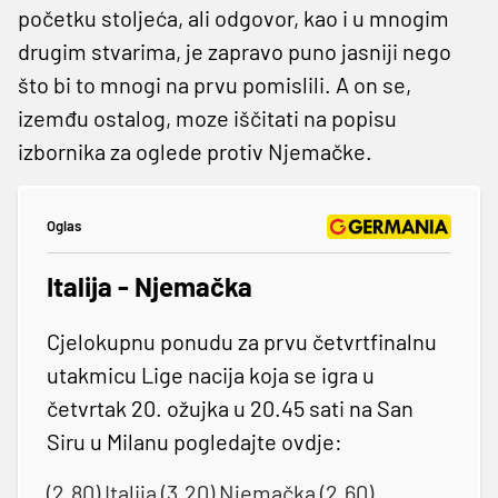
početku stoljeća, ali odgovor, kao i u mnogim
drugim stvarima, je zapravo puno jasniji nego
što bi to mnogi na prvu pomislili. A on se,
izemđu ostalog, moze iščitati na popisu
izbornika za oglede protiv Njemačke.
Oglas
Italija - Njemačka
Cjelokupnu ponudu za prvu četvrtfinalnu
utakmicu Lige nacija koja se igra u
četvrtak 20. ožujka u 20.45 sati na San
Siru u Milanu pogledajte ovdje:
(2.80) Italija (3.20) Njemačka (2.60)