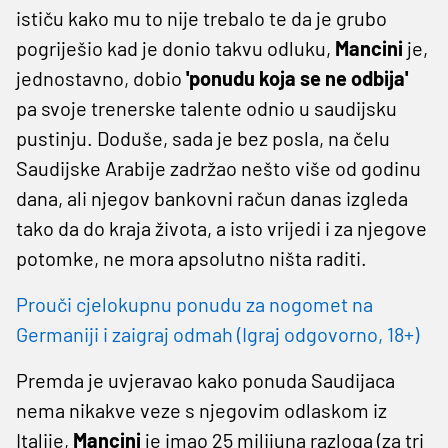
ističu kako mu to nije trebalo te da je grubo
pogriješio kad je donio takvu odluku,
Mancini
je,
jednostavno, dobio
'ponudu koja se ne odbija'
pa svoje trenerske talente odnio u saudijsku
pustinju. Doduše, sada je bez posla, na čelu
Saudijske Arabije zadržao nešto više od godinu
dana, ali njegov bankovni račun danas izgleda
tako da do kraja života, a isto vrijedi i za njegove
potomke, ne mora apsolutno ništa raditi.
Prouči cjelokupnu ponudu za nogomet na
Germaniji i zaigraj odmah (Igraj odgovorno, 18+)
Premda je uvjeravao kako ponuda Saudijaca
nema nikakve veze s njegovim odlaskom iz
Italije,
Mancini
je imao 25 milijuna razloga (za tri