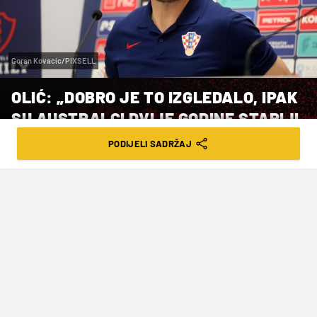
Goran Kovacic/PIXSELL
OLIĆ: „DOBRO JE TO IZGLEDALO, IPAK
SU AUSTRALCI DVIJE GODINE STARIJI
OD NAS”
PODIJELI SADRŽAJ
VRIJEME ČITANJA: 5MIN | ČET. 20.03.25. | 08:00
Izbornik hrvatske U21 reprezentacije