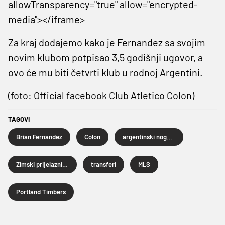
allowTransparency="true" allow="encrypted-
media"></iframe>
Za kraj dodajemo kako je Fernandez sa svojim
novim klubom potpisao 3,5 godišnji ugovor, a
ovo će mu biti četvrti klub u rodnoj Argentini.
(foto: Official facebook Club Atletico Colon)
TAGOVI
Brian Fernandez
Colon
argentinski nogomet
Zimski prijelazni rok
transferi
MLS
Portland Timbers