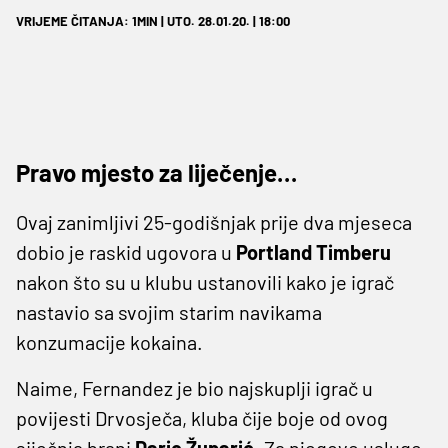
VRIJEME ČITANJA: 1MIN | UTO. 28.01.20. | 18:00
Pravo mjesto za liječenje…
Ovaj zanimljivi 25-godišnjak prije dva mjeseca
dobio je raskid ugovora u
Portland Timberu
nakon što su u klubu ustanovili kako je igrač
nastavio sa svojim starim navikama
konzumacije kokaina.
Naime, Fernandez je bio najskuplji igrač u
povijesti Drvosječa, kluba čije boje od ovog
siječnja brani
Dario Župarić
. Za njegove usluge