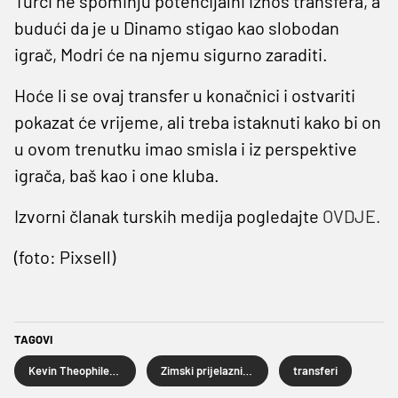
Turci ne spominju potencijalni iznos transfera, a
budući da je u Dinamo stigao kao slobodan
igrač, Modri će na njemu sigurno zaraditi.
Hoće li se ovaj transfer u konačnici i ostvariti
pokazat će vrijeme, ali treba istaknuti kako bi on
u ovom trenutku imao smisla i iz perspektive
igrača, baš kao i one kluba.
Izvorni članak turskih medija pogledajte
OVDJE.
(foto: Pixsell)
TAGOVI
Kevin Theophile-Catherine
Zimski prijelazni rok
transferi