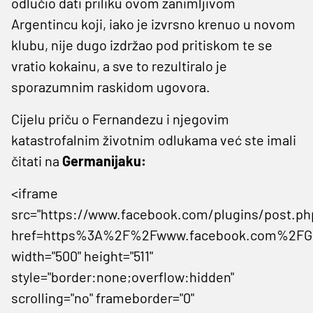
odlučio dati priliku ovom zanimljivom
Argentincu koji, iako je izvrsno krenuo u novom
klubu, nije dugo izdržao pod pritiskom te se
vratio kokainu, a sve to rezultiralo je
sporazumnim raskidom ugovora.
Cijelu priču o Fernandezu i njegovim
katastrofalnim životnim odlukama već ste imali
čitati na
Germanijaku:
<iframe
src="https://www.facebook.com/plugins/post.ph
href=https%3A%2F%2Fwww.facebook.com%2FGe
width="500" height="511"
style="border:none;overflow:hidden"
scrolling="no" frameborder="0"