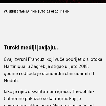
VRIJEME ČITANJA: 1MIN | UTO. 28.01.20. | 18:00
Turski mediji javljaju…
Ovaj izvrsni Francuz, koji vuče podrijetlo s otoka
Martiniqua, u Zagreb je stigao u ljeto 2018.
godine i od tada je standardni član udarnih 11
Modrih.
Iako je riječ o kvalitetnom igraču, Theophile-
Catherine pokazao se kao igrač koji je
povremeno sklon pogreškama, a najveću od