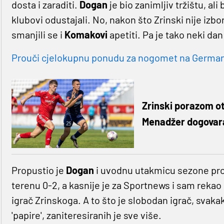
dosta i zaraditi.
Dogan
je bio zanimljiv tržištu, a
klubovi odustajali. No, nakon što Zrinski nije izbo
smanjili se i
Komakovi
apetiti. Pa je tako neki d
Prouči cjelokupnu ponudu za nogomet na Germaniji
Zrinski porazom o
Menadžer dogovara 
Propustio je
Dogan
i uvodnu utakmicu sezone prot
terenu 0-2, a kasnije je za Sportnews i sam rekao d
igrač Zrinskoga. A to što je slobodan igrač, svaka
'papire', zaniteresiranih je sve više.