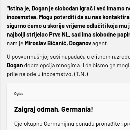
"Istina je, Dogan je slobodan igrač i već imamo n
inozemstva. Mogu potvrditi da su nas kontaktirala
sigurno ćemo u skorije vrijeme odlučiti koja mu je
najbolji strijelac Prve NL, sad ima slobodne papir
nam je
Miroslav Bićanić, Doganov
agent.
U posvermašnjoj suši napadača u elitnom razred
Dogan
dobra opcija mnogima. I da bismo ga mogli
prije ne ode u inozemstvo. (T.N.)
Oglas
Zaigraj odmah, Germania!
Cjelokupnu Germanijinu ponudu pronađite i p