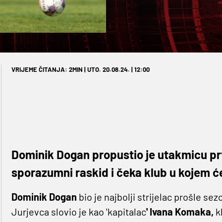
VRIJEME ČITANJA: 2MIN | UTO. 20.08.24. | 12:00
Dominik Dogan propustio je utakmicu prv
sporazumni raskid i čeka klub u kojem će
Dominik Dogan
bio je najbolji strijelac prošle s
Jurjevca slovio je kao 'kapitalac
' Ivana Komaka,
k