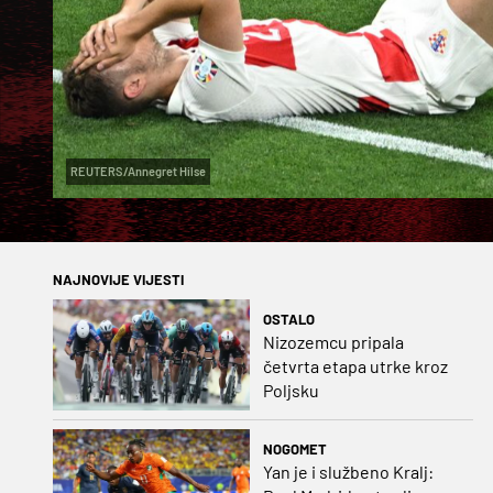
REUTERS/Annegret Hilse
NAJNOVIJE VIJESTI
OSTALO
Nizozemcu pripala
četvrta etapa utrke kroz
Poljsku
NOGOMET
Yan je i službeno Kralj: