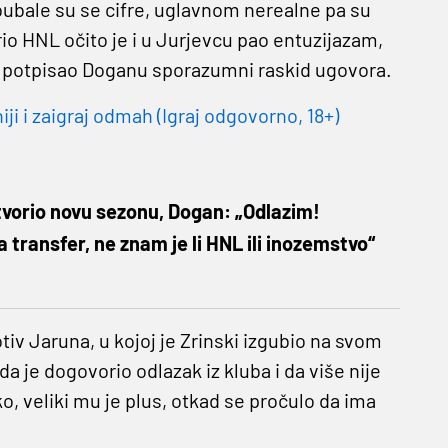
li bubale su se cifre, uglavnom nerealne pa su
rio HNL očito je i u Jurjevcu pao entuzijazam,
an potpisao Doganu sporazumni raskid ugovora.
 i zaigraj odmah (Igraj odgovorno, 18+)
tvorio novu sezonu, Dogan: „Odlazim!
transfer, ne znam je li HNL ili inozemstvo“
iv Jaruna, u kojoj je Zrinski izgubio na svom
a je dogovorio odlazak iz kluba i da više nije
ko, veliki mu je plus, otkad se pročulo da ima