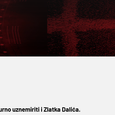
urno uznemiriti i Zlatka Dalića.