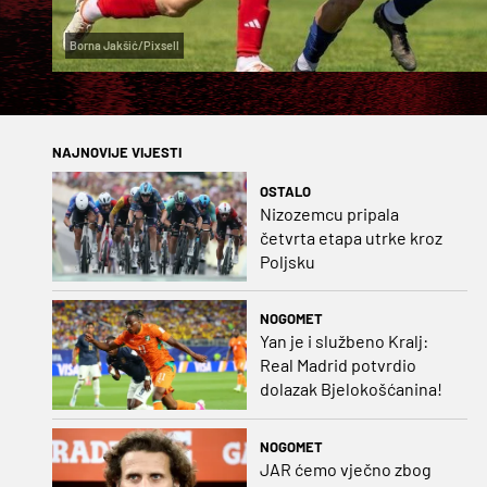
Borna Jakšić/Pixsell
NAJNOVIJE VIJESTI
OSTALO
Nizozemcu pripala
četvrta etapa utrke kroz
Poljsku
NOGOMET
Yan je i službeno Kralj:
Real Madrid potvrdio
dolazak Bjelokošćanina!
NOGOMET
JAR ćemo vječno zbog