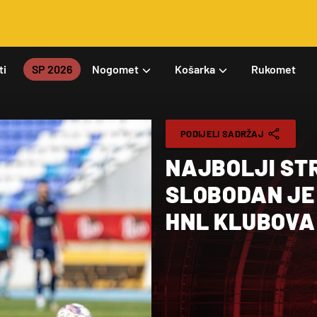
ti
SP 2026
Nogomet
Košarka
Rukomet
PODIJELI SADRŽAJ
NAJBOLJI ST
SLOBODAN JE 
HNL KLUBOVA