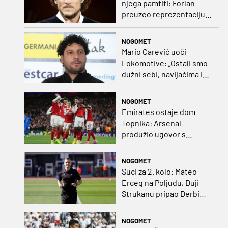
njega pamtiti: Forlan
preuzeo reprezentaciju
Urugvaja!
NOGOMET
Mario Carević uoči
Lokomotive: „Ostali smo
dužni sebi, navijačima i
klubu. Očekujem dobru
reakciju momčadi”
NOGOMET
Emirates ostaje dom
Topnika: Arsenal
produžio ugovor s
glavnim sponzorom
NOGOMET
Suci za 2. kolo: Mateo
Erceg na Poljudu, Duji
Strukanu pripao Derbi
sjevera
NOGOMET