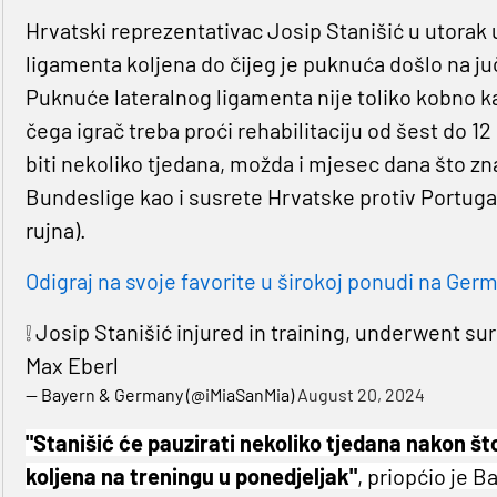
Hrvatski reprezentativac Josip Stanišić u utorak u
ligamenta koljena do čijeg je puknuća došlo na j
Puknuće lateralnog ligamenta nije toliko kobno 
čega igrač treba proći rehabilitaciju od šest do 
biti nekoliko tjedana, možda i mjesec dana što zn
Bundeslige kao i susrete Hrvatske protiv Portugala
rujna).
Odigraj na svoje favorite u širokoj ponudi na Germa
❕ Josip Stanišić injured in training, underwent su
Max Eberl
— Bayern & Germany (@iMiaSanMia)
August 20, 2024
"Stanišić će pauzirati nekoliko tjedana nakon št
koljena na treningu u ponedjeljak"
, priopćio je B