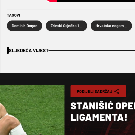
TAGOVI
Dominik Dogan
Zrinski Osječko 1664
Hrvatska nogometna liga
SLJEDEĆA VIJEST
PODIJELI SADRŽAJ
STANIŠIĆ OP
LIGAMENTA!