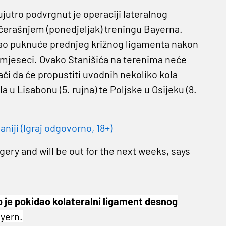
jutro podvrgnut je operaciji lateralnog
učerašnjem (ponedjeljak) treningu Bayerna.
kao puknuće prednjeg križnog ligamenta nakon
12 mjeseci. Ovako Stanišića na terenima neće
ači da će propustiti uvodnih nekoliko kola
 u Lisabonu (5. rujna) te Poljske u Osijeku (8.
niji (Igraj odgovorno, 18+)
rgery and will be out for the next weeks, says
o je pokidao kolateralni ligament desnog
ayern.