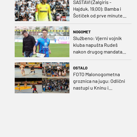
SASTAVI (Žalgiris -
Hajduk, 19.00): Bamba i
Šotiček od prve minute,
Siliću kapetanska traka
NOGOMET
Službeno: Vjerni vojnik
kluba napušta Rudeš
nakon drugog mandata
na zapadu Zagreba
OSTALO
FOTO Malonogometna
groznica na jugu: Odlični
nastupi u Kninu i
Metkoviću okrunjeni
vrijednim nagradama