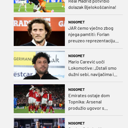
Real Madrid potvrdio
dolazak Bjelokošćanina!
NOGOMET
JAR ćemo vječno zbog
njega pamtiti: Forlan
preuzeo reprezentaciju
Urugvaja!
NOGOMET
Mario Carević uoči
Lokomotive: „Ostali smo
dužni sebi, navijačima i
klubu. Očekujem dobru
reakciju momčadi”
NOGOMET
Emirates ostaje dom
Topnika: Arsenal
produžio ugovor s
glavnim sponzorom
NOGOMET