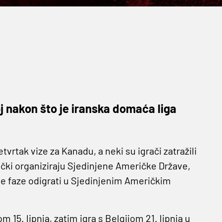
j nakon što je iranska domaća liga
vrtak vize za Kanadu, a neki su igrači zatražili
ički organiziraju Sjedinjene Američke Države,
ne faze odigrati u Sjedinjenim Američkim
15. lipnja, zatim igra s Belgijom 21. lipnja u