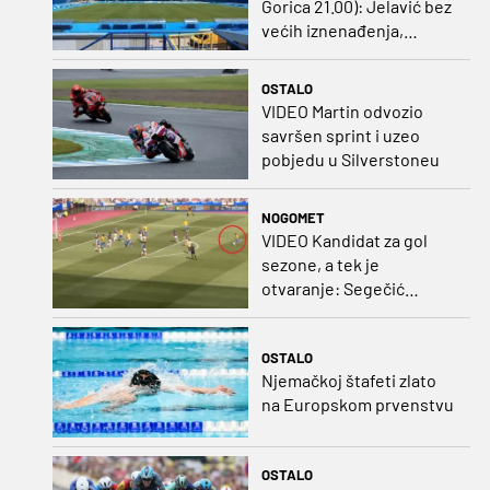
Gorica 21.00): Jelavić bez
većih iznenađenja,
Carević u vatru gurnuo
klinca
OSTALO
VIDEO Martin odvozio
savršen sprint i uzeo
pobjedu u Silverstoneu
NOGOMET
VIDEO Kandidat za gol
sezone, a tek je
otvaranje: Segečić
bombom probio West
Ham!
OSTALO
Njemačkoj štafeti zlato
na Europskom prvenstvu
OSTALO