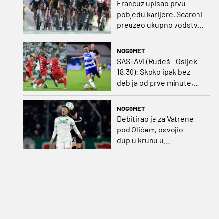
Francuz upisao prvu
pobjedu karijere, Scaroni
preuzeo ukupno vodstvo
u Poljskoj
NOGOMET
SASTAVI (Rudeš - Osijek
18.30): Skoko ipak bez
debija od prve minute,
gosti promijenili
napadača u odnosu na
NOGOMET
prvo kolo
Debitirao je za Vatrene
pod Olićem, osvojio
duplu krunu u
Rumunjskoj pa preselio
na Cipar