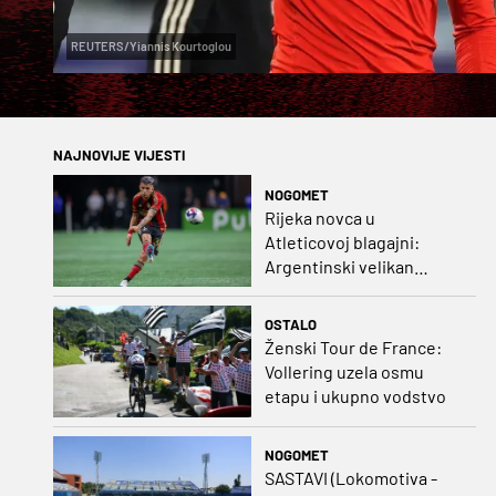
REUTERS/Yiannis Kourtoglou
NAJNOVIJE VIJESTI
NOGOMET
Rijeka novca u
Atleticovoj blagajni:
Argentinski velikan
doveo Almadu i oborio
rekord lige
OSTALO
Ženski Tour de France:
Vollering uzela osmu
etapu i ukupno vodstvo
NOGOMET
SASTAVI (Lokomotiva -