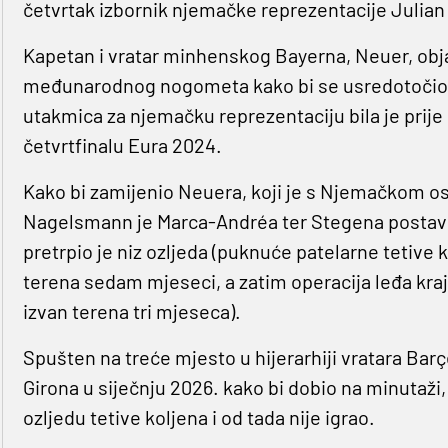
četvrtak izbornik njemačke reprezentacije Julia
Kapetan i vratar minhenskog Bayerna, Neuer, objav
međunarodnog nogometa kako bi se usredotočio n
utakmica za njemačku reprezentaciju bila je prije
četvrtfinalu Eura 2024.
Kako bi zamijenio Neuera, koji je s Njemačkom os
Nagelsmann je Marca-Andréa ter Stegena postavio 
pretrpio je niz ozljeda (puknuće patelarne tetive 
terena sedam mjeseci, a zatim operacija leđa kraj
izvan terena tri mjeseca).
Spušten na treće mjesto u hijerarhiji vratara Bar
Girona u siječnju 2026. kako bi dobio na minutaži,
ozljedu tetive koljena i od tada nije igrao.