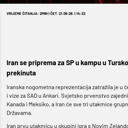
VRIJEME ČITANJA: 2MIN | ČET. 21.05.26. | 14:22
Iran se priprema za SP u kampu u Tursko
prekinuta
Iranska nogometna reprezentacija zatražila je u čet
i vize za SAD u Ankari. Svjetsko prvenstvo zajedn
Kanada i Meksiko, a Iran će sve tri utakmice grup
Državama.
Iran prvu utakmicu u skupini igra s Novim Zelandom 