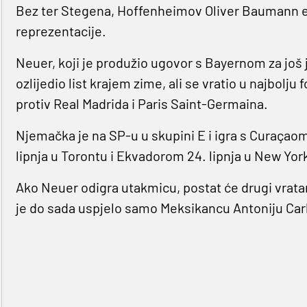
Bez ter Stegena, Hoffenheimov Oliver Baumann et
reprezentacije.
Neuer, koji je produžio ugovor s Bayernom za još 
ozlijedio list krajem zime, ali se vratio u najbolju
protiv Real Madrida i Paris Saint-Germaina.
Njemačka je na SP-u u skupini E i igra s Curaçaom
lipnja u Torontu i Ekvadorom 24. lipnja u New Yor
Ako Neuer odigra utakmicu, postat će drugi vratar 
je do sada uspjelo samo Meksikancu Antoniju Carb