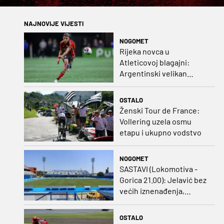
NAJNOVIJE VIJESTI
NOGOMET
Rijeka novca u
Atleticovoj blagajni:
Argentinski velikan
doveo Almadu i oborio
rekord lige
OSTALO
Ženski Tour de France:
Vollering uzela osmu
etapu i ukupno vodstvo
NOGOMET
SASTAVI (Lokomotiva -
Gorica 21.00): Jelavić bez
većih iznenađenja,
Carević u vatru gurnuo
klinca
OSTALO