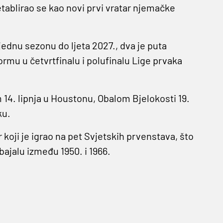
ablirao se kao novi prvi vratar njemačke
jednu sezonu do ljeta 2027., dva je puta
 formu u četvrtfinalu i polufinalu Lige prvaka
 14. lipnja u Houstonu, Obalom Bjelokosti 19.
ku.
koji je igrao na pet Svjetskih prvenstava, što
ajalu između 1950. i 1966.