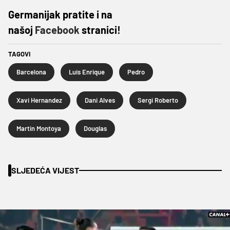
Germanijak pratite i na
našoj
Facebook
stranici!
TAGOVI
Barcelona
Luis Enrique
Pedro
Xavi Hernandez
Dani Alves
Sergi Roberto
Martin Montoya
Douglas
SLJEDEĆA VIJEST