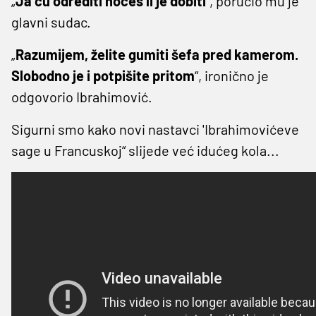
„
Ja ću odrediti hoćeš li je dobiti
“, poručio mu je
glavni sudac.
„
Razumijem, želite gumiti šefa pred kamerom.
Slobodno je i potpišite pritom
“, ironično je
odgovorio Ibrahimović.
Sigurni smo kako novi nastavci 'Ibrahimovićeve
sage u Francuskoj“ slijede već idućeg kola...