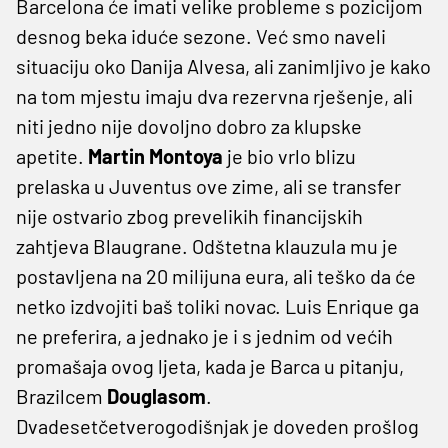
Barcelona će imati velike probleme s pozicijom
desnog beka iduće sezone. Već smo naveli
situaciju oko Danija Alvesa, ali zanimljivo je kako
na tom mjestu imaju dva rezervna rješenje, ali
niti jedno nije dovoljno dobro za klupske
apetite.
Martin Montoya
je bio vrlo blizu
prelaska u Juventus ove zime, ali se transfer
nije ostvario zbog prevelikih financijskih
zahtjeva Blaugrane. Odštetna klauzula mu je
postavljena na 20 milijuna eura, ali teško da će
netko izdvojiti baš toliki novac. Luis Enrique ga
ne preferira, a jednako je i s jednim od većih
promašaja ovog ljeta, kada je Barca u pitanju,
Brazilcem
Douglasom
.
Dvadesetčetverogodišnjak je doveden prošlog