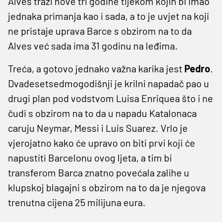
Alves traži nove tri godine tijekom kojih bi imao
jednaka primanja kao i sada, a to je uvjet na koji
ne pristaje uprava Barce s obzirom na to da
Alves već sada ima 31 godinu na leđima.
Treća, a gotovo jednako važna karika jest
Pedro
.
Dvadesetsedmogodišnji je krilni napadač pao u
drugi plan pod vodstvom Luisa Enriquea što i ne
čudi s obzirom na to da u napadu Katalonaca
caruju Neymar, Messi i Luis Suarez. Vrlo je
vjerojatno kako će upravo on biti prvi koji će
napustiti Barcelonu ovog ljeta, a tim bi
transferom Barca znatno povećala zalihe u
klupskoj blagajni s obzirom na to da je njegova
trenutna cijena 25 milijuna eura.