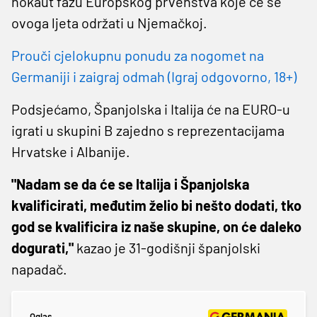
nokaut fazu Europskog prvenstva koje će se
ovoga ljeta održati u Njemačkoj.
Prouči cjelokupnu ponudu za nogomet na
Germaniji i zaigraj odmah (Igraj odgovorno, 18+)
Podsjećamo, Španjolska i Italija će na EURO-u
igrati u skupini B zajedno s reprezentacijama
Hrvatske i Albanije.
"Nadam se da će se Italija i Španjolska
kvalificirati, međutim želio bi nešto dodati, tko
god se kvalificira iz naše skupine, on će daleko
dogurati,"
kazao je 31-godišnji španjolski
napadač.
Oglas