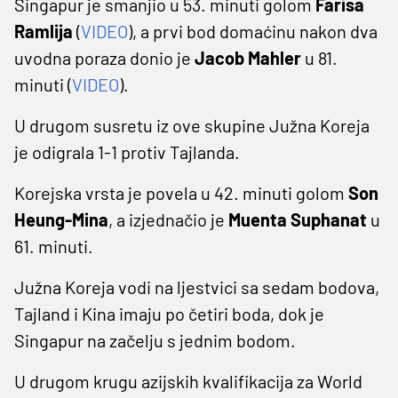
Singapur je smanjio u 53. minuti golom
Farisa
Ramlija
(
VIDEO
), a prvi bod domaćinu nakon dva
uvodna poraza donio je
Jacob Mahler
u 81.
minuti (
VIDEO
).
U drugom susretu iz ove skupine Južna Koreja
je odigrala 1-1 protiv Tajlanda.
Korejska vrsta je povela u 42. minuti golom
Son
Heung-Mina
, a izjednačio je
Muenta Suphanat
u
61. minuti.
Južna Koreja vodi na ljestvici sa sedam bodova,
Tajland i Kina imaju po četiri boda, dok je
Singapur na začelju s jednim bodom.
U drugom krugu azijskih kvalifikacija za World