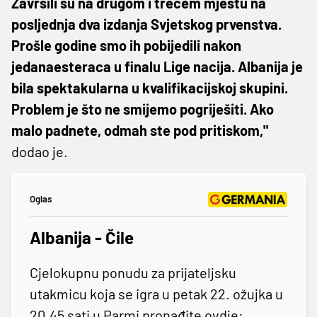
Završili su na drugom i trećem mjestu na
posljednja dva izdanja Svjetskog prvenstva.
Prošle godine smo ih pobijedili nakon
jedanaesteraca u finalu Lige nacija. Albanija je
bila spektakularna u kvalifikacijskoj skupini.
Problem je što ne smijemo pogriješiti. Ako
malo padnete, odmah ste pod pritiskom,"
dodao je.
Oglas
Albanija - Čile
Cjelokupnu ponudu za prijateljsku
utakmicu koja se igra u petak 22. ožujka u
20.45 sati u Parmi pronađite ovdje: