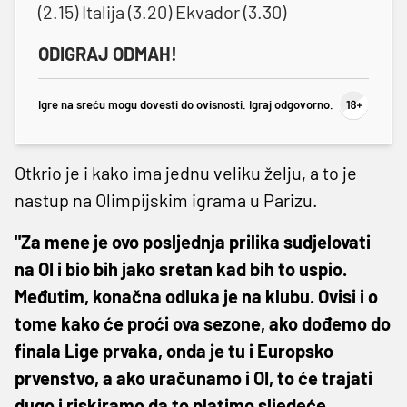
(2.15) Italija (3.20) Ekvador (3.30)
ODIGRAJ ODMAH!
Igre na sreću mogu dovesti do ovisnosti. Igraj odgovorno.
Otkrio je i kako ima jednu veliku želju, a to je
nastup na Olimpijskim igrama u Parizu.
"Za mene je ovo posljednja prilika sudjelovati
na OI i bio bih jako sretan kad bih to uspio.
Međutim, konačna odluka je na klubu. Ovisi i o
tome kako će proći ova sezone, ako dođemo do
finala Lige prvaka, onda je tu i Europsko
prvenstvo, a ako uračunamo i OI, to će trajati
dugo i riskiramo da to platimo sljedeće