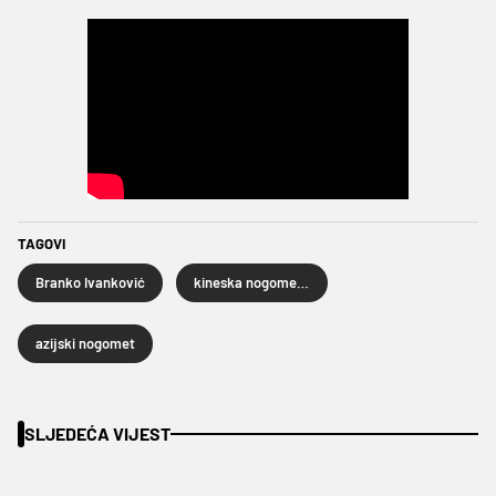
TAGOVI
Branko Ivanković
kineska nogometna reprezentacija
azijski nogomet
SLJEDEĆA VIJEST