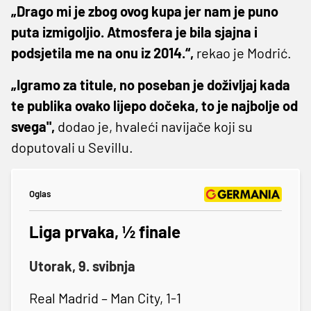
„Drago mi je zbog ovog kupa jer nam je puno
puta izmigoljio. Atmosfera je bila sjajna i
podsjetila me na onu iz 2014.“,
rekao je Modrić.
„Igramo za titule, no poseban je doživljaj kada
te publika ovako lijepo dočeka, to je najbolje od
svega",
dodao je, hvaleći navijače koji su
doputovali u Sevillu.
Oglas
Liga prvaka, ½ finale
Utorak, 9. svibnja
Real Madrid – Man City, 1-1