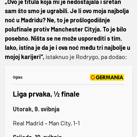
„Ovo je titula koja mi je nedostajala i sretan
sam što smo je ugrabili. Je li ovo moja najbolja
noć u Madridu? Ne, to je prošlogodišnje
polufinale protiv Manchester Cityja. To je bilo
posebno. Ništa se ne može usporediti s tim.
Iako, istina je da je i ova noć među tri najbolje u
mojoj karijeri“,
istaknuo je Rodrygo, pa dodao:
Oglas
Liga prvaka, ½ finale
Utorak, 9. svibnja
Real Madrid – Man City, 1-1
Srijeda, 10. svibnja