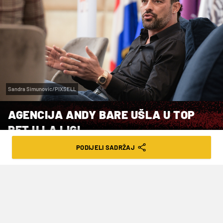
Sandra Simunovic/PIXSELL
AGENCIJA ANDY BARE UŠLA U TOP
PET U LA LIGI
PODIJELI SADRŽAJ
VRIJEME ČITANJA: 1MIN | NED. 07.05.23. | 08:54