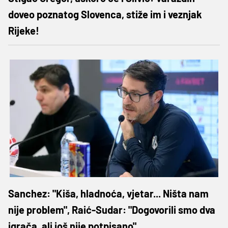
doveo poznatog Slovenca, stiže im i veznjak
Rijeke!
Sanchez: "Kiša, hladnoća, vjetar... Ništa nam
nije problem", Raić-Sudar: "Dogovorili smo dva
igrača, ali još nije potpisano"