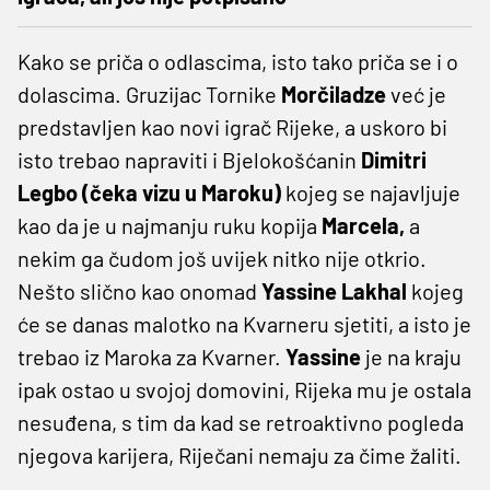
Kako se priča o odlascima, isto tako priča se i o
dolascima. Gruzijac Tornike
Morčiladze
već je
predstavljen kao novi igrač Rijeke, a uskoro bi
isto trebao napraviti i Bjelokošćanin
Dimitri
Legbo (čeka vizu u Maroku)
kojeg se najavljuje
kao da je u najmanju ruku kopija
Marcela,
a
nekim ga čudom još uvijek nitko nije otkrio.
Nešto slično kao onomad
Yassine Lakhal
kojeg
će se danas malotko na Kvarneru sjetiti, a isto je
trebao iz Maroka za Kvarner.
Yassine
je na kraju
ipak ostao u svojoj domovini, Rijeka mu je ostala
nesuđena, s tim da kad se retroaktivno pogleda
njegova karijera, Riječani nemaju za čime žaliti.