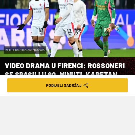
REUTERS/Daniele Mascolo
VIDEO DRAMA U FIRENCI: ROSSONERI
SE SPASILI U 90. MINUTI, KAPETAN
VATRENIH CIJELI SUSRET OSTAO NA
PODIJELI SADRŽAJ
KLUPI
VRIJEME ČITANJA: 4MIN | NED. 11.01.26. | 18:17