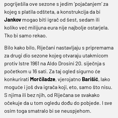
pogriješila ove sezone s jedim ‘pojačanjem’ za
kojeg s platila odšteta, a konstrukcija da bi
Jankov
mogao biti igrač od šest, sedam ili
koliko već milijuna eura nije najbolje ostarjela.
Tko bi samo rekao.
Bilo kako bilo, Riječani nastavljaju s pripremama
za drugi dio sezone kojeg otvaraju utakmicom
protiv Istre 1961 na Aldo Drosini 20. siječnja s
početkom u 16 sati. Za taj ogled sigurno će
konkurirati
Morčiladze
, vjerojatno
Barišić
, lako
moguće i još dva igrača koji, eto, samo što nisu.
S njima ili bez njih, od Riječana se svakako
očekuje da u tom ogledu dođu do pobjede. I sve
osim toga smatralo bi se neuspjehom.