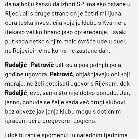
da najbolju šansu da izbori SP ima ako ostane u
Rijeci, ali s druge strane on je četiri milijuna
eura teška investicija koja je klubu s Kvarnera
itekako veliko financijsko opterećenje. I svaki
put kada netko s njim malo čvršće uđe u duel,
na Rujevici nema kome ne zastane dah.
Radeljić
i
Petrovič
ušli su u posljednjih pola
godine ugovora.
Petrovič
, objašnjavaju oni koji
moraju, ne želi potpisati ugovor s Rijekom, dok
Radeljić
, evo, samo što nije dobio ponudu. Jer,
jasno, ponuda se šalje kada već drugi klubovi
bez obveze javljanja klubu mogu s dotičnim
igračem ući u pregovore. Logično.
I dok bi ranije spomenuti u narednim tjednima