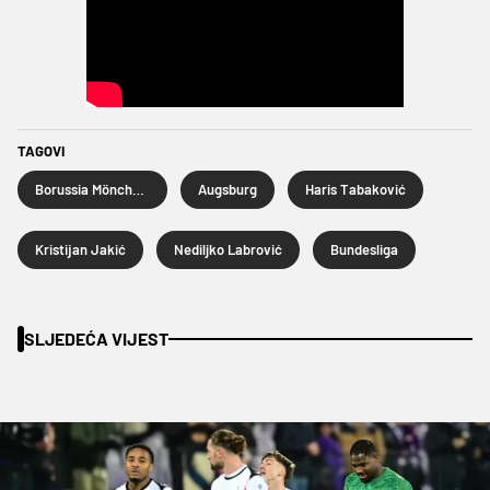
TAGOVI
Borussia Mönchengladbach
Augsburg
Haris Tabaković
Kristijan Jakić
Nediljko Labrović
Bundesliga
SLJEDEĆA VIJEST