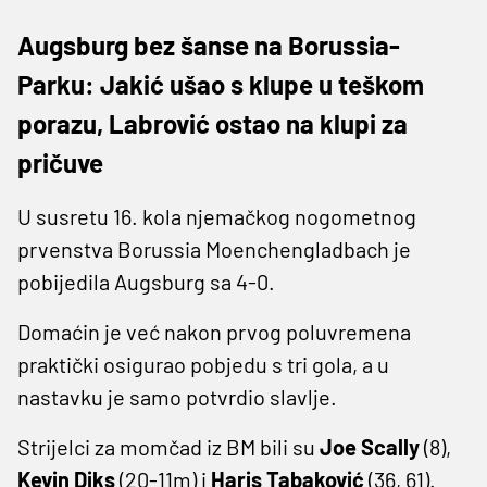
Augsburg bez šanse na Borussia-
Parku: Jakić ušao s klupe u teškom
porazu, Labrović ostao na klupi za
pričuve
U susretu 16. kola njemačkog nogometnog
prvenstva Borussia Moenchengladbach je
pobijedila Augsburg sa 4-0.
Domaćin je već nakon prvog poluvremena
praktički osigurao pobjedu s tri gola, a u
nastavku je samo potvrdio slavlje.
Strijelci za momčad iz BM bili su
Joe Scally
(8),
Kevin Diks
(20-11m) i
Haris Tabaković
(36, 61).