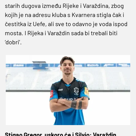
starih dugova između Rijeke i Varaždina, zbog
kojih je na adresu kluba s Kvarnera stigla čak i
čestitka iz Uefe, ali sve to odavno je voda ispod
mosta. I Rijeka i Varaždin sada bi trebali biti
‘dobri’.
Stigao Gregor, uskoro će i Silvio: Varaždin