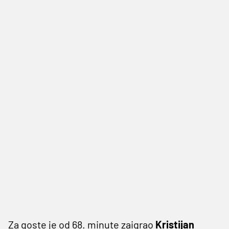
Za goste je od 68. minute zaigrao
Kristijan