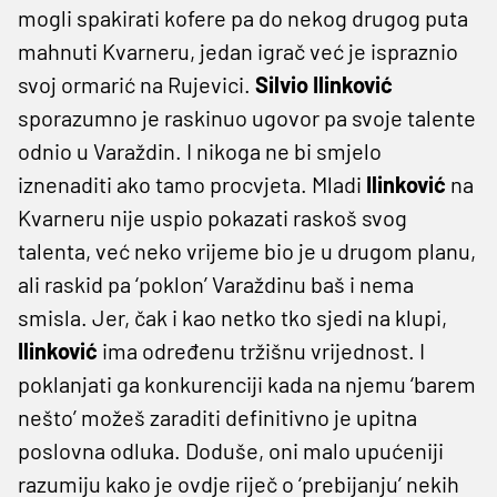
mogli spakirati kofere pa do nekog drugog puta
mahnuti Kvarneru, jedan igrač već je ispraznio
svoj ormarić na Rujevici.
Silvio Ilinković
sporazumno je raskinuo ugovor pa svoje talente
odnio u Varaždin. I nikoga ne bi smjelo
iznenaditi ako tamo procvjeta. Mladi
Ilinković
na
Kvarneru nije uspio pokazati raskoš svog
talenta, već neko vrijeme bio je u drugom planu,
ali raskid pa ‘poklon’ Varaždinu baš i nema
smisla. Jer, čak i kao netko tko sjedi na klupi,
Ilinković
ima određenu tržišnu vrijednost. I
poklanjati ga konkurenciji kada na njemu ‘barem
nešto’ možeš zaraditi definitivno je upitna
poslovna odluka. Doduše, oni malo upućeniji
razumiju kako je ovdje riječ o ‘prebijanju’ nekih