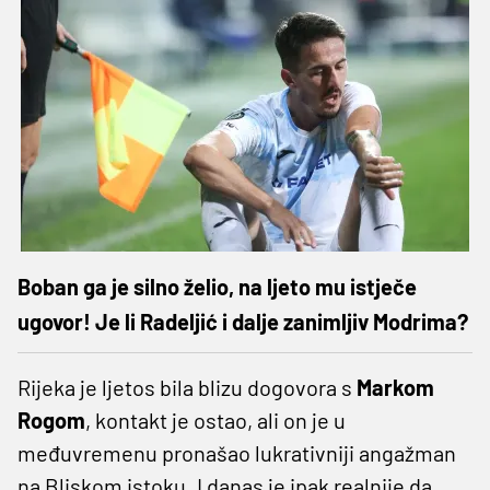
Boban ga je silno želio, na ljeto mu istječe
ugovor! Je li Radeljić i dalje zanimljiv Modrima?
Rijeka je ljetos bila blizu dogovora s
Markom
Rogom
, kontakt je ostao, ali on je u
međuvremenu pronašao lukrativniji angažman
na Bliskom istoku. I danas je ipak realnije da,