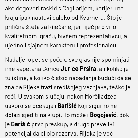
ako dogovori raskid s Cagliarijem, karijeru na
kraju ipak nastavi daleko od Kvarnera. Što je
prilična šteta za Riječane, jer riječ je o vrlo
kvalitetnom igraču, bivšem reprezentativcu, a
ujedno i sjajnom karakteru i profesionalcu.
Nadalje, opet se počelo sve glasnije spominjati
ime kapetana Gorice
Jurice Pršira
, ali koliko je
tu istine, a koliko čistog nabadanja budući da se
zna da Rijeka traži središnjeg veznjaka, teško je
reći. U svakom slučaju, nakon Morčiladzea,
uskoro se očekuje i
Barišić
koji sigurno ne
dolazi sjediti na klupi. To može i
Bogojević
, dok
je
Barišić
prvo preskup, a drugo preveliki
potencijal da bi bio rezerva. Rijeka je već