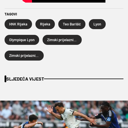
TAGOVI
HNK Rijeka
Rijeka
Teo Barišić
Lyon
Olympique Lyon
Zimski prijelazni rok
Zimski prijelazni rok 2026.
SLJEDEĆA VIJEST