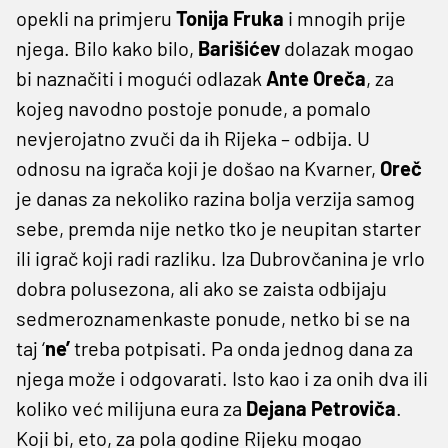
opekli na primjeru
Tonija Fruka
i mnogih prije
njega. Bilo kako bilo,
Barišićev
dolazak mogao
bi naznačiti i mogući odlazak
Ante Oreča
, za
kojeg navodno postoje ponude, a pomalo
nevjerojatno zvuči da ih Rijeka – odbija. U
odnosu na igrača koji je došao na Kvarner,
Oreč
je danas za nekoliko razina bolja verzija samog
sebe, premda nije netko tko je neupitan starter
ili igrač koji radi razliku. Iza Dubrovčanina je vrlo
dobra polusezona, ali ako se zaista odbijaju
sedmeroznamenkaste ponude, netko bi se na
taj ‘
ne’
treba potpisati. Pa onda jednog dana za
njega može i odgovarati. Isto kao i za onih dva ili
koliko već milijuna eura za
Dejana Petroviča
.
Koji bi, eto, za pola godine Rijeku mogao