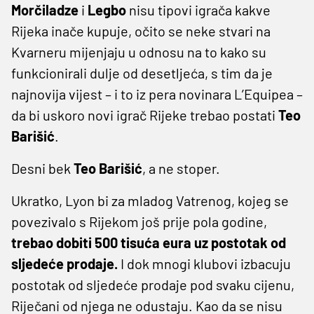
Morčiladze
i
Legbo
nisu tipovi igrača kakve
Rijeka inače kupuje, očito se neke stvari na
Kvarneru mijenjaju u odnosu na to kako su
funkcionirali dulje od desetljeća, s tim da je
najnovija vijest – i to iz pera novinara L’Equipea –
da bi uskoro novi igrač Rijeke trebao postati
Teo
Barišić
.
Desni bek
Teo Barišić
, a ne stoper.
Ukratko, Lyon bi za mladog Vatrenog, kojeg se
povezivalo s Rijekom još prije pola godine,
trebao dobiti 500 tisuća eura uz postotak od
sljedeće prodaje.
I dok mnogi klubovi izbacuju
postotak od sljedeće prodaje pod svaku cijenu,
Riječani od njega ne odustaju. Kao da se nisu