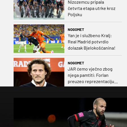
Nizozemcu pripala
četvrta etapa utrke kroz
Poljsku
NOGOMET
Yan je i službeno Kralj:
Real Madrid potvrdio
dolazak Bjelokošćanina!
NOGOMET
JAR ćemo vječno zbog
njega pamtiti: Forlan
preuzeo reprezentaciju
Urugvaja!