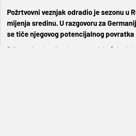
Požrtvovni veznjak odradio je sezonu u R
mijenja sredinu. U razgovoru za Germanij
se tiče njegovog potencijalnog povratka 
Prije manje od godinu dana, rumunjska
Astra
je i
U-21 reprezentativca i dobro poznato ime svima 
su od njega imali velika očekivanja,
Gorica
je fina
dio posla jako dobro odradio te je za njega osobn
može reći i za
Astru
.
Prije svega pet godina
Astra
je osvojila svoj prvi
Na njihovu žalost, to nije bila odskočna daska za 
Sljedeće sezone
Astra
je ponovno favorit za prvo 
rođendan proslaviti u drugom rangu rumunjskog n
nadao. No, nogomet je nepredvidiv, a možda se b