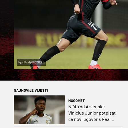
Igor Kralj/PIXSELL
NAJNOVIJE VIJESTI
NOGOMET
Ništa od Arsenala:
Vinicius Junior potpisat
će novi ugovor s Real
Madridom