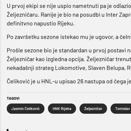
U prvoj ekipi se nije uspio nametnuti pa je odlazio
Željezničaru. Ranije je bio na posudbi u Inter Zap
definitvno napustio Rijeku.
Po završetku sezone istekao mu je ugovor, a čelni
Prošle sezone bio je standardan u prvoj postavi 
Željezničar kao izgledna opcija. Željezničar trenu
nekadašnji strateg Lokomotive, Slaven Belupa, Ru
Čeliković je u HNL-u upisao 26 nastupa od čega je 2
TAGOVI
Jasmin Čeliković
HNK Rijeka
Željezničar
Tomislav 