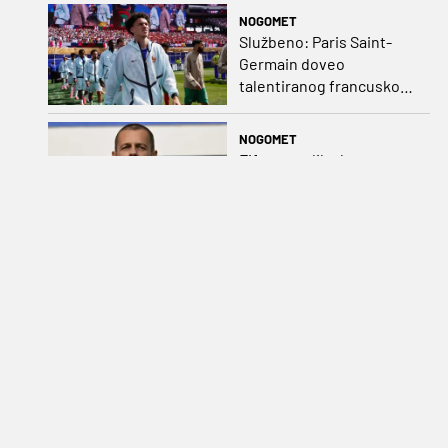
NOGOMET
Službeno: Paris Saint-
Germain doveo
talentiranog francuskog
ofenzivca iz Monaca
NOGOMET
Fifa potvrdila da
Infantino i dalje ima
podršku, Uefa odgovorila
kako bojkot ostaje na
snazi
NOGOMET
VIDEO Sandro Kulenović
opet zabio, ima već
sedam golova na
pripremama
NOGOMET
SASTAVI (Rijeka - Ilves
20.45): Gojaku prednost
na Rukavinom, kod