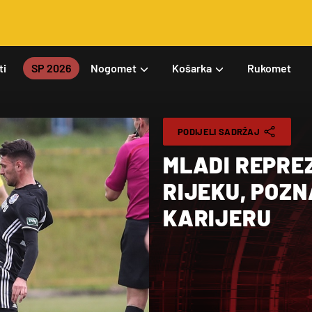
ti
SP 2026
Nogomet
Košarka
Rukomet
PODIJELI SADRŽAJ
MLADI REPRE
RIJEKU, POZ
KARIJERU