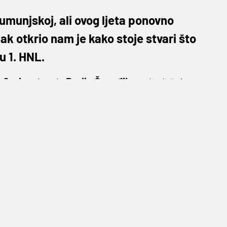
umunjskoj, ali ovog ljeta ponovno
ak otkrio nam je kako stoje stvari što
u 1. HNL.
z
Gorice
dovela
Darija
Čanađiju
, nekadašnjeg
kojima čak i površno prate HNL. U Rumunjskoj
ncijski veoma dobro prošla, ali iako je on svoj
o sezona bila veoma dobra, ista stvar se ne
 naslov prvaka Rumunjske u klupskoj povijesti.
klub već se tu doživio svojevrsni vrhunac.
mjesto, ali u drugoj ligi.
Crni vragovi
će 100.
ogometa, a to je nešto čemu se nitko nije
aš ovo pokaže kao korak unazad kako bi se