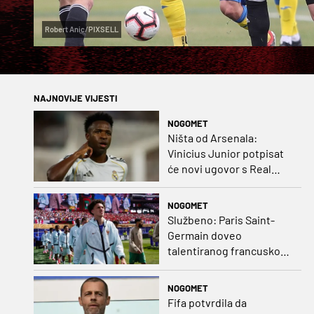
Robert Anic/PIXSELL
NAJNOVIJE VIJESTI
NOGOMET
Ništa od Arsenala:
Vinicius Junior potpisat
će novi ugovor s Real
Madridom
NOGOMET
Službeno: Paris Saint-
Germain doveo
talentiranog francuskog
ofenzivca iz Monaca
NOGOMET
Fifa potvrdila da