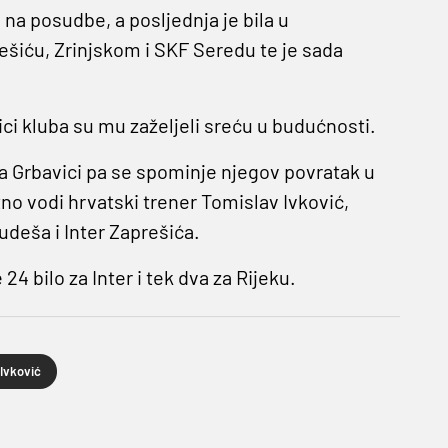
 na posudbe, a posljednja je bila u
rešiću, Zrinjskom i SKF Seredu te je sada
ci kluba su mu zaželjeli sreću u budućnosti.
na Grbavici pa se spominje njegov povratak u
tno vodi hrvatski trener Tomislav Ivković,
deša i Inter Zaprešića.
4 bilo za Inter i tek dva za Rijeku.
Ivković