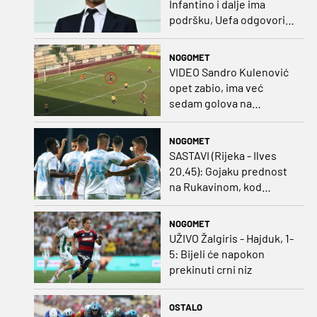
Infantino i dalje ima
podršku, Uefa odgovorila
kako bojkot ostaje na
snazi
NOGOMET
VIDEO Sandro Kulenović
opet zabio, ima već
sedam golova na
pripremama
NOGOMET
SASTAVI (Rijeka - Ilves
20.45): Gojaku prednost
na Rukavinom, kod
Finaca bivši vratar
Dinama od prve minute
NOGOMET
UŽIVO Žalgiris - Hajduk, 1-
5: Bijeli će napokon
prekinuti crni niz
OSTALO