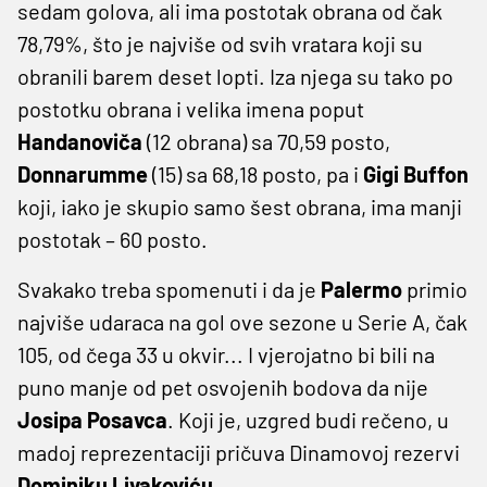
sedam golova, ali ima postotak obrana od čak
78,79%, što je najviše od svih vratara koji su
obranili barem deset lopti. Iza njega su tako po
postotku obrana i velika imena poput
Handanoviča
(12 obrana) sa 70,59 posto,
Donnarumme
(15) sa 68,18 posto, pa i
Gigi Buffon
koji, iako je skupio samo šest obrana, ima manji
postotak – 60 posto.
Svakako treba spomenuti i da je
Palermo
primio
najviše udaraca na gol ove sezone u Serie A, čak
105, od čega 33 u okvir... I vjerojatno bi bili na
puno manje od pet osvojenih bodova da nije
Josipa Posavca
. Koji je, uzgred budi rečeno, u
madoj reprezentaciji pričuva Dinamovoj rezervi
Dominiku Livakoviću
...