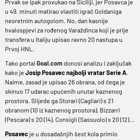
Prvak se ipak provukao na Siciliji, jer Posavca je
u 49. minuti matirao vlastiti igrač Goldaniga
nesretnim autogolom. No, dan kasnije
hvalospjevi za rođenog Varaždinca koji je prije
transfera u Italiju upisao ravno 20 nastupa u
Prvoj HNL.
Tako portal
Goal.com
donosi analizu i zaključak
kako je
Josip Posavec najbolji vratar Serie A
.
Naime, zasad je upisao 26 obrana, od čega je
skinuo 17 udarac upućenih unutar kaznenog
prostora. Slijede ga Storari (Cagliari) s 21
obranom (10 iz kaznenog prostora), Bizzarri
(Pescara) s 20 (14), Consigli (Sassuolo) s 20 (12)...
Posavec
je u dosadašnjih šest kola primio