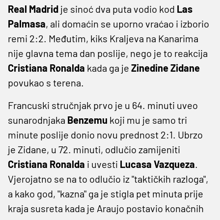
Real Madrid
je sinoć dva puta vodio kod
Las
Palmasa
, ali domaćin se uporno vraćao i izborio
remi 2:2. Međutim, kiks Kraljeva na Kanarima
nije glavna tema dan poslije, nego je to reakcija
Cristiana Ronalda
kada ga je
Zinedine Zidane
povukao s terena.
Francuski stručnjak prvo je u 64. minuti uveo
sunarodnjaka
Benzemu
koji mu je samo tri
minute poslije donio novu prednost 2:1. Ubrzo
je Zidane, u 72. minuti, odlučio zamijeniti
Cristiana Ronalda
i uvesti
Lucasa Vazqueza
.
Vjerojatno se na to odlučio iz "taktičkih razloga",
a kako god, "kazna" ga je stigla pet minuta prije
kraja susreta kada je Araujo postavio konačnih