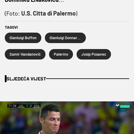
(Foto:
U.S. Citta di Palermo
)
TAGOVI
Gianluigi Buffon
Gianluigi Donnarumma
Samir Handanovič
Palermo
Josip Posavec
SLJEDEĆA VIJEST