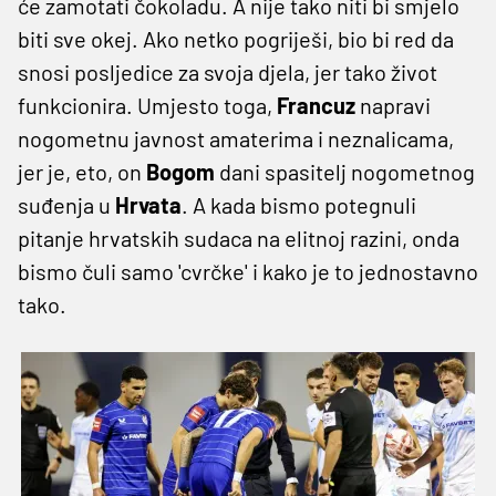
će zamotati čokoladu. A nije tako niti bi smjelo
biti sve okej. Ako netko pogriješi, bio bi red da
snosi posljedice za svoja djela, jer tako život
funkcionira. Umjesto toga,
Francuz
napravi
nogometnu javnost amaterima i neznalicama,
jer je, eto, on
Bogom
dani spasitelj nogometnog
suđenja u
Hrvata
. A kada bismo potegnuli
pitanje hrvatskih sudaca na elitnoj razini, onda
bismo čuli samo 'cvrčke' i kako je to jednostavno
tako.