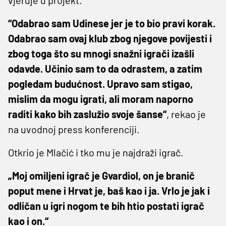
“Odabrao sam Udinese jer je to bio pravi korak.
Odabrao sam ovaj klub zbog njegove povijesti i
zbog toga što su mnogi snažni igrači izašli
odavde. Učinio sam to da odrastem, a zatim
pogledam budućnost. Upravo sam stigao,
mislim da mogu igrati, ali moram naporno
raditi kako bih zaslužio svoje šanse“
, rekao je
na uvodnoj press konferenciji.
Otkrio je Mlačić i tko mu je najdraži igrač.
„Moj omiljeni igrač je Gvardiol, on je branič
poput mene i Hrvat je, baš kao i ja. Vrlo je jak i
odličan u igri nogom te bih htio postati igrač
kao i on.“