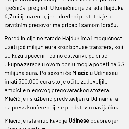
liječnički pregled. U konačnici je zarada Hajduka
4,7 milijuna eura, jer određeni postotak je u
završnim pregovorima pripao i samom igraču.
Pored inicijalne zarade Hajduk ima i mogućnost
uzeti još milijun eura kroz bonuse transfera, koji
su kažu upućeni, realno ostvarivi, pa bi se
ukupna zarada u ovom poslu mogla popeti na 5,7
milijuna eura. Po sezoni će
Mlačić
u Udineseu
imati 500.000 eura što je očito zadovoljilo
ambicije njegovog pregovaračkog stožera.
Mlačić je i službeno predstavljen u Udinama, a
na press konferenciji se predstavio navijačima.
Mlačić je istaknuo kako je
Udinese
odabrao jer
vjeruje u projekt.