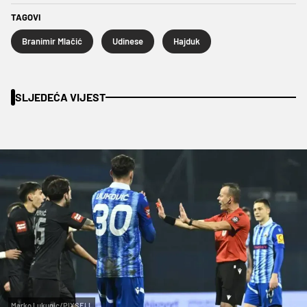
TAGOVI
Branimir Mlačić
Udinese
Hajduk
SLJEDEĆA VIJEST
Marko Lukunic/PIXSELL