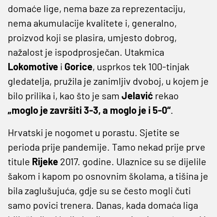
domaće lige, nema baze za reprezentaciju,
nema akumulacije kvalitete i, generalno,
proizvod koji se plasira, umjesto dobrog,
nažalost je ispodprosječan. Utakmica
Lokomotive
i
Gorice
, usprkos tek 100-tinjak
gledatelja, pružila je zanimljiv dvoboj, u kojem je
bilo prilika i, kao što je sam
Jelavić
rekao
„moglo je završiti 3-3, a moglo je i 5-0“
.
Hrvatski je nogomet u porastu. Sjetite se
perioda prije pandemije. Tamo nekad prije prve
titule
Rijeke
2017. godine. Ulaznice su se dijelile
šakom i kapom po osnovnim školama, a tišina je
bila zaglušujuća, gdje su se često mogli čuti
samo povici trenera. Danas, kada domaća liga