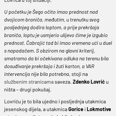
U početku je Šego očito imao prednost nad
dvojicom braniča, međutim, u trenutku svog
posljednjeg dodira loptom, a prije prekršaja
braniča, loptu je usmjerio ulijevo čime je izgubio
prednost. Čabrajić tad bi imao vremena ući u duel
s napadačem. S obzirom na glavni kriterij,
smatramo da bi očekivana odluka na terenu bila
dosuđivanje prekršaja i žuti karton, a VAR
intervencija nije bila potrebna,
stoji na
službenim stranicama
saveza.
Zdenko Lovrić
u
ništa – drugi pokušaj.
Lovriću je to bila ujedno i posljednja utakmica
jesenskog dijela, a utakmica
Gorice
i
Lokmotive