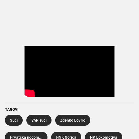
TAGOVI
Suci
VAR suci
Zdenko Lovrić
Hrvatska nogometna liga
HNK Gorica
NK Lokomotiva