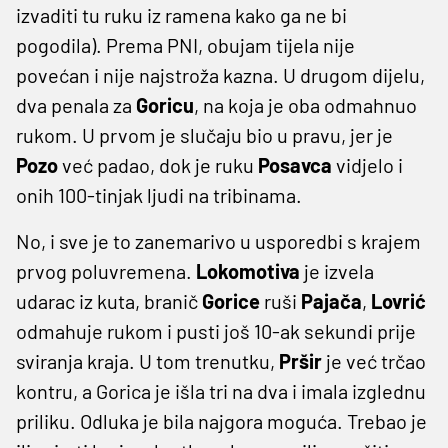
izvaditi tu ruku iz ramena kako ga ne bi
pogodila). Prema PNI, obujam tijela nije
povećan i nije najstroža kazna. U drugom dijelu,
dva penala za
Goricu
, na koja je oba odmahnuo
rukom. U prvom je slučaju bio u pravu, jer je
Pozo
već padao, dok je ruku
Posavca
vidjelo i
onih 100-tinjak ljudi na tribinama.
No, i sve je to zanemarivo u usporedbi s krajem
prvog poluvremena.
Lokomotiva
je izvela
udarac iz kuta, branič
Gorice
ruši
Pajača
,
Lovrić
odmahuje rukom i pusti još 10-ak sekundi prije
sviranja kraja. U tom trenutku,
Pršir
je već trčao
kontru, a Gorica je išla tri na dva i imala izglednu
priliku. Odluka je bila najgora moguća. Trebao je