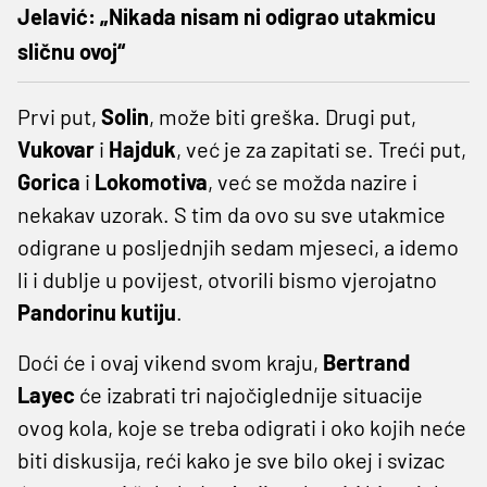
Jelavić: „Nikada nisam ni odigrao utakmicu
sličnu ovoj“
Prvi put,
Solin
, može biti greška. Drugi put,
Vukovar
i
Hajduk
, već je za zapitati se. Treći put,
Gorica
i
Lokomotiva
, već se možda nazire i
nekakav uzorak. S tim da ovo su sve utakmice
odigrane u posljednjih sedam mjeseci, a idemo
li i dublje u povijest, otvorili bismo vjerojatno
Pandorinu kutiju
.
Doći će i ovaj vikend svom kraju,
Bertrand
Layec
će izabrati tri najočiglednije situacije
ovog kola, koje se treba odigrati i oko kojih neće
biti diskusija, reći kako je sve bilo okej i svizac