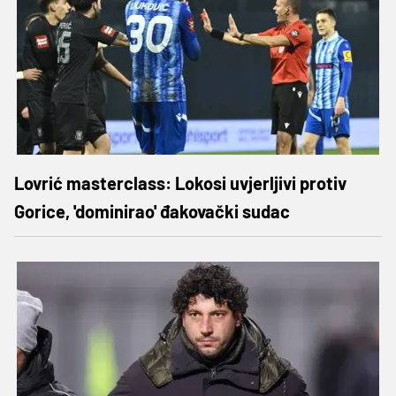
Lovrić masterclass: Lokosi uvjerljivi protiv
Gorice, 'dominirao' đakovački sudac