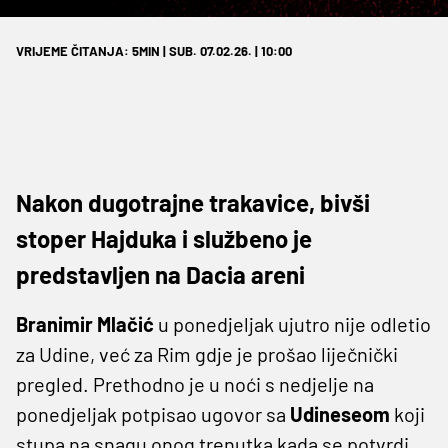
VRIJEME ČITANJA: 5MIN | SUB. 07.02.26. | 10:00
Nakon dugotrajne trakavice, bivši
stoper Hajduka i službeno je
predstavljen na Dacia areni
Branimir Mlačić
u ponedjeljak ujutro nije odletio
za Udine, već za Rim gdje je prošao liječnički
pregled. Prethodno je u noći s nedjelje na
ponedjeljak potpisao ugovor sa
Udineseom
koji
stupa na snagu onog trenutka kada se potvrdi