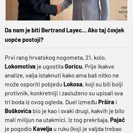
Da nam je biti Bertrand Layec... Ako taj čovjek
uopće postoji?
Prvi rang hrvatskog nogometa, 21. kolo.
Lokomotiva
je ugostila
Goricu.
Prije ikakve
analize, valja istaknuti kako ama baš nitko ne
može osporiti pobjedu
Lokosa
, koji su bili bolji
protivnik, konkretniji i zasluženo su upisali sva
tri boda iz ovog ogleda. Duel između
Pršira
i
Boškovića
bio je kao i svaki drugi, kakvih je bilo
mali milijun na utakmici. Iz tog prekršaja,
Pajač
je pogodio
Kavelja
u ruku (koji je valjda trebao