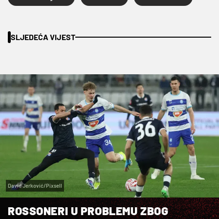
SLJEDEĆA VIJEST
David Jerković/Pixsell
ROSSONERI U PROBLEMU ZBOG