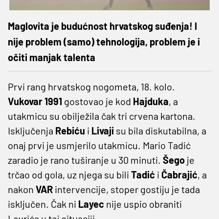
Maglovita je budućnost hrvatskog suđenja! I
nije problem (samo) tehnologija, problem je i
očiti manjak talenta
Prvi rang hrvatskog nogometa, 18. kolo.
Vukovar 1991
gostovao je kod
Hajduka
, a
utakmicu su obilježila čak tri crvena kartona.
Isključenja
Rebiću
i
Livaji
su bila diskutabilna, a
onaj prvi je usmjerilo utakmicu. Mario Tadić
zaradio je rano tuširanje u 30 minuti.
Šego
je
trčao od gola, uz njega su bili
Tadić
i
Čabrajić
, a
nakon
VAR
intervencije, stoper gostiju je tada
isključen. Čak ni
Layec
nije uspio obraniti
Lovrića u toj situaciji.