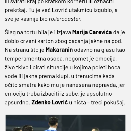
ili svirati kraj po kratkom korneru ili označiti
prekršaj. Tu je već Lovrić utakmicu izgubio, a
sve je kasnije bio
rollercoaster.
Šlag na tortu bila je i izjava
Marija Carevića
da je
dobio crveni karton zbog bacanja jakne na pod.
Na stranu što je
Makaranin
odavno na glasu kao
temperamentna osoba, nogomet je emocija,
živo tkivo i birati situacije u kojima poleti boca
vode ili jakna prema klupi, u trenucima kada
očito smatra kako mu je nanesena nepravda, jer
emociju treba izbaciti iz sebe, je apsolutno
apsurdno.
Zdenko Lovrić
u ništa – treći pokušaj.