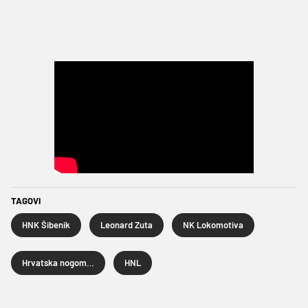
TAGOVI
HNK Šibenik
Leonard Zuta
NK Lokomotiva
Hrvatska nogometna liga
HNL