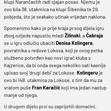
klupi Narančastih radi sjajan posao. Njemu je
ovo bila 38. utakmica na klupi Šibenika te 29.
pobjeda, što je svakako učinak vrijedan naklona.
Spomenimo kako je prije kraja prvog dijela igru
zbog ozljede napustio mladi
Žilinski
, a
Čabraja
se u igru odlučio ubaciti
Denisa Kolingera
,
povratnika u redove Lokosa, koji je ovog petka
službeno potvrđen kao novi igrač kluba s
Kajzerice, da bi onda svega nekoliko sati kasnije
upisao svoj 'drugi debi' za Lokose.
Kolingeru
je
ovo bi 148. utakmica za Lokose, s tim da mu za
vratom puše
Fran Karačić
koji ima jedan nastup
manje od njega.
U drugom dijelu prvi su zaprijetili domaćini.