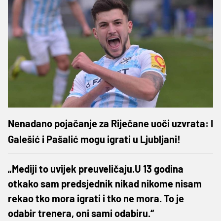
Nenadano pojačanje za Riječane uoči uzvrata: I
Galešić i Pašalić mogu igrati u Ljubljani!
„Mediji to uvijek preuveličaju.U 13 godina
otkako sam predsjednik nikad nikome nisam
rekao tko mora igrati i tko ne mora. To je
odabir trenera, oni sami odabiru.“