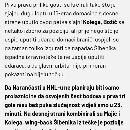
Prvu pravu priliku gosti su kreirali tako što je
sjajnu dugu loptu u 16-erac domaćina s desne
strane uputio ovog petka sjajni
Kolega
,
Božić
se
nekako izborio za poziciju, ali prije nego što je
uspio uputiti udarac, domaći braniči uspjeli su
ga taman toliko izgurati da napadač Šibenika
ispadne iz ravnoteže te ne uspije uputiti
udaraca, a da glavni arbitar nije primoran
pokazati na bijelu točku.
Da Narančasti u HNL-u ne planiraju biti samo
prolaznici te da osvojenih šest bodova u prva tri
gola nisu baš puka slučajnost vidjeli smo u 23.
minuti. Na desnoj strani kombinirali su Majić i
Kolega, wing-back Šibenika iz teške je pozicije