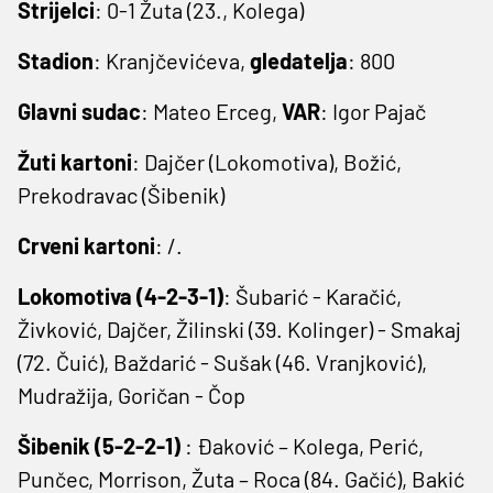
Strijelci
: 0-1 Žuta (23., Kolega)
Stadion
: Kranjčevićeva,
gledatelja
: 800
Glavni sudac
: Mateo Erceg,
VAR
: Igor Pajač
Žuti kartoni
: Dajčer (Lokomotiva), Božić,
Prekodravac (Šibenik)
Crveni kartoni
: /.
Lokomotiva (4-2-3-1)
: Šubarić - Karačić,
Živković, Dajčer, Žilinski (39. Kolinger) - Smakaj
(72. Čuić), Baždarić - Sušak (46. Vranjković),
Mudražija, Goričan - Čop
Šibenik (5-2-2-1)
: Đaković – Kolega, Perić,
Punčec, Morrison, Žuta – Roca (84. Gačić), Bakić