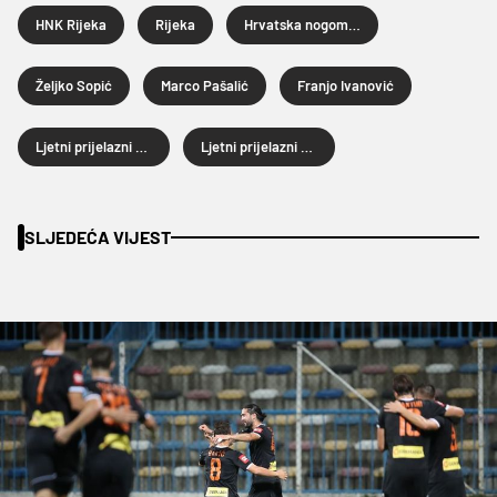
HNK Rijeka
Rijeka
Hrvatska nogometna liga
Željko Sopić
Marco Pašalić
Franjo Ivanović
Ljetni prijelazni rok
Ljetni prijelazni rok 2024.
SLJEDEĆA VIJEST