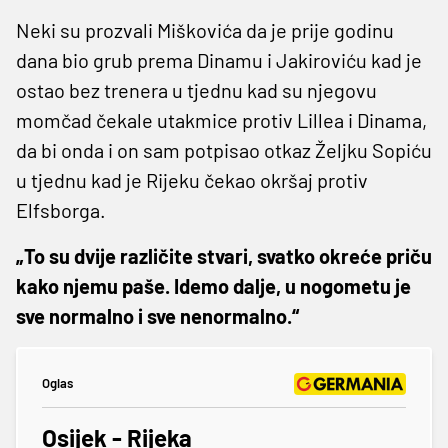
Neki su prozvali Miškovića da je prije godinu
dana bio grub prema Dinamu i Jakiroviću kad je
ostao bez trenera u tjednu kad su njegovu
momčad čekale utakmice protiv Lillea i Dinama,
da bi onda i on sam potpisao otkaz Željku Sopiću
u tjednu kad je Rijeku čekao okršaj protiv
Elfsborga.
„To su dvije različite stvari, svatko okreće priču
kako njemu paše. Idemo dalje, u nogometu je
sve normalno i sve nenormalno.“
Oglas
Osijek - Rijeka