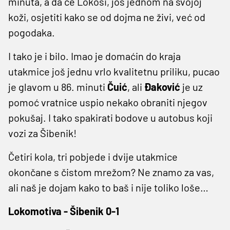
minuta, a da će Lokosi, još jednom na svojoj
koži, osjetiti kako se od dojma ne živi, već od
pogodaka.
I tako je i bilo. Imao je domaćin do kraja
utakmice još jednu vrlo kvalitetnu priliku, pucao
je glavom u 86. minuti
Čuić
, ali
Đaković
je uz
pomoć vratnice uspio nekako obraniti njegov
pokušaj. I tako spakirati bodove u autobus koji
vozi za Šibenik!
Četiri kola, tri pobjede i dvije utakmice
okončane s čistom mrežom? Ne znamo za vas,
ali naš je dojam kako to baš i nije toliko loše…
Lokomotiva - Šibenik 0-1