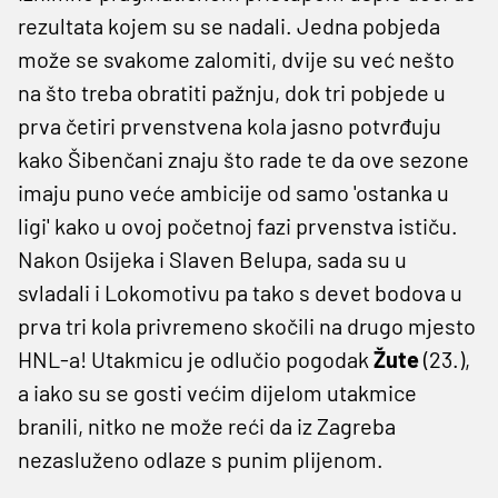
rezultata kojem su se nadali. Jedna pobjeda
može se svakome zalomiti, dvije su već nešto
na što treba obratiti pažnju, dok tri pobjede u
prva četiri prvenstvena kola jasno potvrđuju
kako Šibenčani znaju što rade te da ove sezone
imaju puno veće ambicije od samo 'ostanka u
ligi' kako u ovoj početnoj fazi prvenstva ističu.
Nakon Osijeka i Slaven Belupa, sada su u
svladali i Lokomotivu pa tako s devet bodova u
prva tri kola privremeno skočili na drugo mjesto
HNL-a! Utakmicu je odlučio pogodak
Žute
(23.),
a iako su se gosti većim dijelom utakmice
branili, nitko ne može reći da iz Zagreba
nezasluženo odlaze s punim plijenom.