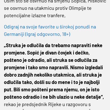
Osim što se osvrnuo na smjenu Sopića, Mišković
se osvrnuo na utakmicu protiv Olimpije te
potencijalne izlazne tranfere,
Odigraj na svoje favorite u širokoj ponudi na
Germaniji (Igraj odgovorno, 18+)
„Struka je odlučila da trebamo napraviti neke
promjene. Sopić je divan čovjek i dečko,
pošteno je odradio, ali struka se odlučila za
promjene i tako smo napravili. Nismo izgledali
dobro zadnjih nekoliko utakmica, ali struka je
odlučila tako, došli su do mene i to je najbolji
put. Bili smo pošteni prema njemu, on je isto
pošteno odradio i ne bih ulazio u neke detalje“,
rekao je predsjednik Rijeke u razgovoru s