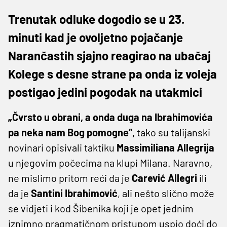
Trenutak odluke dogodio se u 23.
minuti kad je ovoljetno pojačanje
Narančastih sjajno reagirao na ubačaj
Kolege s desne strane pa onda iz voleja
postigao jedini pogodak na utakmici
„Čvrsto u obrani, a onda duga na Ibrahimovića
pa neka nam Bog pomogne“,
tako su talijanski
novinari opisivali taktiku
Massimiliana Allegrija
u njegovim počecima na klupi Milana. Naravno,
ne mislimo pritom reći da je
Carević Allegri
ili
da je
Santini Ibrahimović
, ali nešto slično može
se vidjeti i kod Šibenika koji je opet jednim
iznimno pragmatičnom pristupom uspio doći do