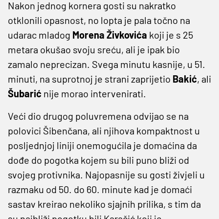
Nakon jednog kornera gosti su nakratko
otklonili opasnost, no lopta je pala točno na
udarac mladog
Morena Živkovića
koji je s 25
metara okušao svoju sreću, ali je ipak bio
zamalo neprecizan. Svega minutu kasnije, u 51.
minuti, na suprotnoj je strani zaprijetio
Bakić
, ali
Šubarić
nije morao intervenirati.
Veći dio drugog poluvremena odvijao se na
polovici Šibenčana, ali njihova kompaktnost u
posljednjoj liniji onemogućila je domaćina da
dođe do pogotka kojem su bili puno bliži od
svojeg protivnika. Najopasnije su gosti živjeli u
razmaku od 50. do 60. minute kad je domaći
sastav kreirao nekoliko sjajnih prilika, s tim da
su najbliži pogotku bili Karačić koji je