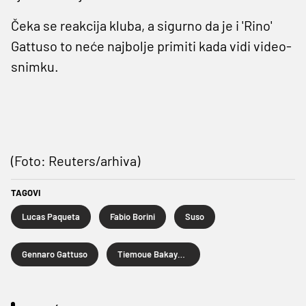
Čeka se reakcija kluba, a sigurno da je i 'Rino'
Gattuso to neće najbolje primiti kada vidi video-
snimku.
(Foto: Reuters/arhiva)
TAGOVI
Lucas Paqueta
Fabio Borini
Suso
Gennaro Gattuso
Tiemoue Bakayoko