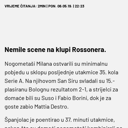
VRIJEME ČITANJA: 2MIN | PON. 06.05.19. | 22:23
Nemile scene na klupi Rossonera.
Nogometaši Milana ostvarili su minimalnu
pobjedu u sklopu posljednje utakmice 35. kola
Serie A. Na njihovom San Siru svladali su 15.-
plasiranu Bolognu rezultatom 2-1, a strijelci za
domaće bili su Suso i Fabio Borini, dok je za
goste zabio Mattia Destro.
Španjolac je poentirao u 37. minuti utakmice,
nakon što su domaći nogometaši kombinirali po