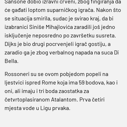
Sansone dobio izravni crveni, zbog fingiranja da
će gađati loptom suparničkog igrača. Nakon što
se situacija smirila, sudac je svirao kraj, da bi
izabranici Siniše Mihajlovića zaradili još jedno
isključenje neposredno po završetku susreta.
Dijks je bio drugi pocrvenjeli igrač gostiju, a
zaradio ga je zbog verbalnog napada na suca Di
Bella.
Rossoneri su se ovom pobjedom popeli na
ljestvici ispred Rome koja ima 59 bodova, kao i
oni, ali imaju i tri boda zaostatka za
četvrtoplasiranom Atalantom. Prva četiri
mjesta vode u Ligu prvaka.