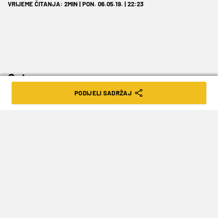
VRIJEME ČITANJA: 2MIN | PON. 06.05.19. | 22:23
Gotov posao.
PODIJELI SADRŽAJ
Novi igrač došao je u redove splitskog Hajduka.
Kako prenosi
dalmatinskiportal.hr
, nogometaš
Stephen Chinedu
iz trećeligaša
Neretvanca
iz
Opuzena, uskoro će službeno potpisati ugovor
sa splitskim klubom te će biti priključen drugoj
momčadi Bijelih.
Riječ je o igraču rođenom 2000. godine, koji je u