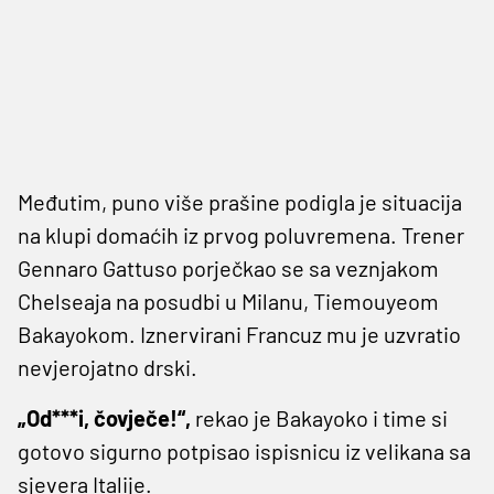
Međutim, puno više prašine podigla je situacija
na klupi domaćih iz prvog poluvremena. Trener
Gennaro Gattuso porječkao se sa veznjakom
Chelseaja na posudbi u Milanu, Tiemouyeom
Bakayokom. Iznervirani Francuz mu je uzvratio
nevjerojatno drski.
„Od***i, čovječe!“,
rekao je Bakayoko i time si
gotovo sigurno potpisao ispisnicu iz velikana sa
sjevera Italije.