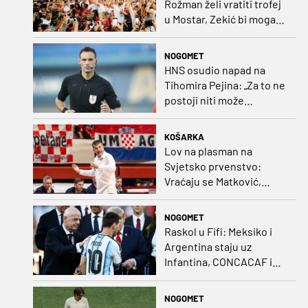
Rožman želi vratiti trofej
u Mostar, Zekić bi mogao
biti iznenađenje
NOGOMET
HNS osudio napad na
Tihomira Pejina: „Za to ne
postoji niti može
postojati opravdanje”
KOŠARKA
Lov na plasman na
Svjetsko prvenstvo:
Vraćaju se Matković,
Nakić i Drežnjak
NOGOMET
Raskol u Fifi: Meksiko i
Argentina staju uz
Infantina, CONCACAF i
CONMEBOL više nisu
čvrsti
NOGOMET