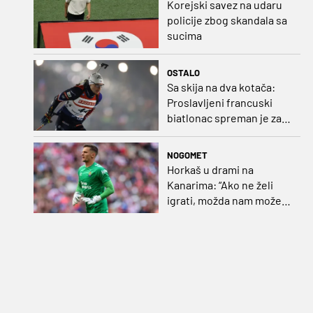
Korejski savez na udaru
policije zbog skandala sa
sucima
OSTALO
Sa skija na dva kotača:
Proslavljeni francuski
biatlonac spreman je za
debi u profesionalnom
biciklizmu
NOGOMET
Horkaš u drami na
Kanarima: “Ako ne želi
igrati, možda nam može
pomoći obilježavati teren
ili postavljati mreže”