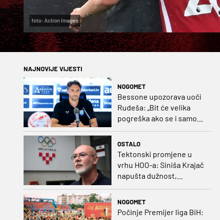
foto: Action Images
NAJNOVIJE VIJESTI
NOGOMET
Bessone upozorava uoči
Rudeša: „Bit će velika
pogreška ako se i samo
malo opustimo“
OSTALO
Tektonski promjene u
vrhu HOO-a: Siniša Krajač
napušta dužnost,
razriješeno i svih osam
direktora
NOGOMET
Počinje Premijer liga BiH: