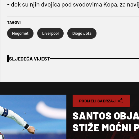
- dok su njih dvojica pod svodovima Kopa, za nav
TAGOVI
Nogomet
Liverpool
Diogo Jota
SLJEDEĆA VIJEST
PODIJELI SADRŽAJ
SANTOS OBJA
STIŽE MOĆNI