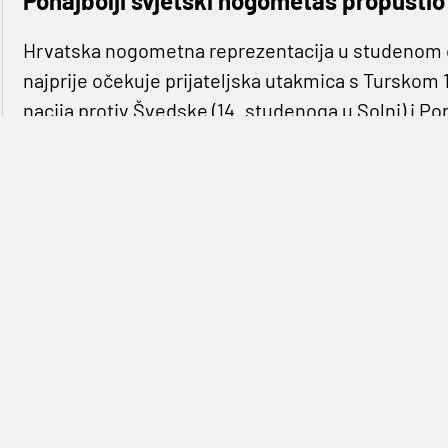
Ponajbolji svjetski nogometaš propustio
Hrvatska nogometna reprezentacija u studenom će
najprije očekuje prijateljska utakmica s Turskom 
nacija protiv Švedske (14. studenoga u Solni) i Po
međusobnom susretu u skupini C Lige nacija u rujn
Hrvatsku zabio je Bruno Petković.
Švedski izbornik objavio je svoj popis prekjučer
Santos danas je poslao svoje pozivnice kandidati
Golmani
:
Rui Patricio, Anthony Lopes, Rui Silva
Braniči
:
Nelson Semedo, Joao Cancelo, Ruben Dias, Jos