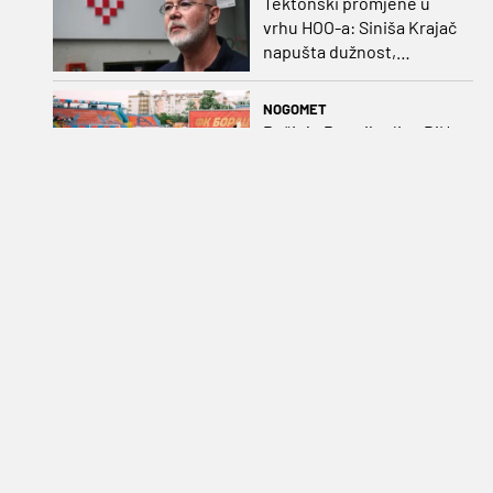
Tektonski promjene u
vrhu HOO-a: Siniša Krajač
napušta dužnost,
razriješeno i svih osam
direktora
NOGOMET
Počinje Premijer liga BiH:
Rožman želi vratiti trofej
u Mostar, Zekić bi mogao
biti iznenađenje
NOGOMET
HNS osudio napad na
Tihomira Pejina: „Za to ne
postoji niti može
postojati opravdanje”
KOŠARKA
Lov na plasman na
Svjetsko prvenstvo:
Vraćaju se Matković,
Nakić i Drežnjak