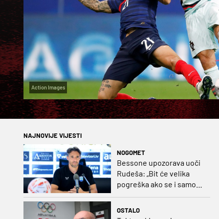
Action Images
NAJNOVIJE VIJESTI
NOGOMET
Bessone upozorava uoči
Rudeša: „Bit će velika
pogreška ako se i samo
malo opustimo“
OSTALO