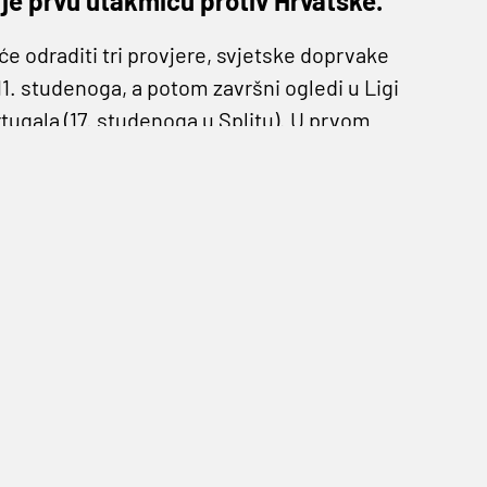
 je prvu utakmicu protiv Hrvatske.
 odraditi tri provjere, svjetske doprvake
11. studenoga, a potom završni ogledi u Ligi
rtugala (17. studenoga u Splitu). U prvom
u Vatreni su poraženi čak 4:1, a jedini gol za
, a šef aktualnog europskog prvaka Fernando
ma na koje će računati na Poljudu.
e Fonte, Ruben Semedo, Domingos Duarte,