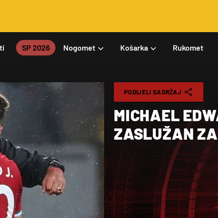
ti
SP 2026
Nogomet
Košarka
Rukomet
PODIJELI SADRŽAJ
MICHAEL EDWA
ZASLUŽAN ZA