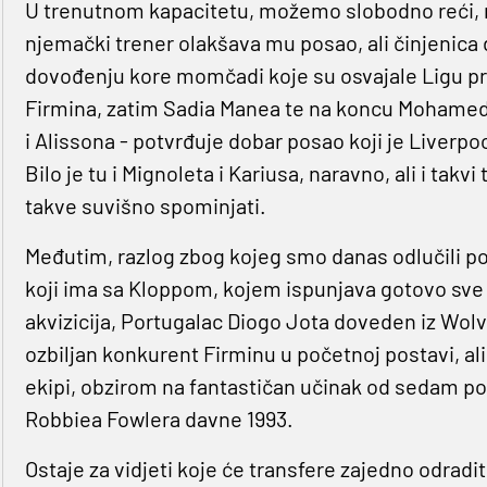
U trenutnom kapacitetu, možemo slobodno reći, rad
njemački trener olakšava mu posao, ali činjenica d
dovođenju kore momčadi koje su osvajale Ligu prv
Firmina, zatim Sadia Manea te na koncu Mohameda
i Alissona - potvrđuje dobar posao koji je Liverp
Bilo je tu i Mignoleta i Kariusa, naravno, ali i takvi
takve suvišno spominjati.
Međutim, razlog zbog kojeg smo danas odlučili po
koji ima sa Kloppom, kojem ispunjava gotovo sve že
akvizicija, Portugalac Diogo Jota doveden iz Wol
ozbiljan konkurent Firminu u početnoj postavi, ali
ekipi, obzirom na fantastičan učinak od sedam po
Robbiea Fowlera davne 1993.
Ostaje za vidjeti koje će transfere zajedno odradi