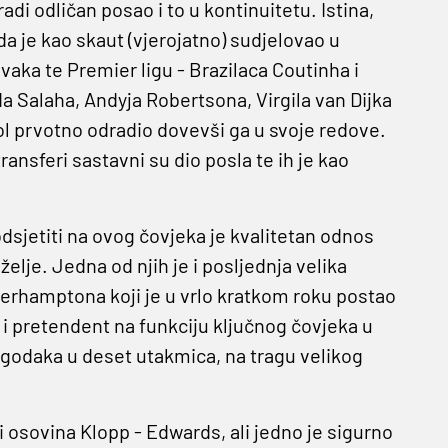
i odličan posao i to u kontinuitetu. Istina,
a je kao skaut (vjerojatno) sudjelovao u
aka te Premier ligu - Brazilaca Coutinha i
 Salaha, Andyja Robertsona, Virgila van Dijka
ool prvotno odradio dovevši ga u svoje redove.
 transferi sastavni su dio posla te ih je kao
dsjetiti na ovog čovjeka je kvalitetan odnos
lje. Jedna od njih je i posljednja velika
verhamptona koji je u vrlo kratkom roku postao
 i pretendent na funkciju ključnog čovjeka u
godaka u deset utakmica, na tragu velikog
ti osovina Klopp - Edwards, ali jedno je sigurno