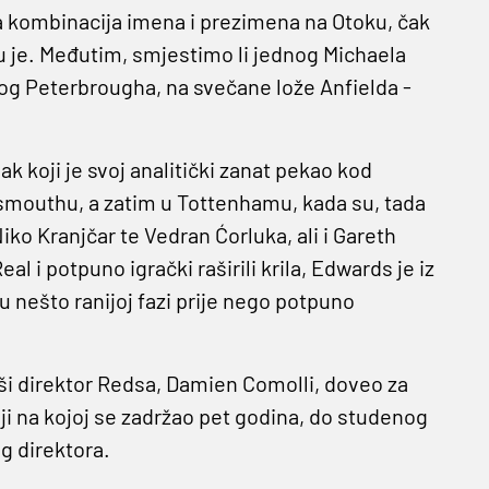
a kombinacija imena i prezimena na Otoku, čak
u je. Međutim, smjestimo li jednog Michaela
 Peterbrougha, na svečane lože Anfielda -
k koji je svoj analitički zanat pekao kod
smouthu, a zatim u Tottenhamu, kada su, tada
iko Kranjčar te Vedran Ćorluka, ali i Gareth
al i potpuno igrački raširili krila, Edwards je iz
u nešto ranijoj fazi prije nego potpuno
vši direktor Redsa, Damien Comolli, doveo za
ji na kojoj se zadržao pet godina, do studenog
g direktora.