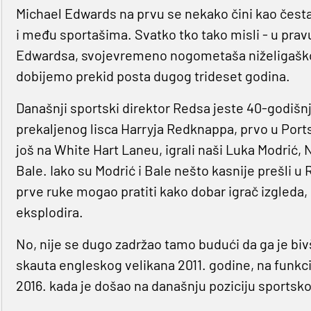
Michael Edwards na prvu se nekako čini kao čest
i među sportašima. Svatko tko tako misli - u prav
Edwardsa, svojevremeno nogometaša niželigaškog
dobijemo prekid posta dugog trideset godina.
Današnji sportski direktor Redsa jeste 40-godišnja
prekaljenog lisca Harryja Redknappa, prvo u Port
još na White Hart Laneu, igrali naši Luka Modrić, N
Bale. Iako su Modrić i Bale nešto kasnije prešli u Re
prve ruke mogao pratiti kako dobar igrač izgleda, 
eksplodira.
No, nije se dugo zadržao tamo budući da ga je bi
skauta engleskog velikana 2011. godine, na funkci
2016. kada je došao na današnju poziciju sportsko