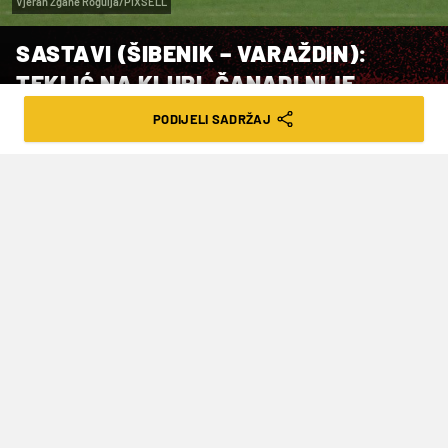
Vjeran Zgane Rogulja/PIXSELL
SASTAVI (ŠIBENIK – VARAŽDIN):
TEKLIĆ NA KLUPI, ČANADI NIJE
IZNENADIO
PODIJELI SADRŽAJ
VRIJEME ČITANJA: 1MIN | PET. 05.05.23. | 19:18
Utakmica počinje u 18 sati
Nogometaši Šibenika i Varaždina otvaraju 33.
kolo HNL-a ogledom na Šubićevcu. U današnji
ogled domaćin ulazi pod rezultatskim