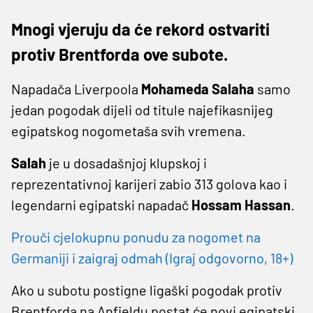
Mnogi vjeruju da će rekord ostvariti
protiv Brentforda ove subote.
Napadača Liverpoola
Mohameda Salaha
samo
jedan pogodak dijeli od titule najefikasnijeg
egipatskog nogometaša svih vremena.
Salah
je u dosadašnjoj klupskoj i
reprezentativnoj karijeri zabio 313 golova kao i
legendarni egipatski napadač
Hossam Hassan
.
Prouči cjelokupnu ponudu za nogomet na
Germaniji i zaigraj odmah (Igraj odgovorno, 18+)
Ako u subotu postigne ligaški pogodak protiv
Brentforda na Anfieldu postat će novi egipatski