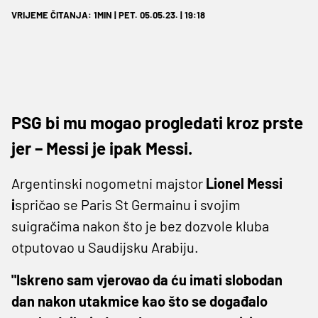
VRIJEME ČITANJA: 1MIN | PET. 05.05.23. | 19:18
PSG bi mu mogao progledati kroz prste
jer – Messi je ipak Messi.
Argentinski nogometni majstor
Lionel Messi
i
spričao se Paris St Germainu i svojim
suigračima nakon što je bez dozvole kluba
otputovao u Saudijsku Arabiju.
"Iskreno sam vjerovao da ću imati slobodan
dan nakon utakmice kao što se događalo