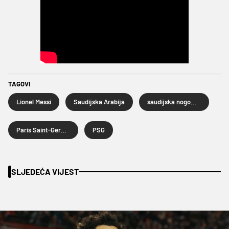
TAGOVI
Lionel Messi
Saudijska Arabija
saudijska nogometna liga
Paris Saint-Germain
PSG
SLJEDEĆA VIJEST