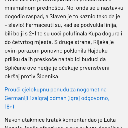
minimalnom prednošću. No, onda se u nastavku
dogodio raspad, a Slaven je to kaznio tako da je
– slavio! Farmaceuti su, kad se podvukla linija,
bili bolji s 2-1 te su uoči polufinala Kupa dogurali
do četvrtog mjesta. S druge strane, Rijeka je
ovim porazom ponovno poklonila Hajduku
priliku da ih preskoče na tablici budući da
Splićane ove nedjelje očekuje prvenstveni
okršaj protiv Šibenika.
Prouči cjelokupnu ponudu za nogomet na
Germaniji i zaigraj odmah (Igraj odgovorno,
18+)
Nakon utakmice kratak komentar dao je Luka
Menalo, inače ofenzivac, a ove subote desni bek