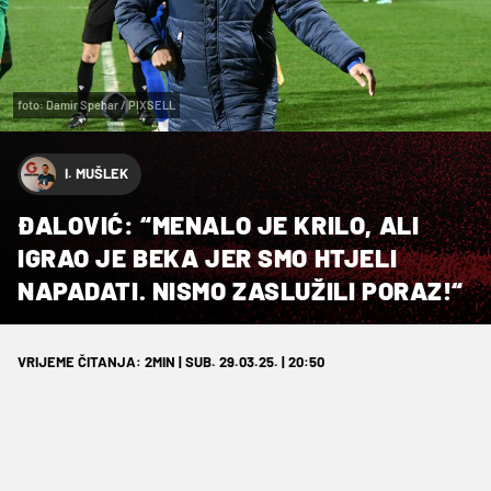
foto: Damir Spehar / PIXSELL
I. MUŠLEK
ĐALOVIĆ: “MENALO JE KRILO, ALI
IGRAO JE BEKA JER SMO HTJELI
NAPADATI. NISMO ZASLUŽILI PORAZ!“
VRIJEME ČITANJA: 2MIN | SUB. 29.03.25. | 20:50