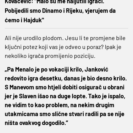
Kovačević: "Malo su me naljutili igrači.
Pobijedili smo Dinamo i Rijeku, vjerujem da
ćemo i Hajduk"
Ali nije urodilo plodom. Jesu li te promjene bile
ključni potez koji vas je odveo u poraz? Ipak je
nekoliko igrača promijenio poziciju.
„Pa Menalo je po vokaciji krilo, Janković
redovito igra desetku, danas je bio desno krilo.
S Manevom smo htjeli dobiti osigurač u obrani
jer je Slaven išao na duge lopte. Tako je ispalo,
ne vidim to kao problem, na nekim drugim
utakmicama smo slične stvari radili pa se nije
ništa ovakvog dogodilo.”