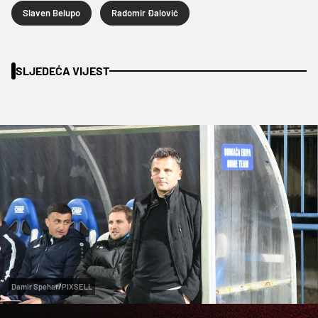
Slaven Belupo
Radomir Đalović
SLJEDEĆA VIJEST
Damir Spehar/PIXSELL