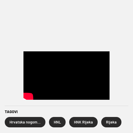
TAGOVI
Hrvatska nogometna liga
HNL
HNK Rijeka
Rijeka