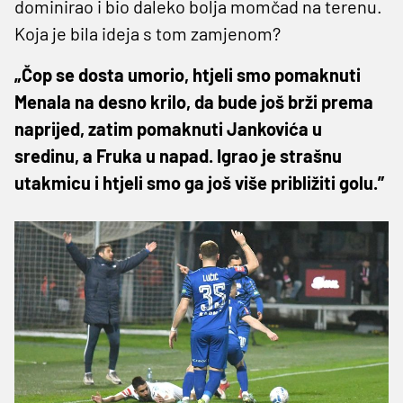
dominirao i bio daleko bolja momčad na terenu.
Koja je bila ideja s tom zamjenom?
„Čop se dosta umorio, htjeli smo pomaknuti
Menala na desno krilo, da bude još brži prema
naprijed, zatim pomaknuti Jankovića u
sredinu, a Fruka u napad. Igrao je strašnu
utakmicu i htjeli smo ga još više približiti golu.”