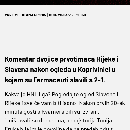
VRIJEME ČITANJA: 2MIN | SUB. 29.03.25. | 20:50
Komentar dvojice prvotimaca Rijeke i
Slavena nakon ogleda u Koprivinici u
kojem su Farmaceuti slavili s 2-1.
Kakva je HNL liga? Pogledajte ogled Slavena i
Rijeke i sve će vam biti jasno! Nakon prvih 20-ak
minuta gosti s Kvarnera bili su izvrsni,
'uništavali' su domaćina, a majstorija Tonija
Fruka bila im je dovoljna da na predah odu s