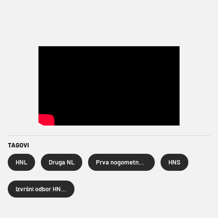
TAGOVI
HNL
Druga NL
Prva nogometna liga
HNS
Izvršni odbor HNS-a