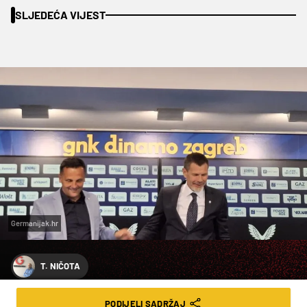
SLJEDEĆA VIJEST
Germanijak.hr
T. NIČOTA
KOVAČEVIĆ: “VJERUJEM DA MOGU
PODIJELI SADRŽAJ