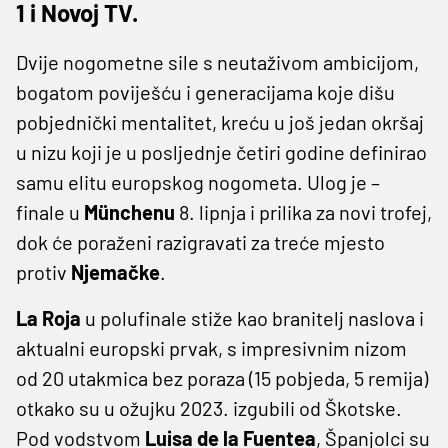
1 i Novoj TV.
Dvije nogometne sile s neutaživom ambicijom,
bogatom poviješću i generacijama koje dišu
pobjednički mentalitet, kreću u još jedan okršaj
u nizu koji je u posljednje četiri godine definirao
samu elitu europskog nogometa. Ulog je –
finale u
Münchenu
8. lipnja i prilika za novi trofej,
dok će poraženi razigravati za treće mjesto
protiv
Njemačke
.
La Roja
u polufinale stiže kao branitelj naslova i
aktualni europski prvak, s impresivnim nizom
od 20 utakmica bez poraza (15 pobjeda, 5 remija)
otkako su u ožujku 2023. izgubili od Škotske.
Pod vodstvom
Luisa de la Fuentea
, Španjolci su