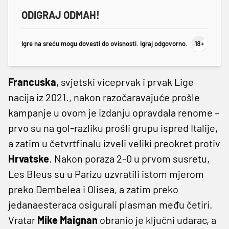
ODIGRAJ ODMAH!
Igre na sreću mogu dovesti do ovisnosti. Igraj odgovorno.
Francuska
, svjetski viceprvak i prvak Lige
nacija iz 2021., nakon razočaravajuće prošle
kampanje u ovom je izdanju opravdala renome –
prvo su na gol-razliku prošli grupu ispred Italije,
a zatim u četvrtfinalu izveli veliki preokret protiv
Hrvatske
. Nakon poraza 2-0 u prvom susretu,
Les Bleus su u Parizu uzvratili istom mjerom
preko Dembelea i Olisea, a zatim preko
jedanaesteraca osigurali plasman među četiri.
Vratar
Mike Maignan
obranio je ključni udarac, a