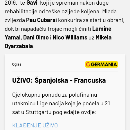
2019., te
Gavi
, koji je spreman nakon duge
rehabilitacije od teške ozljede koljena. Mlada
zvijezda
Pau Cubarsí
konkurira za start u obrani,
dok bi napadački trojac mogli činiti
Lamine
Yamal, Dani Olmo
i
Nico Williams
uz
Mikela
Oyarzabala
.
Oglas
UŽIVO: Španjolska - Francuska
Cjelokupnu ponudu za polufinalnu
utakmicu Lige nacija koja je počela u 21
sat u Stuttgartu pogledajte ovdje:
KLAĐENJE UŽIVO