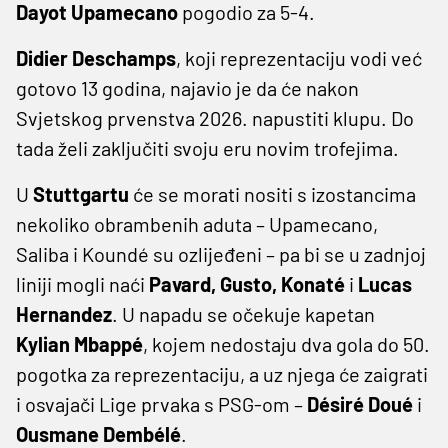
Dayot Upamecano
pogodio za 5-4.
Didier Deschamps
, koji reprezentaciju vodi već
gotovo 13 godina, najavio je da će nakon
Svjetskog prvenstva 2026. napustiti klupu. Do
tada želi zaključiti svoju eru novim trofejima.
U
Stuttgartu
će se morati nositi s izostancima
nekoliko obrambenih aduta – Upamecano,
Saliba i Koundé su ozlijeđeni – pa bi se u zadnjoj
liniji mogli naći
Pavard, Gusto, Konaté
i
Lucas
Hernandez
. U napadu se očekuje kapetan
Kylian Mbappé
, kojem nedostaju dva gola do 50.
pogotka za reprezentaciju, a uz njega će zaigrati
i osvajači Lige prvaka s PSG-om –
Désiré Doué
i
Ousmane Dembélé
.