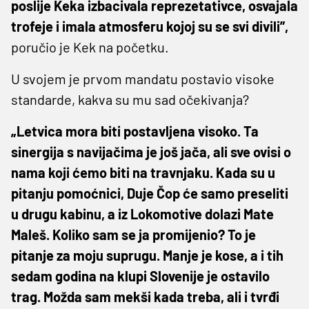
poslije Keka izbacivala reprezetativce, osvajala
trofeje i imala atmosferu kojoj su se svi divili”,
poručio je Kek na početku.
U svojem je prvom mandatu postavio visoke
standarde, kakva su mu sad očekivanja?
„Letvica mora biti postavljena visoko. Ta
sinergija s navijačima je još jača, ali sve ovisi o
nama koji ćemo biti na travnjaku. Kada su u
pitanju pomoćnici, Duje Čop će samo preseliti
u drugu kabinu, a iz Lokomotive dolazi Mate
Maleš. Koliko sam se ja promijenio? To je
pitanje za moju suprugu. Manje je kose, a i tih
sedam godina na klupi Slovenije je ostavilo
trag. Možda sam mekši kada treba, ali i tvrđi