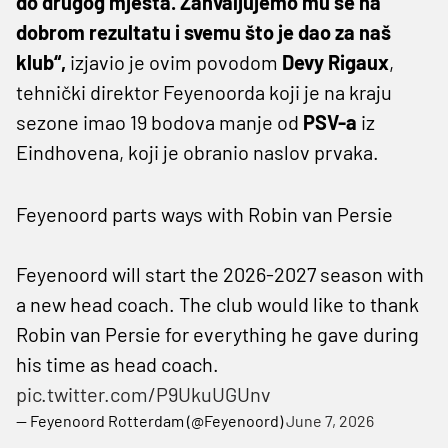
do drugog mjesta. Zahvaljujemo mu se na
dobrom rezultatu i svemu što je dao za naš
klub“,
izjavio je ovim povodom
Devy
Rigaux
,
tehnički direktor Feyenoorda koji je na kraju
sezone imao 19 bodova manje od
PSV-a
iz
Eindhovena, koji je obranio naslov prvaka.
Feyenoord parts ways with Robin van Persie
Feyenoord will start the 2026-2027 season with
a new head coach. The club would like to thank
Robin van Persie for everything he gave during
his time as head coach.
pic.twitter.com/P9UkuUGUnv
— Feyenoord Rotterdam (@Feyenoord)
June 7, 2026