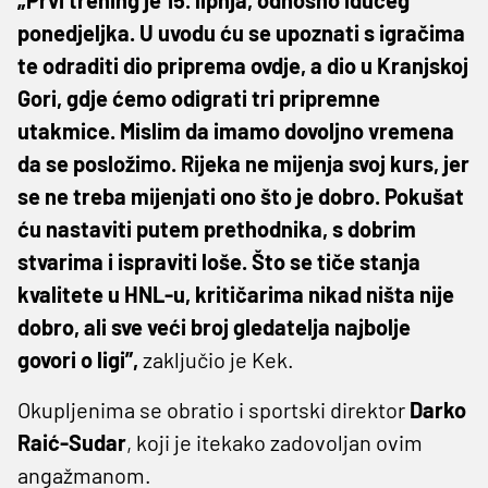
ponedjeljka. U uvodu ću se upoznati s igračima
te odraditi dio priprema ovdje, a dio u Kranjskoj
Gori, gdje ćemo odigrati tri pripremne
utakmice. Mislim da imamo dovoljno vremena
da se posložimo. Rijeka ne mijenja svoj kurs, jer
se ne treba mijenjati ono što je dobro. Pokušat
ću nastaviti putem prethodnika, s dobrim
stvarima i ispraviti loše. Što se tiče stanja
kvalitete u HNL-u, kritičarima nikad ništa nije
dobro, ali sve veći broj gledatelja najbolje
govori o ligi”,
zaključio je Kek.
Okupljenima se obratio i sportski direktor
Darko
Raić-Sudar
, koji je itekako zadovoljan ovim
angažmanom.