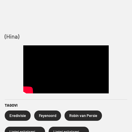
(Hina)
TAGOVI
Eredivisie
Feyenoord
Robin van Persie
Ljetni prijelazni rok
Ljetni prijelazni rok 2026.