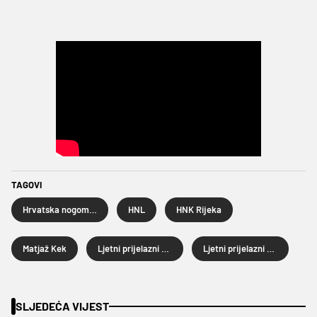
TAGOVI
Hrvatska nogometna liga
HNL
HNK Rijeka
Matjaž Kek
Ljetni prijelazni rok
Ljetni prijelazni rok 2026.
SLJEDEĆA VIJEST