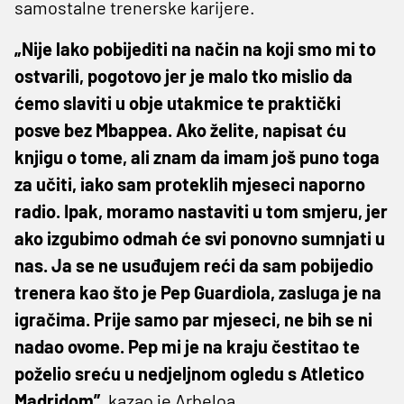
samostalne trenerske karijere.
„Nije lako pobijediti na način na koji smo mi to
ostvarili, pogotovo jer je malo tko mislio da
ćemo slaviti u obje utakmice te praktički
posve bez Mbappea. Ako želite, napisat ću
knjigu o tome, ali znam da imam još puno toga
za učiti, iako sam proteklih mjeseci naporno
radio. Ipak, moramo nastaviti u tom smjeru, jer
ako izgubimo odmah će svi ponovno sumnjati u
nas. Ja se ne usuđujem reći da sam pobijedio
trenera kao što je Pep Guardiola, zasluga je na
igračima. Prije samo par mjeseci, ne bih se ni
nadao ovome. Pep mi je na kraju čestitao te
poželio sreću u nedjeljnom ogledu s Atletico
Madridom”,
kazao je Arbeloa.