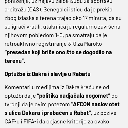
poniženje, uz najavu žalbe Sudu za sportsku
arbitražu (CAS). Senegalci ističu da je prekid
zbog izlaska s terena trajao oko 17 minuta, da su
se igrači vratili, utakmica je regularno završena
njihovom pobjedom 1-0, pa smatraju da je
retroaktivno registriranje 3-0 za Maroko
“presedan koji briše ono što se dogodilo na
terenu”
.
Optužbe iz Dakra i slavlje u Rabatu
Komentari u medijima iz Dakra kreću se od
optužbi da je
“politika nadjačala nogomet”
do
tvrdnji da je ovim potezom
“AFCON naslov otet
s ulica Dakara i prebačen u Rabat”
, uz pozive
CAF-u i FIFA-i da objasne kriterije za ovako