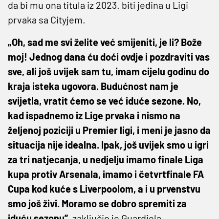
da bi mu ona titula iz 2023. biti jedina u Ligi
prvaka sa Cityjem.
„Oh, sad me svi želite već smijeniti, je li? Bože
moj! Jednog dana ću doći ovdje i pozdraviti vas
sve, ali još uvijek sam tu, imam cijelu godinu do
kraja isteka ugovora. Budućnost nam je
svijetla, vratit ćemo se već iduće sezone. No,
kad ispadnemo iz Lige prvaka i nismo na
željenoj poziciji u Premier ligi, i meni je jasno da
situacija nije idealna. Ipak, još uvijek smo u igri
za tri natjecanja, u nedjelju imamo finale Liga
kupa protiv Arsenala, imamo i četvrtfinale FA
Cupa kod kuće s Liverpoolom, a i u prvenstvu
smo još živi. Moramo se dobro spremiti za
iduću sezonu”,
zaključio je Guardiola.