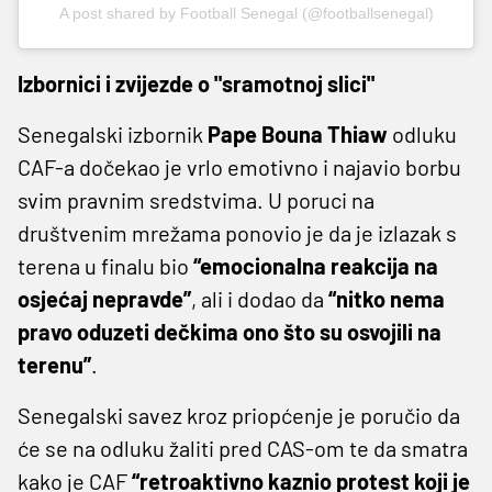
A post shared by Football Senegal (@footballsenegal)
Izbornici i zvijezde o "sramotnoj slici"
Senegalski izbornik
Pape Bouna Thiaw
odluku
CAF-a dočekao je vrlo emotivno i najavio borbu
svim pravnim sredstvima. U poruci na
društvenim mrežama ponovio je da je izlazak s
terena u finalu bio
“emocionalna reakcija na
osjećaj nepravde”
, ali i dodao da
“nitko nema
pravo oduzeti dečkima ono što su osvojili na
terenu”
.
Senegalski savez kroz priopćenje je poručio da
će se na odluku žaliti pred CAS-om te da smatra
kako je CAF
“retroaktivno kaznio protest koji je