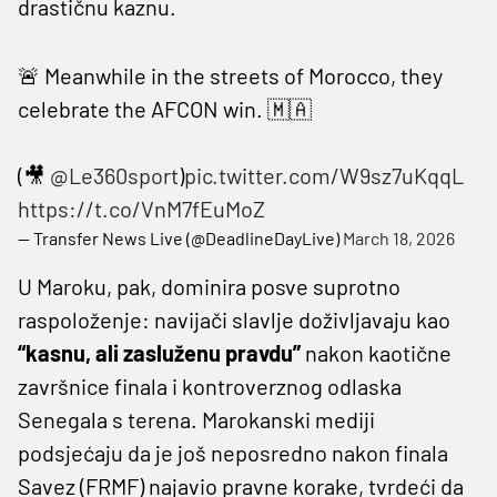
drastičnu kaznu.
🚨 Meanwhile in the streets of Morocco, they
celebrate the AFCON win. 🇲🇦
(🎥
@Le360sport
)
pic.twitter.com/W9sz7uKqqL
https://t.co/VnM7fEuMoZ
— Transfer News Live (@DeadlineDayLive)
March 18, 2026
U Maroku, pak, dominira posve suprotno
raspoloženje: navijači slavlje doživljavaju kao
“kasnu, ali zasluženu pravdu”
nakon kaotične
završnice finala i kontroverznog odlaska
Senegala s terena. Marokanski mediji
podsjećaju da je još neposredno nakon finala
Savez (FRMF) najavio pravne korake, tvrdeći da