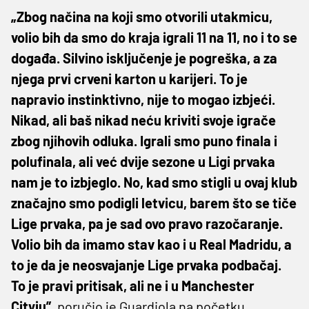
„Zbog načina na koji smo otvorili utakmicu,
volio bih da smo do kraja igrali 11 na 11, no i to se
događa. Silvino isključenje je pogreška, a za
njega prvi crveni karton u karijeri. To je
napravio instinktivno, nije to mogao izbjeći.
Nikad, ali baš nikad neću kriviti svoje igrače
zbog njihovih odluka. Igrali smo puno finala i
polufinala, ali već dvije sezone u Ligi prvaka
nam je to izbjeglo. No, kad smo stigli u ovaj klub
značajno smo podigli letvicu, barem što se tiče
Lige prvaka, pa je sad ovo pravo razočaranje.
Volio bih da imamo stav kao i u Real Madridu, a
to je da je neosvajanje Lige prvaka podbačaj.
To je pravi pritisak, ali ne i u Manchester
Cityju”,
poručio je Guardiola na početku.