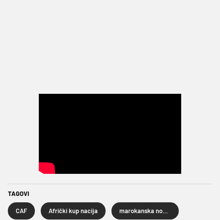
TAGOVI
CAF
Afrički kup nacija
marokanska nogometna reprezentacija