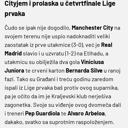
Cityjem i prolaska u četvrtfinale Lige
prvaka
Čudo se ipak nije dogodilo,
Manchester City
na
svojem terenu nije uspio nadoknaditi veliki
zaostatak iz prve utakmice (3-0), već je
Real
Madrid
slavio i u uzvratu (1-2) na Etihadu, a
utakmicu su obilježila dva gola
Viniciusa
Juniora
te crveni karton
Bernarda Silve
u ranoj
fazi. Tako su Građani i treću godinu zaredom
ispali iz Lige prvaka baš protiv ovog suparnika,
pa je očito da im je Kraljevski klub nerješiva
zagonetka. Svoje su viđenje ovog dvomeča dali
i treneri
Pep Guardiola
te
Alvaro Arbeloa
,
dakako, svatko sa suprotnim raspoloženjem.