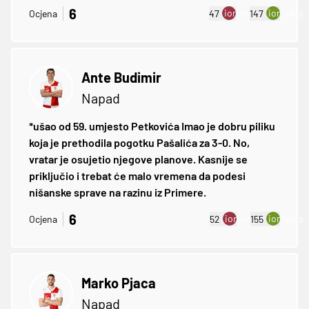
6
ion:minus
ion:plus
Ocjena
47
147
Ante Budimir
Napad
*ušao od 59. umjesto Petkovića Imao je dobru piliku
koja je prethodila pogotku Pašalića za 3-0. No,
vratar je osujetio njegove planove. Kasnije se
priključio i trebat će malo vremena da podesi
nišanske sprave na razinu iz Primere.
6
ion:minus
ion:plus
Ocjena
52
155
Marko Pjaca
Napad