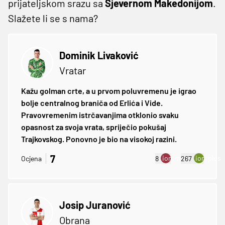
prijateljskom srazu sa
Sjevernom
Makedonijom
.
Slažete li se s nama?
Dominik Livaković
Vratar
Kažu golman crte, a u prvom poluvremenu je igrao
bolje centralnog braniča od Erlića i Vide.
Pravovremenim istrčavanjima otklonio svaku
opasnost za svoja vrata, spriječio pokušaj
Trajkovskog. Ponovno je bio na visokoj razini.
7
ion:minus
ion:plus
Ocjena
8
267
Josip Juranović
Obrana