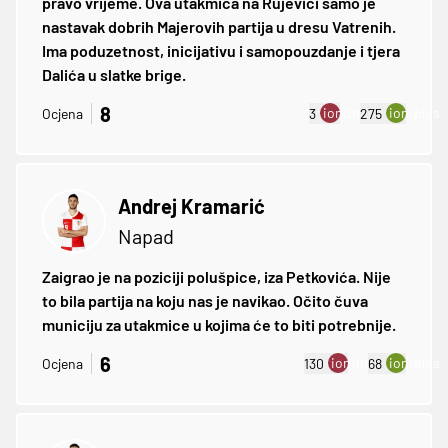
pravo vrijeme. Ova utakmica na Rujevici samo je
nastavak dobrih Majerovih partija u dresu Vatrenih.
Ima poduzetnost, inicijativu i samopouzdanje i tjera
Dalića u slatke brige.
8
ion:minus
ion:plus
Ocjena
3
275
Andrej Kramarić
Napad
Zaigrao je na poziciji polušpice, iza Petkovića. Nije
to bila partija na koju nas je navikao. Očito čuva
municiju za utakmice u kojima će to biti potrebnije.
6
ion:minus
ion:plus
Ocjena
130
68