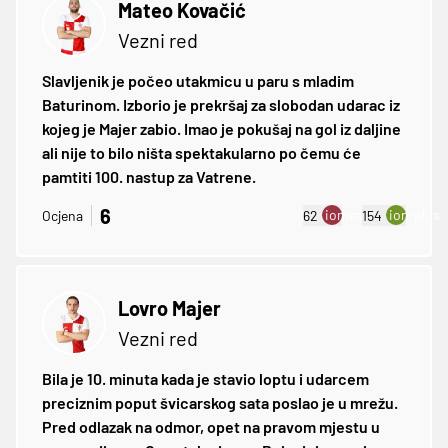
Mateo Kovačić
Vezni red
Slavljenik je počeo utakmicu u paru s mladim
Baturinom. Izborio je prekršaj za slobodan udarac iz
kojeg je Majer zabio. Imao je pokušaj na gol iz daljine
ali nije to bilo ništa spektakularno po čemu će
pamtiti 100. nastup za Vatrene.
6
ion:minus
ion:plus
Ocjena
62
154
Lovro Majer
Vezni red
Bila je 10. minuta kada je stavio loptu i udarcem
preciznim poput švicarskog sata poslao je u mrežu.
Pred odlazak na odmor, opet na pravom mjestu u