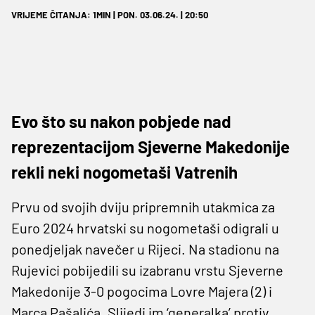
VRIJEME ČITANJA: 1MIN | PON. 03.06.24. | 20:50
Evo što su nakon pobjede nad
reprezentacijom Sjeverne Makedonije
rekli neki nogometaši Vatrenih
Prvu od svojih dviju pripremnih utakmica za
Euro 2024 hrvatski su nogometaši odigrali u
ponedjeljak navečer u Rijeci. Na stadionu na
Rujevici pobijedili su izabranu vrstu Sjeverne
Makedonije 3-0 pogocima Lovre Majera (2) i
Marca Pašalića. Slijedi im ‘generalka’ protiv