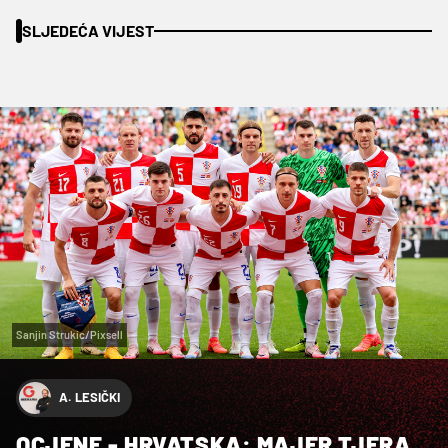
SLJEDEĆA VIJEST
Sanjin Strukic/Pixsell
A. LESIČKI
OCJENE - HRVATSKA: MAJER TJERA