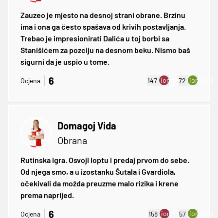
Zauzeo je mjesto na desnoj strani obrane. Brzinu
ima i ona ga često spašava od krivih postavljanja.
Trebao je impresionirati Dalića u toj borbi sa
Stanišićem za pozciju na desnom beku. Nismo baš
sigurni da je uspio u tome.
6
ion:minus
ion:plus
Ocjena
147
72
Domagoj Vida
Obrana
Rutinska igra. Osvoji loptu i predaj prvom do sebe.
Od njega smo, a u izostanku Šutala i Gvardiola,
očekivali da možda preuzme malo rizika i krene
prema naprijed.
6
ion:minus
ion:plus
Ocjena
158
57