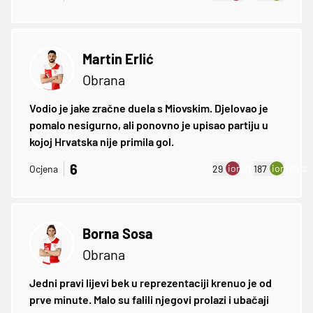
Martin Erlić
Obrana
Vodio je jake zračne duela s Miovskim. Djelovao je
pomalo nesigurno, ali ponovno je upisao partiju u
kojoj Hrvatska nije primila gol.
6
ion:minus
ion:plus
Ocjena
29
187
Borna Sosa
Obrana
Jedni pravi lijevi bek u reprezentaciji krenuo je od
prve minute. Malo su falili njegovi prolazi i ubačaji