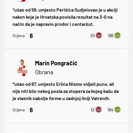
*ušao od 59. umjesto Perišića Sudjelovao je u akciji
nakon koje je Hrvatska povisila rezultat na 3-0 na
način da je napravio prodor i centaršut.
6
ion:minus
ion:plus
Ocjena
25
186
Marin Pongračić
Obrana
*ušao od 67. umjesto Erlića Nismo vidjeli puno, ali
nije niti bilo nekog posla za stopera za kojeg kažu da
je vlasnik nabolje forme u zadnjoj liniji Vatrenih.
6
ion:minus
ion:plus
Ocjena
12
164