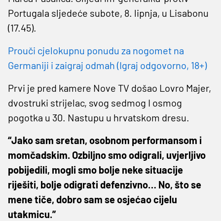
Portugala sljedeće subote, 8. lipnja, u Lisabonu
(17.45).
Prouči cjelokupnu ponudu za nogomet na
Germaniji i zaigraj odmah (Igraj odgovorno, 18+)
Prvi je pred kamere Nove TV došao Lovro Majer,
dvostruki strijelac, svog sedmog I osmog
pogotka u 30. Nastupu u hrvatskom dresu.
“Jako sam sretan, osobnom performansom i
momčadskim. Ozbiljno smo odigrali, uvjerljivo
pobijedili, mogli smo bolje neke situacije
riješiti, bolje odigrati defenzivno… No, što se
mene tiče, dobro sam se osjećao cijelu
utakmicu.”