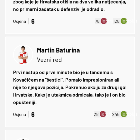
zbog koje je Hrvatska otišla na dva velika natjecanja,
no primarni zadatak u defenzivi je odradio.
6
ion:minus
ion:plus
Ocjena
78
128
Martin Baturina
Vezni red
Prvi nastup od prve minute bio je u tandemu s
Kovačićem na “šestici”. Pomalo impresioniran ali
nije to njegova pozicija. Pokrenuo akciju za drugi gol
Hrvatske. Kako je utakmica odmicala, tako je i on bio
opušteniji.
6
ion:minus
ion:plus
Ocjena
28
245