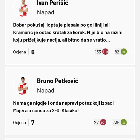
Ivan Perišić
Napad
Dobar pokušaj, lopta je plesala po gol liniji ali
Kramarić je ostao kratak za korak. Nije bio na razini
koju priželjkuje nacija, ali bitno da se vratio…
6
ion:minus
ion:plus
Ocjena
133
82
Bruno Petković
Napad
Nema ga nigdje i onda napravi potez koji izbaci
Majera u šansu za 2-0. Klasika!
7
ion:minus
ion:plus
Ocjena
27
236