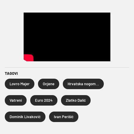
TAGOVI
Lovro Majer
Ocjene
Hrvatska nogometna reprezentacija
Vatreni
Euro 2024
Zlatko Dalić
Dominik Livaković
Ivan Perišić