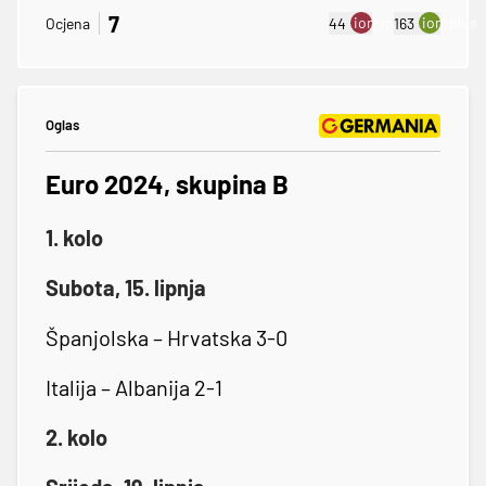
7
ion:minus
ion:plus
Ocjena
44
163
Oglas
Euro 2024, skupina B
1. kolo
Subota, 15. lipnja
Španjolska – Hrvatska 3-0
Italija – Albanija 2-1
2. kolo