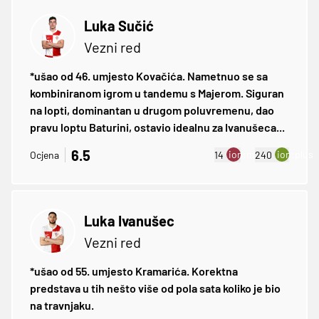
Luka Sučić
Vezni red
*ušao od 46. umjesto Kovačića. Nametnuo se sa
kombiniranom igrom u tandemu s Majerom. Siguran
na lopti, dominantan u drugom poluvremenu, dao
pravu loptu Baturini, ostavio idealnu za Ivanušeca...
6.5
ion:minus
ion:plus
Ocjena
14
240
Luka Ivanušec
Vezni red
*ušao od 55. umjesto Kramarića. Korektna
predstava u tih nešto više od pola sata koliko je bio
na travnjaku.