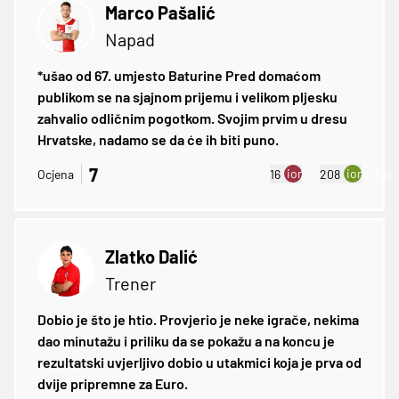
Marco Pašalić
Napad
*ušao od 67. umjesto Baturine Pred domaćom
publikom se na sjajnom prijemu i velikom pljesku
zahvalio odličnim pogotkom. Svojim prvim u dresu
Hrvatske, nadamo se da će ih biti puno.
7
ion:minus
ion:plus
Ocjena
16
208
Zlatko Dalić
Trener
Dobio je što je htio. Provjerio je neke igrače, nekima
dao minutažu i priliku da se pokažu a na koncu je
rezultatski uvjerljivo dobio u utakmici koja je prva od
dvije pripremne za Euro.