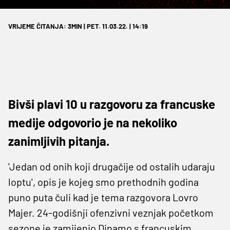
VRIJEME ČITANJA: 3MIN | PET. 11.03.22. | 14:19
Bivši plavi 10 u razgovoru za francuske
medije odgovorio je na nekoliko
zanimljivih pitanja.
'Jedan od onih koji drugačije od ostalih udaraju
loptu', opis je kojeg smo prethodnih godina
puno puta čuli kad je tema razgovora Lovro
Majer. 24-godišnji ofenzivni veznjak početkom
sezone je zamijenio Dinamo s francuskim