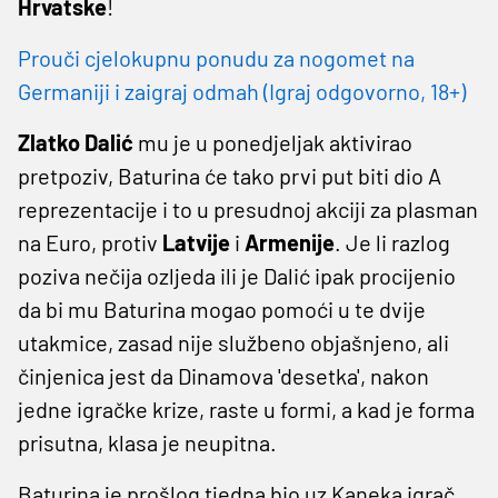
Hrvatske
!
Prouči cjelokupnu ponudu za nogomet na
Germaniji i zaigraj odmah (Igraj odgovorno, 18+)
Zlatko Dalić
mu je u ponedjeljak aktivirao
pretpoziv, Baturina će tako prvi put biti dio A
reprezentacije i to u presudnoj akciji za plasman
na Euro, protiv
Latvije
i
Armenije
. Je li razlog
poziva nečija ozljeda ili je Dalić ipak procijenio
da bi mu Baturina mogao pomoći u te dvije
utakmice, zasad nije službeno objašnjeno, ali
činjenica jest da Dinamova 'desetka', nakon
jedne igračke krize, raste u formi, a kad je forma
prisutna, klasa je neupitna.
Baturina je prošlog tjedna bio uz Kaneka igrač