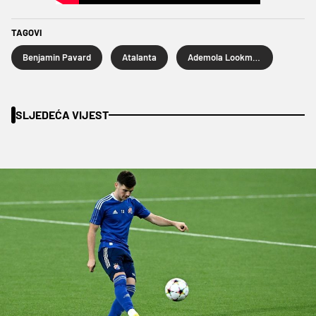
TAGOVI
Benjamin Pavard
Atalanta
Ademola Lookman
SLJEDEĆA VIJEST