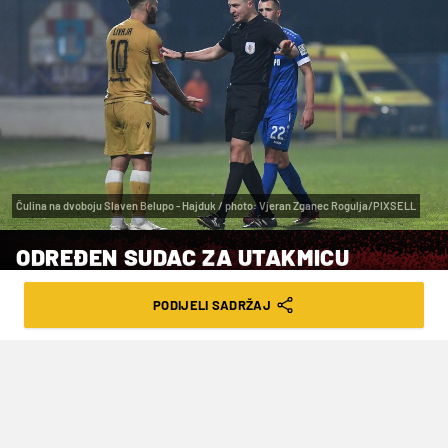
Čulina na dvoboju Slaven Belupo - Hajduk / photo: Vjeran Zganec Rogulja/PIXSELL
ODREĐEN SUDAC ZA UTAKMICU
OSIJEKA I HAJDUKA
PODIJELI SADRŽAJ
VRIJEME ČITANJA: 1MIN | PON. 06.11.23. | 13:53