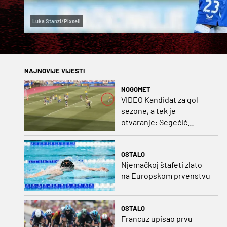
Luka Stanzl/Pixsell
NAJNOVIJE VIJESTI
NOGOMET
VIDEO Kandidat za gol
sezone, a tek je
otvaranje: Segečić
bombom probio West
Ham!
OSTALO
Njemačkoj štafeti zlato
na Europskom prvenstvu
OSTALO
Francuz upisao prvu