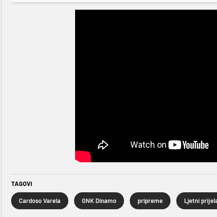
TAGOVI
Cardoso Varela
GNK Dinamo
pripreme