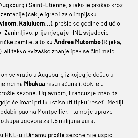
ugsburg i Saint-Étienne, a iako je prošao kroz
ntacije (čak je igrao i za olimpijsku
uvinom, Kaluluom
...), prošle se godine odlučio
. Zanimljivo, prije njega je HNL svjedočio
ičke zemlje, a to su
Andrea Mutombo
(Rijeka,
1), ali takvo kvizaško znanje ipak se čini malo
 on se vratio u Augsburg iz kojeg je došao u
Nijemci na
Mbukua
nisu računali, dok je u
 prošle sezone. Uglavnom, Francuz je znao da
e će imati priliku stisnuti tipku 'reset'. Mediji
e odabir pao na Montpellier. I tamo je upravo
tkupa ugovora za 1.8 milijuna eura.
e u HNL-u i Dinamu prošle sezone nije uspio