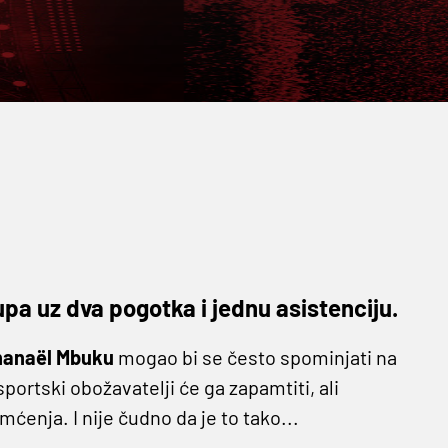
pa uz dva pogotka i jednu asistenciju.
hanaël Mbuku
mogao bi se često spominjati na
ortski obožavatelji će ga zapamtiti, ali
ćenja. I nije čudno da je to tako...