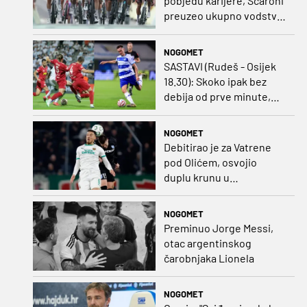
pobjedu karijere, Scaroni
preuzeo ukupno vodstvo
u Poljskoj
NOGOMET
SASTAVI (Rudeš - Osijek
18.30): Skoko ipak bez
debija od prve minute,
gosti promijenili
napadača u odnosu na
NOGOMET
prvo kolo
Debitirao je za Vatrene
pod Olićem, osvojio
duplu krunu u
Rumunjskoj pa preselio
na Cipar
NOGOMET
Preminuo Jorge Messi,
otac argentinskog
čarobnjaka Lionela
NOGOMET