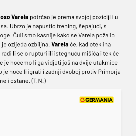
oso Varela
potrčao je prema svojoj poziciji i u
a. Ubrzo je napustio trening, šepajući, s
oge. Čuli smo kasnije kako se Varela požalio
o je ozljeda ozbiljna.
Varela
će, kad oteklina
adi li se o rupturi ili istegnuću mišića i tek će
je je hoćemo li ga vidjeti još na dvije utakmice
 je hoće li igrati i zadnji dvoboj protiv Primorja
e i ostane. (T.N.)