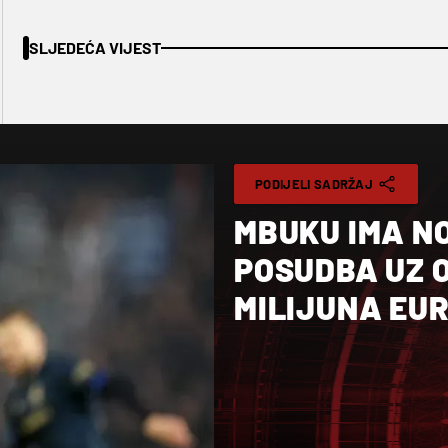
SLJEDEĆA VIJEST
PODIJELI SADRŽAJ
MBUKU IMA N
POSUDBA UZ O
MILIJUNA EU