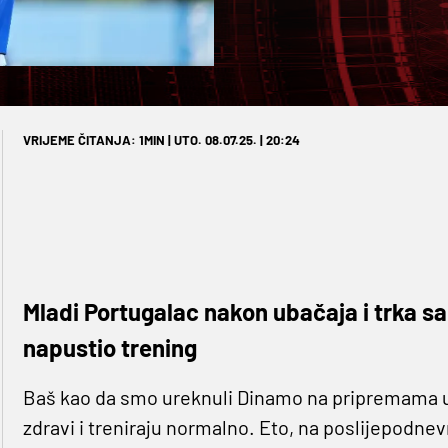
VRIJEME ČITANJA: 1MIN | UTO. 08.07.25. | 20:24
Mladi Portugalac nakon ubačaja i trka sa
napustio trening
Baš kao da smo ureknuli Dinamo na pripremama u S
zdravi i treniraju normalno. Eto, na poslijepodnev