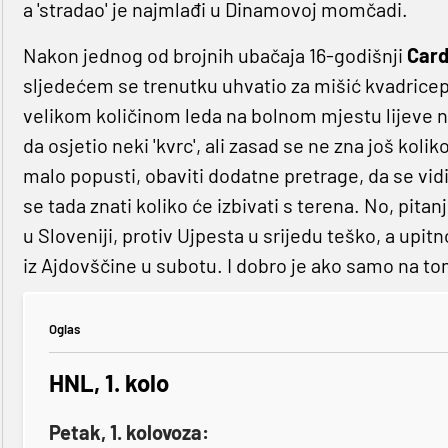
a 'stradao' je najmlađi u Dinamovoj momčadi.
Nakon jednog od brojnih ubačaja 16-godišnji
Card
sljedećem se trenutku uhvatio za mišić kvadriceps
velikom količinom leda na bolnom mjestu lijeve n
da osjetio neki 'kvrc', ali zasad se ne zna još kolik
malo popusti, obaviti dodatne pretrage, da se vidi r
se tada znati koliko će izbivati s terena. No, pitan
u Sloveniji, protiv Ujpesta u srijedu teško, a upitno
iz Ajdovščine u subotu. I dobro je ako samo na tom
Oglas
HNL, 1. kolo
Petak, 1. kolovoza: