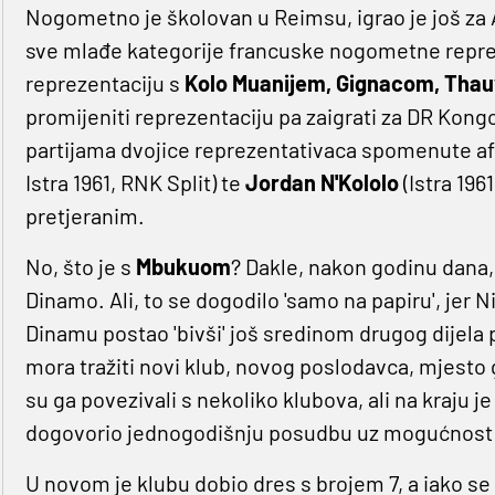
Nogometno je školovan u Reimsu, igrao je još za A
sve mlađe kategorije francuske nogometne repreze
reprezentaciju s
Kolo Muanijem, Gignacom, Tha
promijeniti reprezentaciju pa zaigrati za DR Kongo
partijama dvojice reprezentativaca spomenute afr
Istra 1961, RNK Split) te
Jordan N'Kololo
(Istra 196
pretjeranim.
No, što je s
Mbukuom
? Dakle, nakon godinu dana,
Dinamo. Ali, to se dogodilo 'samo na papiru', jer 
Dinamu postao 'bivši' još sredinom drugog dijela
mora tražiti novi klub, novog poslodavca, mjesto gdj
su ga povezivali s nekoliko klubova, ali na kraju j
dogovorio jednogodišnju posudbu uz mogućnost o
U novom je klubu dobio dres s brojem 7, a iako s