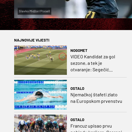
Slavko Midžor/Pixsell
NAJNOVIJE VIJESTI
NOGOMET
VIDEO Kandidat za gol
sezone, a tek je
otvaranje: Segečić
bombom probio West
Ham!
OSTALO
Njemačkoj štafeti zlato
na Europskom prvenstvu
OSTALO
Francuz upisao prvu