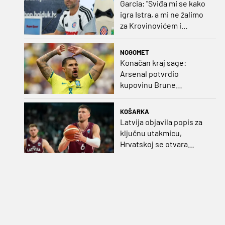
Garcia: "Sviđa mi se kako
igra Istra, a mi ne žalimo
za Krovinovićem i
Guillamonom. Selahi?
Nismo u kontaktu"
NOGOMET
Konačan kraj sage:
Arsenal potvrdio
kupovinu Brune
Guimaraesa
KOŠARKA
Latvija objavila popis za
ključnu utakmicu,
Hrvatskoj se otvara
velika prilika