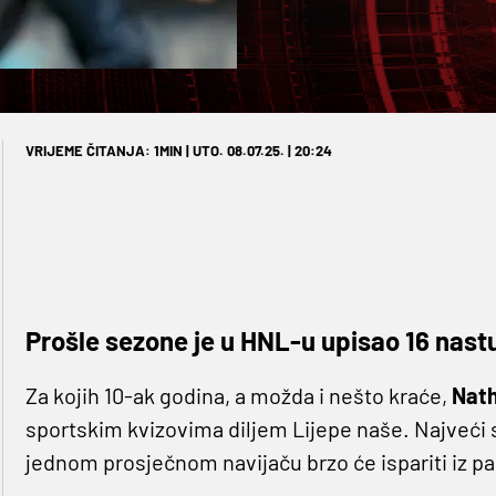
VRIJEME ČITANJA: 1MIN | UTO. 08.07.25. | 20:24
Prošle sezone je u HNL-u upisao 16 nastu
Za kojih 10-ak godina, a možda i nešto kraće,
Nat
sportskim kvizovima diljem Lijepe naše. Najveći sp
jednom prosječnom navijaču brzo će ispariti iz pam