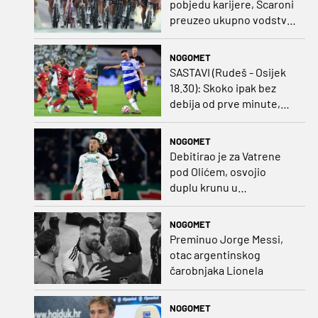
pobjedu karijere, Scaroni
preuzeo ukupno vodstvo
u Poljskoj
NOGOMET
SASTAVI (Rudeš - Osijek
18.30): Skoko ipak bez
debija od prve minute,
gosti promijenili
napadača u odnosu na
NOGOMET
prvo kolo
Debitirao je za Vatrene
pod Olićem, osvojio
duplu krunu u
Rumunjskoj pa preselio
na Cipar
NOGOMET
Preminuo Jorge Messi,
otac argentinskog
čarobnjaka Lionela
NOGOMET