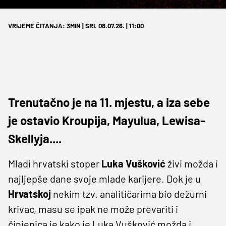
VRIJEME ČITANJA: 3MIN | SRI. 08.07.26. | 11:00
Trenutačno je na 11. mjestu, a iza sebe
je ostavio Kroupija, Mayulua, Lewisa-
Skellyja....
Mladi hrvatski stoper
Luka Vušković
živi možda i
najljepše dane svoje mlade karijere. Dok je u
Hrvatskoj
nekim tzv. analitičarima bio dežurni
krivac, masu se ipak ne može prevariti i
činjenica je kako je Luka Vušković možda i