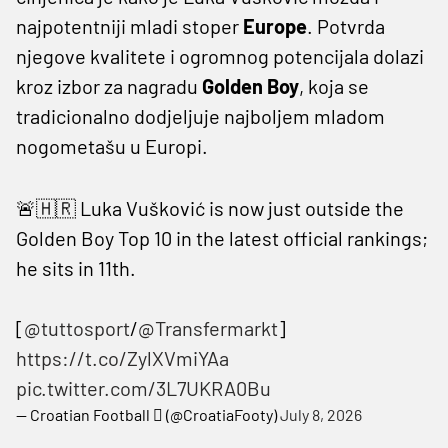
najpotentniji mladi stoper
Europe
. Potvrda
njegove kvalitete i ogromnog potencijala dolazi
kroz izbor za nagradu
Golden Boy
, koja se
tradicionalno dodjeljuje najboljem mladom
nogometašu u Europi.
🚨🇭🇷 Luka Vušković is now just outside the
Golden Boy Top 10 in the latest official rankings;
he sits in 11th.
[
@tuttosport
/
@Transfermarkt
]
https://t.co/ZylXVmiYAa
pic.twitter.com/3L7UKRA0Bu
— Croatian Football  (@CroatiaFooty)
July 8, 2026