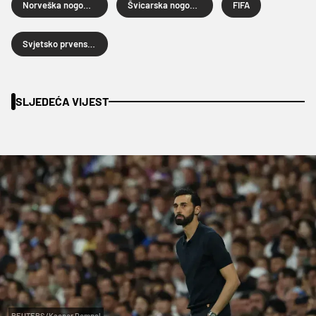
Norveška nogometna reprezentacija
Švicarska nogometna reprezentacija
FIFA
Svjetsko prvenstvo u nogometu
SLJEDEĆA VIJEST
REUTERS/Kacper Pempel