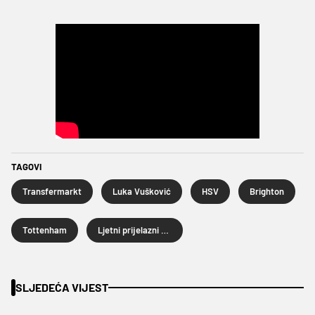
TAGOVI
Transfermarkt
Luka Vušković
HSV
Brighton
Tottenham
Ljetni prijelazni rok 2026.
SLJEDEĆA VIJEST