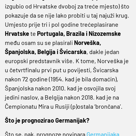
izgubio od Hrvatske dvoboj za treće mjesto) što
pokazuje da se nije lako probiti u taj najuži krug.
Umjesto prije tri i pol godine trećeplasirane
Hrvatske
te
Portugala, Brazila i Nizozemske
među osam su se plasirali
Norveška,
Španjolska, Belgija i Švicarska
, dakle jedan
europski predstavnik više. K tome, Norveška je
u četvrtfinalu prvi put u povijesti, Švicarska
nakon 72 godine (1954. kad je bila domaćin),
Španjolska nakon 2010. kad je osvojila svoj
jedini naslov, a Belgija nakon 2018. kad je na
Čempionatu Mira u Rusiji (p)ostala ‘brončana’.
Što je prognozirao Germanijak?
Što se, pak, prognoze novinara
Germanijaka