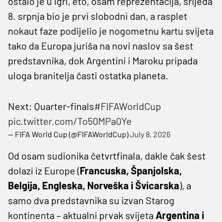
ostalo je u igri, eto, osam reprezentacija, srijeda
8. srpnja bio je prvi slobodni dan, a rasplet
nokaut faze podijelio je nogometnu kartu svijeta
tako da Europa juriša na novi naslov sa šest
predstavnika, dok Argentini i Maroku pripada
uloga branitelja časti ostatka planeta.
Next: Quarter-finals
#FIFAWorldCup
pic.twitter.com/To50MPa0Ye
— FIFA World Cup (@FIFAWorldCup)
July 8, 2026
Od osam sudionika četvrtfinala, dakle čak šest
dolazi iz Europe (
Francuska, Španjolska,
Belgija, Engleska, Norveška i Švicarska
), a
samo dva predstavnika su izvan Starog
kontinenta – aktualni prvak svijeta
Argentina i