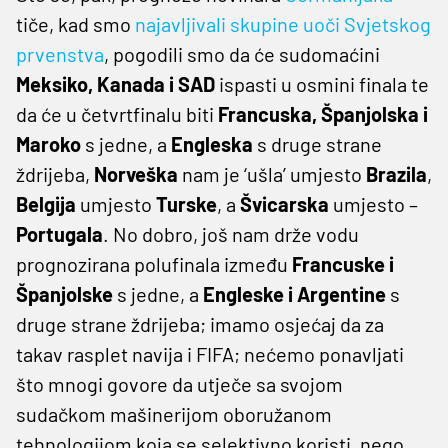
tiče, kad smo
najavljivali skupine uoči Svjetskog
prvenstva
, pogodili smo da će sudomaćini
Meksiko, Kanada i SAD
ispasti u osmini finala te
da će u četvrtfinalu biti
Francuska, Španjolska i
Maroko
s jedne, a
Engleska
s druge strane
ždrijeba,
Norveška
nam je ‘ušla’ umjesto
Brazila
,
Belgija
umjesto
Turske
, a
Švicarska
umjesto –
Portugala
. No dobro, još nam drže vodu
prognozirana polufinala između
Francuske i
Španjolske
s jedne, a
Engleske i Argentine
s
druge strane ždrijeba; imamo osjećaj da za
takav rasplet navija i FIFA; nećemo ponavljati
što mnogi govore da utječe sa svojom
sudačkom mašinerijom oboružanom
tehnologijom koja se selektivno koristi, nego