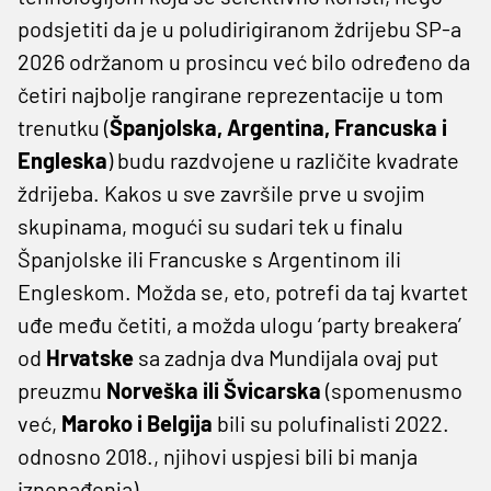
podsjetiti da je u poludirigiranom ždrijebu SP-a
2026 održanom u prosincu već bilo određeno da
četiri najbolje rangirane reprezentacije u tom
trenutku (
Španjolska, Argentina, Francuska i
Engleska
) budu razdvojene u različite kvadrate
ždrijeba. Kakos u sve završile prve u svojim
skupinama, mogući su sudari tek u finalu
Španjolske ili Francuske s Argentinom ili
Engleskom. Možda se, eto, potrefi da taj kvartet
uđe među četiti, a možda ulogu ‘party breakera’
od
Hrvatske
sa zadnja dva Mundijala ovaj put
preuzmu
Norveška ili Švicarska
(spomenusmo
već,
Maroko i Belgija
bili su polufinalisti 2022.
odnosno 2018., njihovi uspjesi bili bi manja
iznenađenja).