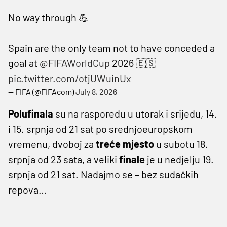
No way through 💪
Spain are the only team not to have conceded a
goal at
@FIFAWorldCup
2026 🇪🇸
pic.twitter.com/otjUWuinUx
— FIFA (@FIFAcom)
July 8, 2026
Polufinala
su na rasporedu u utorak i srijedu, 14.
i 15. srpnja od 21 sat po srednjoeuropskom
vremenu, dvoboj za
treće mjesto
u subotu 18.
srpnja od 23 sata, a veliki
finale
je u nedjelju 19.
srpnja od 21 sat. Nadajmo se – bez sudačkih
repova…