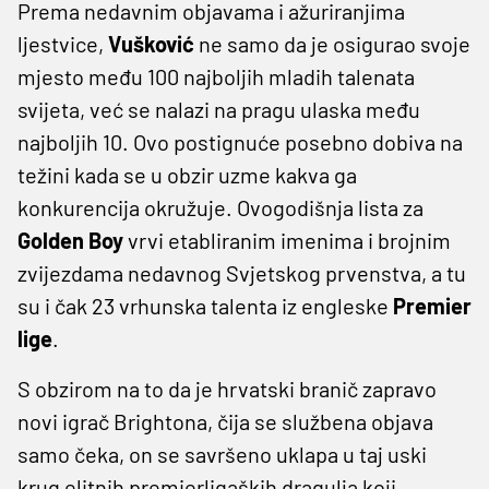
Prema nedavnim objavama i ažuriranjima
ljestvice,
Vušković
ne samo da je osigurao svoje
mjesto među 100 najboljih mladih talenata
svijeta, već se nalazi na pragu ulaska među
najboljih 10. Ovo postignuće posebno dobiva na
težini kada se u obzir uzme kakva ga
konkurencija okružuje. Ovogodišnja lista za
Golden Boy
vrvi etabliranim imenima i brojnim
zvijezdama nedavnog Svjetskog prvenstva, a tu
su i čak 23 vrhunska talenta iz engleske
Premier
lige
.
S obzirom na to da je hrvatski branič zapravo
novi igrač Brightona, čija se službena objava
samo čeka, on se savršeno uklapa u taj uski
krug elitnih premierligaških dragulja koji