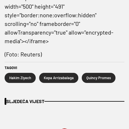
width="500" height="491"
style="border:none;overflow:hidden"
scrolling="no" frameborder="0"
allowTransparency="true" allow="encrypted-
media"></iframe>
(Foto: Reuters)
TAGOVI
Hakim Ziyech
Kepa Arrizabalaga
Quincy Promes
SLJEDEĆA VIJEST