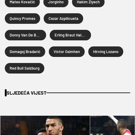
Mateo Kovačić
Jorginho
Hakim Ziyech
Quincy Promes
Cezar Azpilicueta
Donny Van De Beek
Erling Braut Haland
Domagoj Bradarić
Victor Osimhen
Hirving Lozano
Red Bull Salzburg
SLJEDEĆA VIJEST