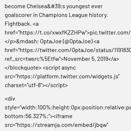
become Chelsea&#39;s youngest ever
goalscorer in Champions League history.
Fightback. <a
href="https://t.co/xwxfKZZHPw">pic.twitter.co
</p>&mdash; OptaJoe (@OptaJoe) <a
href="https://twitter.com/OptaJoe/status/119183
ref_src=twsrc%5Etfw">November 5, 2019</a>
</blockquote> <script async
src="https://platform.twitter.com/widgets.js"
charset="utf-8"></script>
<div
style="width:100%;height:0px;position:relative;p
bottom:56.327%;"><iframe
src="https://streamja.com/embed/jbqw"