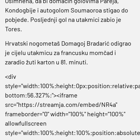
Osimhena, da bi domaćin golovima Pareja,
Kondogbije i autogolom Soumaoroa stigao do
pobjede. Posljednji gol na utakmici zabio je
Tores.
Hrvatski nogometaš Domagoj Bradarić odigrao
je cijelu utakmicu za francusku momčad i
zaradio žuti karton u 81. minuti.
<div
style="width:100%;height:0px;position:relative;p
bottom:56.327%;"><iframe
src="https://streamja.com/embed/NR4a"
frameborder="0" width="100%" height="100%"
allowfullscreen
style="width:100%;height:100%;position:absolute