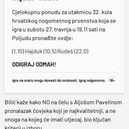
Cjelokupnu ponudu za utakmicu 32. kola
hrvatskog nogometnog prvenstva koja se
igra u subotu 27. travnja u 19.11 sati na
Poljudu pronađite ovdje:
(1.10) Hajduk (10.5) Rudeš (22.0)
ODIGRAJ ODMAH!
Igre na sreću mogu dovesti do ovisnosti. Igraj odgovorno.
Bilić kaže kako NO na čelu s Aljošom Pavelinom
pronalazak čovjeka koji je najkvalitetniji, a ne
onoga na kojeg će imati utjecaj, bio ključan
kriterij u izboru.