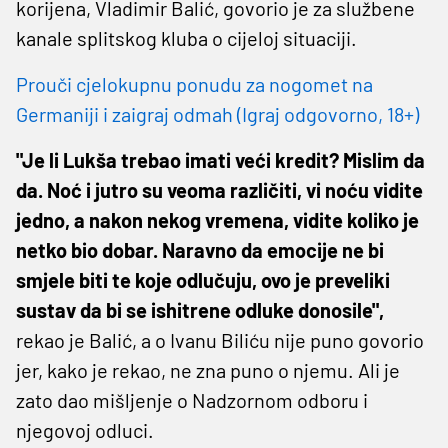
korijena, Vladimir Balić, govorio je za službene
kanale splitskog kluba o cijeloj situaciji.
Prouči cjelokupnu ponudu za nogomet na
Germaniji i zaigraj odmah (Igraj odgovorno, 18+)
"Je li Lukša trebao imati veći kredit? Mislim da
da. Noć i jutro su veoma različiti, vi noću vidite
jedno, a nakon nekog vremena, vidite koliko je
netko bio dobar. Naravno da emocije ne bi
smjele biti te koje odlučuju, ovo je preveliki
sustav da bi se ishitrene odluke donosile",
rekao je Balić, a o Ivanu Biliću nije puno govorio
jer, kako je rekao, ne zna puno o njemu. Ali je
zato dao mišljenje o Nadzornom odboru i
njegovoj odluci.