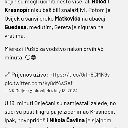
kojih su mogli učiniti nešto više, ali
Holod i
Krasnopir
nisu baš bili snalažljivi. Potom je
Osijek u šansi preko
Matkovića
na ubačaj
Guedesa
, međutim, Gereta je siguran na
vratima.
Mierez i Pušić za vodstvo nakon prvih 45
minuta. ⚪️🔵
🔗 Prijenos uživo:
https://t.co/6rln8CMK9v
pic.twitter.com/ky8df4sSef
— NK Osijek (@nkosijek)
July 13, 2024
U 19. minuti Osječani su namještali zaleđe, no
suci su pustili igru pa je zicer imao Krasnopir.
Ipak, novopridošli
Nikola Čavlina
je sjajnom