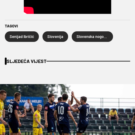
TAGOVI
Senijad Ibričić
Slovenija
Slovenska nogometna liga
SLJEDEĆA VIJEST