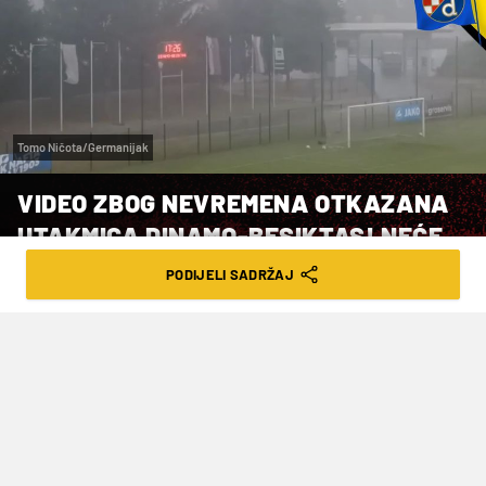
Tomo Ničota/Germanijak
VIDEO ZBOG NEVREMENA OTKAZANA
UTAKMICA DINAMO-BESIKTAS! NEĆE
SE UOPĆE IGRATI
PODIJELI SADRŽAJ
VRIJEME ČITANJA: 2MIN | SUB. 13.07.24. | 17:42