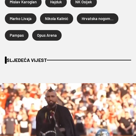
Mislav Karoglan
Hajduk
NK Osijek
Marko Livaja
Nikola Kalinić
Hrvatska nogometna liga
Pampas
Opus Arena
SLJEDEĆA VIJEST