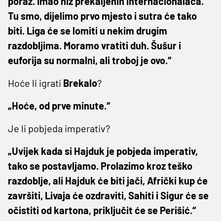
poraz. Imao niz prekaljenih internacionalaca.
Tu smo, dijelimo prvo mjesto i sutra će tako
biti. Liga će se lomiti u nekim drugim
razdobljima. Moramo vratiti duh. Šušur i
euforija su normalni, ali troboj je ovo.“
Hoće li igrati
Brekalo
?
„Hoće, od prve minute.“
Je li pobjeda imperativ?
„Uvijek kada si Hajduk je pobjeda imperativ,
tako se postavljamo. Prolazimo kroz teško
razdoblje, ali Hajduk će biti jači, Afrički kup će
završiti, Livaja će ozdraviti, Sahiti i Sigur će se
očistiti od kartona, priključit će se Perišić.“