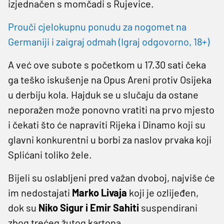
izjednačen s momčadi s Rujevice.
Prouči cjelokupnu ponudu za nogomet na
Germaniji i zaigraj odmah (Igraj odgovorno, 18+)
A već ove subote s početkom u 17.30 sati čeka
ga teško iskušenje na Opus Areni protiv Osijeka
u derbiju kola. Hajduk se u slučaju da ostane
neporažen može ponovno vratiti na prvo mjesto
i čekati što će napraviti Rijeka i Dinamo koji su
glavni konkurentni u borbi za naslov prvaka koji
Splićani toliko žele.
Bijeli su oslabljeni pred važan dvoboj, najviše će
im nedostajati
Marko Livaja
koji je ozlijeđen,
dok su
Niko Sigur
i Emir Sahiti
suspendirani
zbog trećeg žutog kartona.