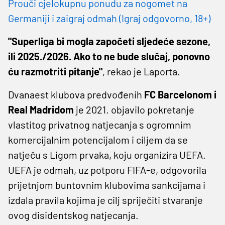
Prouči cjelokupnu ponudu za nogomet na
Germaniji i zaigraj odmah (Igraj odgovorno, 18+)
"Superliga bi mogla započeti sljedeće sezone,
ili 2025./2026. Ako to ne bude slučaj, ponovno
ću razmotriti pitanje"
, rekao je Laporta.
Dvanaest klubova predvođenih
FC Barcelonom i
Real Madridom
je 2021. objavilo pokretanje
vlastitog privatnog natjecanja s ogromnim
komercijalnim potencijalom i ciljem da se
natječu s Ligom prvaka, koju organizira UEFA.
UEFA je odmah, uz potporu FIFA-e, odgovorila
prijetnjom buntovnim klubovima sankcijama i
izdala pravila kojima je cilj spriječiti stvaranje
ovog disidentskog natjecanja.