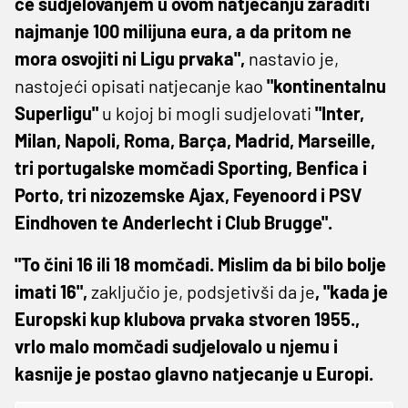
će sudjelovanjem u ovom natjecanju zaraditi
najmanje 100 milijuna eura, a da pritom ne
mora osvojiti ni Ligu prvaka",
nastavio je,
nastojeći opisati natjecanje kao
"kontinentalnu
Superligu"
u kojoj bi mogli sudjelovati
"Inter,
Milan, Napoli, Roma, Barça, Madrid, Marseille,
tri portugalske momčadi Sporting, Benfica i
Porto, tri nizozemske Ajax, Feyenoord i PSV
Eindhoven te Anderlecht i Club Brugge".
"To čini 16 ili 18 momčadi. Mislim da bi bilo bolje
imati 16",
zaključio je, podsjetivši da je
, "kada je
Europski kup klubova prvaka stvoren 1955.,
vrlo malo momčadi sudjelovalo u njemu i
kasnije je postao glavno natjecanje u Europi.