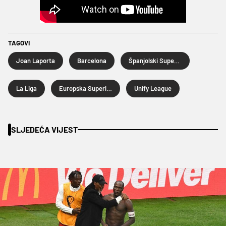
TAGOVI
Joan Laporta
Barcelona
Španjolski Superkup
La Liga
Europska Superliga
Unify League
SLJEDEĆA VIJEST