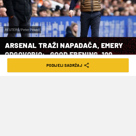
REUTERS/Peter Powell
ARSENAL TRAŽI NAPADAČA, EMERY
ODGOVORIO: „GOOD EBENING, 100
MILLION PLEASE“
PODIJELI SADRŽAJ
VRIJEME ČITANJA: 3MIN | UTO. 14.01.25. | 13:02
Nema popusta za bivši klub.