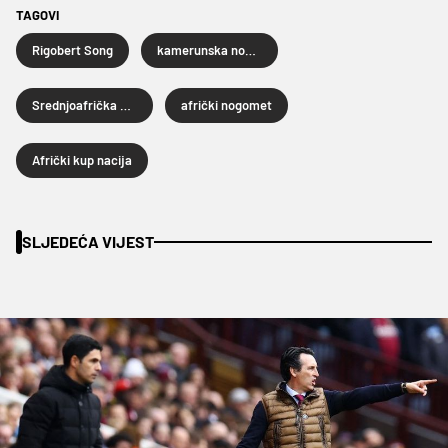
TAGOVI
Rigobert Song
kamerunska nogometna reprezenatcija
Srednjoafrička Republika
afrički nogomet
Afrički kup nacija
SLJEDEĆA VIJEST