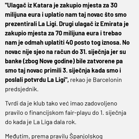
"Ulagač iz Katara je zakupio mjesta za 30
milijuna eura i uplatio nam taj novac što smo
prezentirali La Ligi. Drugi ulagač iz Emirata je
zakupio mjesta za 70 milijuna eura i trebao
nam je odmah uplatiti 40 posto tog iznosa. No
novac nije sjeo na račun do 31. siječnja jer su
banke (zbog Nove godine) bile zatvorene pa
smo taj novac primili 3. siječnja kada smo i
poslali potvrdu La Ligi",
rekao je Barcelonin
predsjednik.
Tvrdi da je klub tako već imao zadovoljeno
pravilo o financijskom fair-playu do 1. siječnja
do kada je La Liga dala rok.
Međutim, prema pravilu Španjolskog