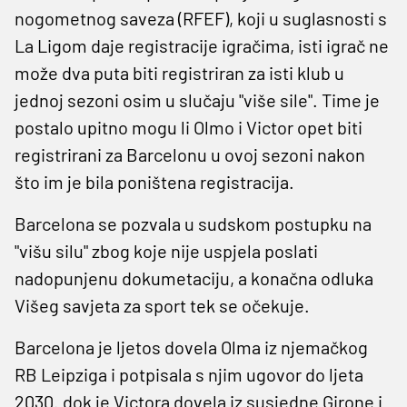
nogometnog saveza (RFEF), koji u suglasnosti s
La Ligom daje registracije igračima, isti igrač ne
može dva puta biti registriran za isti klub u
jednoj sezoni osim u slučaju "više sile". Time je
postalo upitno mogu li Olmo i Victor opet biti
registrirani za Barcelonu u ovoj sezoni nakon
što im je bila poništena registracija.
Barcelona se pozvala u sudskom postupku na
"višu silu" zbog koje nije uspjela poslati
nadopunjenu dokumetaciju, a konačna odluka
Višeg savjeta za sport tek se očekuje.
Barcelona je ljetos dovela Olma iz njemačkog
RB Leipziga i potpisala s njim ugovor do ljeta
2030. dok je Victora dovela iz susjedne Girone i