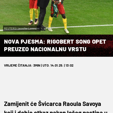
REUTERS/Jennifer Lorenzini
NOVA PJESMA: RIGOBERT SONG OPET
PREUZEO NACIONALNU VRSTU
VRIJEME ČITANJA: 3MIN | UTO. 14.01.25. | 13:02
Zamijenit će Švicarca Raoula Savoya
koji j dobio otkaz nakon lošeg nastipa u