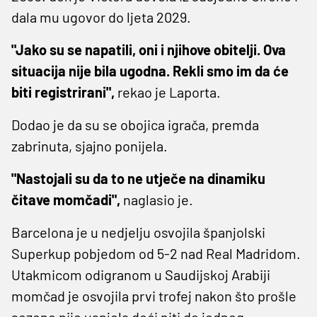
dala mu ugovor do ljeta 2029.
"Jako su se napatili, oni i njihove obitelji. Ova
situacija nije bila ugodna. Rekli smo im da će
biti registrirani",
rekao je Laporta.
Dodao je da su se obojica igrača, premda
zabrinuta, sjajno ponijela.
"Nastojali su da to ne utječe na dinamiku
čitave momčadi",
naglasio je.
Barcelona je u nedjelju osvojila španjolski
Superkup pobjedom od 5-2 nad Real Madridom.
Utakmicom odigranom u Saudijskoj Arabiji
momčad je osvojila prvi trofej nakon što prošle
sezone nije uspjela doći niti do jednog.