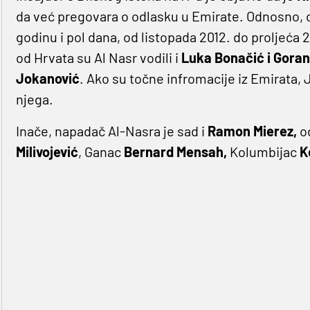
da već pregovara o odlasku u Emirate. Odnosno, o 
godinu i pol dana, od listopada 2012. do proljeća 2
od Hrvata su Al Nasr vodili i
Luka Bonačić i Gora
Jokanović
. Ako su točne infromacije iz Emirata, 
njega.
Inače, napadač Al-Nasra je sad i
Ramon Mierez,
od
Milivojević
, Ganac
Bernard Mensah,
Kolumbijac
K