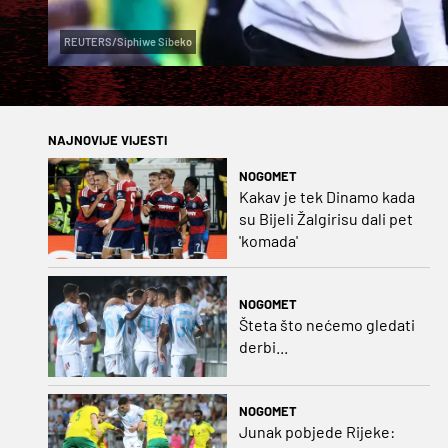
REUTERS/Siphiwe Sibeko
NAJNOVIJE VIJESTI
NOGOMET
Kakav je tek Dinamo kada
su Bijeli Žalgirisu dali pet
'komada'
NOGOMET
Šteta što nećemo gledati
derbi...
NOGOMET
Junak pobjede Rijeke: