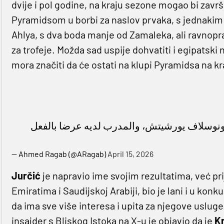
dvije i pol godine, na kraju sezone mogao bi završ
Pyramidsom u borbi za naslov prvaka, s jednakim
Ahlya, s dva boda manje od Zamaleka, ali ravnopr
za trofeje. Možda sad uspije dohvatiti i egipatski n
mora značiti da će ostati na klupi Pyramidsa na k
كرونوسلاف يورشيتش، والمدرب لديه عرضا بالفعل
— Ahmed Ragab (@ARagab)
April 15, 2026
Jurčić
je napravio ime svojim rezultatima, već pri
Emiratima i Saudijskoj Arabiji, bio je lani i u kon
da ima sve više interesa i upita za njegove usluge
insajder s Bliskog Istoka na X-u je objavio da je
Kr