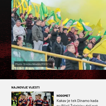
Photo: Srećko Niketić/PIXSELL
NAJNOVIJE VIJESTI
NOGOMET
Kakav je tek Dinamo kada
su Bijeli Žalgirisu dali pet