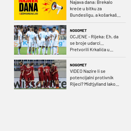
Najava dana: Brekalo
kreće u bitku za
Bundesligu, a košarkaški
kadeti po A diviziju
NOGOMET
OCJENE - Rijeka: Eh, da
se broje udarci...
Pretvorili Krkalića u
junaka, a izlet na uzvrat u
ozbiljan posao!
NOGOMET
VIDEO Nazire li se
potencijalni protivnik
Rijeci? Midtjylland lako
protiv Iraca za slavlje u
prvoj utakmici