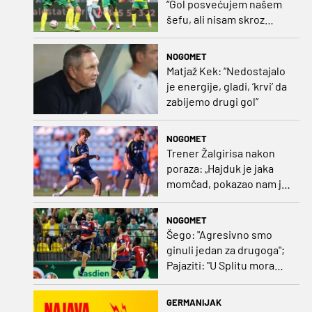
“Gol posvećujem našem
šefu, ali nisam skroz
zadovoljan, trebali smo
pobijediti s dva, tri gola
NOGOMET
razlike”
Matjaž Kek: “Nedostajalo
je energije, gladi, ‘krvi’ da
zabijemo drugi gol”
NOGOMET
Trener Žalgirisa nakon
poraza: „Hajduk je jaka
momčad, pokazao nam je
kako se igra nogomet”
NOGOMET
Šego: "Agresivno smo
ginuli jedan za drugoga";
Pajaziti: "U Splitu moramo
dovršiti posao"
GERMANIJAK