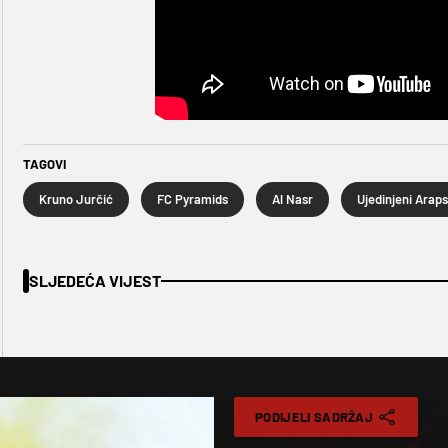
TAGOVI
Kruno Jurčić
FC Pyramids
Al Nasr
SLJEDEĆA VIJEST
PODIJELI SADRŽAJ