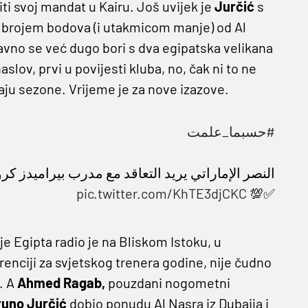
iti svoj mandat u Kairu. Još uvijek je
Jurčić
s
 brojem bodova (i utakmicom manje) od Al
avno se već dugo bori s dva egipatska velikana
aslov, prvi u povijesti kluba, no, čak ni to ne
raju sezone. Vrijeme je za nove izazove.
#حسبما_علمت
النصر الإماراتي يريد التعاقد مع مدرب بيراميدز 
pic.twitter.com/KhTE3djCKC
✅💯
je Egipta radio je na Bliskom Istoku, u
kurenciji za svjetskog trenera godine, nije čudno
. A
Ahmed Ragab,
pouzdani nogometni
uno Jurčić
dobio ponudu Al Nasra iz Dubaija i