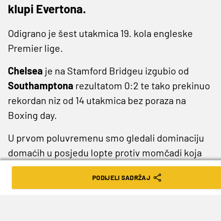
klupi Evertona.
Odigrano je šest utakmica 19. kola engleske
Premier lige.
Chelsea
je na Stamford Bridgeu izgubio od
Southamptona
rezultatom 0:2 te tako prekinuo
rekordan niz od 14 utakmica bez poraza na
Boxing day.
U prvom poluvremenu smo gledali dominaciju
domaćih u posjedu lopte protiv momčadi koja
se odlučila na brze protunapade, no nismo
PODIJELI SADRŽAJ
vidjeli previše velikih prilika. Prvu ozbiljnu
situaciju smo vidjeli tek u 31. minuti, kad je
Obafemi iskoristio sjajno dodavanje i zabio za