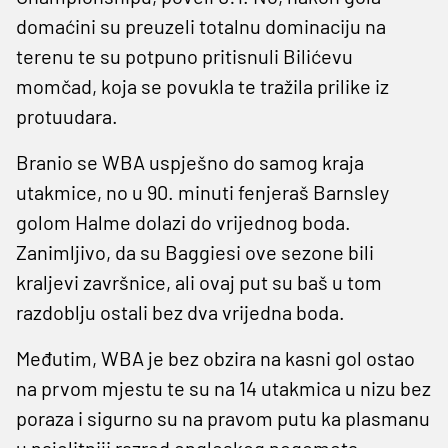
domaćini su preuzeli totalnu dominaciju na
terenu te su potpuno pritisnuli Bilićevu
momčad, koja se povukla te tražila prilike iz
protuudara.
Branio se WBA uspješno do samog kraja
utakmice, no u 90. minuti fenjeraš Barnsley
golom Halme dolazi do vrijednog boda.
Zanimljivo, da su Baggiesi ove sezone bili
kraljevi završnice, ali ovaj put su baš u tom
razdoblju ostali bez dva vrijedna boda.
Međutim, WBA je bez obzira na kasni gol ostao
na prvom mjestu te su na 14 utakmica u nizu bez
poraza i sigurno su na pravom putu ka plasmanu
u najelitniji razred engleskog nogometa.