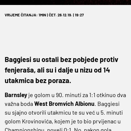
VRIJEME ČITANJA: 1MIN | ČET. 26.12.19. | 19:27
Baggiesi su ostali bez pobjede protiv
fenjeraša, ali su i dalje u nizu od 14
utakmica bez poraza.
Barnsley
je golom u 90. minuti za 1:1 otkinuo dva
važna boda
West Bromvich Albionu
. Baggiesi
su sjajno otvorili utakmicu te su već u 5. minuti
golom Krovinovića, kojem je to bio prvijenac u
Championshipu, poveli 0:1. No, nakon gola