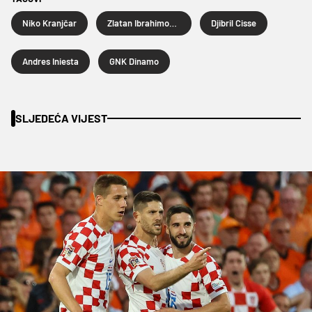
Niko Kranjčar
Zlatan Ibrahimović
Djibril Cisse
Andres Iniesta
GNK Dinamo
SLJEDEĆA VIJEST