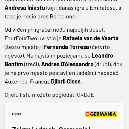
Andresa Iniestu
koji i danas igra u Emiratesu, a
tada je nosio dres Barcelone.
Od viđenijih igrača među najboljih deset,
FourFourTwo uvrstio je
Rafaela van de Vaarta
(šesto mjesto) i
Fernanda Torresa
(četvrto
mjesto). Na najvišim pozicijama su
Leandro
Bonfim
(treći),
Andres D'Alessandro
(drugi), dok
je na prvo mjesto postavljen tadašnji napadač
Auxerrea, Francuz
Djibril Cisse.
Cijelu listu možete pogledati
OVDJE
Oglas