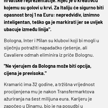
hrvatske reprezentacije. Riječ je o kreativcu
kojemu su golovi u krvi. Za Italiju će sigurno biti
opasnost broj 1 na Euru: nepredvidiv, iznimno
inteligentan, teško ga je markirati jer se uvijek
ubacuje između linija".
Bologna, Inter i Milan su klubovi koji bi mogli u
siječnju potražiti napadačko rješenje, ali
Cavaliere odmah eliminira iz priče Bolognu.
"Ne vjerujem da Bologna može biti opcija,
cijena je previsoka."
Kramarić ima 32 godine, a tržišna vrijednost
procijenjena mu je nakon Transfermarktova
ažuriranja na šest milijuna eura. Karijeru je
započeo u Dinamu, bio je na posudbi u