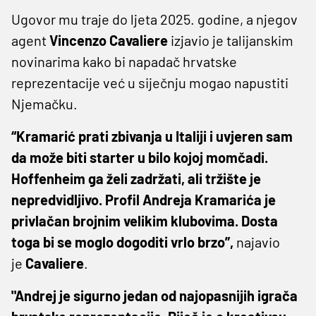
Ugovor mu traje do ljeta 2025. godine, a njegov
agent
Vincenzo Cavaliere
izjavio je talijanskim
novinarima kako bi napadač hrvatske
reprezentacije već u siječnju mogao napustiti
Njemačku.
“Kramarić prati zbivanja u Italiji i uvjeren sam
da može biti starter u bilo kojoj momčadi.
Hoffenheim ga želi zadržati, ali tržište je
nepredvidljivo. Profil Andreja Kramarića je
privlačan brojnim velikim klubovima. Dosta
toga bi se moglo dogoditi vrlo brzo”,
najavio
je
Cavaliere
.
"Andrej je sigurno jedan od najopasnijih igrača