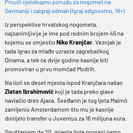
Prouči cjelokupnu ponudu za nogomet na
Germaniji i zaigraj odmah (Igraj odgovorno, 18+)
Iz perspektive hrvatskog nogometa,
najzanimljivije je ime pod rednim brojem 45 na
kojemu se smjestio
Niko Kranjčar
. Veznjak je
tada igrao za mlađe uzraste zagrebačkog
Dinama, a tek će dvije godine kasnije biti
promoviran u prvu momčad Modrih.
Na listi se deset mjesta ispod Kranjčara našao
Zlatan
Ibrahimović
koji je tada preko glave
navlačio dres Ajaxa. Šveđanin je tog ljeta Malmö
zamijenio Amsterdamom što mu je kasnije
donijelo transfer u Juventus za 16 milijuna eura.
Spuštanjem do 20. mjesta liste pronaći ćemo