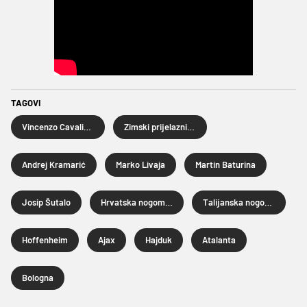
TAGOVI
Vincenzo Cavaliere
Zimski prijelazni rok 2024.
Andrej Kramarić
Marko Livaja
Martin Baturina
Josip Šutalo
Hrvatska nogometna reprezentacija
Talijanska nogometna reprezentacija
Hoffenheim
Ajax
Hajduk
Atalanta
Bologna