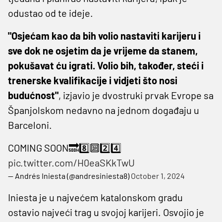
odustao od te ideje.
"Osjećam kao da bih volio nastaviti karijeru i
sve dok ne osjetim da je vrijeme da stanem,
pokušavat ću igrati. Volio bih, također, steći i
trenerske kvalifikacije i vidjeti što nosi
budućnost"
, izjavio je dvostruki prvak Evrope sa
Španjolskom nedavno na jednom događaju u
Barceloni.
COMING SOON🔜8️⃣🔟2️⃣4️⃣
pic.twitter.com/H0eaSKkTwU
— Andrés Iniesta (@andresiniesta8)
October 1, 2024
Iniesta je u najvećem katalonskom gradu
ostavio najveći trag u svojoj karijeri. Osvojio je