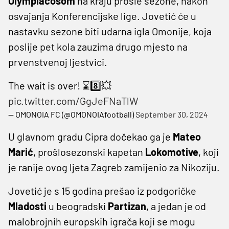
Olympiacosom
na kraju prošle sezone, nakon
osvajanja Konferencijske lige. Jovetić će u
nastavku sezone biti udarna igla Omonije, koja
poslije pet kola zauzima drugo mjesto na
prvenstvenoj ljestvici.
The wait is over! ⌛️8️⃣💥
pic.twitter.com/GgJeFNaTlW
— OMONOIA FC (@OMONOIAfootball)
September 30, 2024
U glavnom gradu Cipra dočekao ga je
Mateo
Marić
, prošlosezonski kapetan
Lokomotive
, koji
je ranije ovog ljeta Zagreb zamijenio za Nikoziju.
Jovetić je s 15 godina prešao iz podgoričke
Mladosti
u beogradski
Partizan
, a jedan je od
malobrojnih europskih igrača koji se mogu