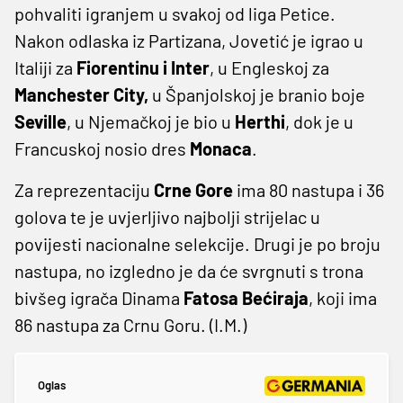
pohvaliti igranjem u svakoj od liga Petice.
Nakon odlaska iz Partizana, Jovetić je igrao u
Italiji za
Fiorentinu i Inter
, u Engleskoj za
Manchester City,
u Španjolskoj je branio boje
Seville
, u Njemačkoj je bio u
Herthi
, dok je u
Francuskoj nosio dres
Monaca
.
Za reprezentaciju
Crne Gore
ima 80 nastupa i 36
golova te je uvjerljivo najbolji strijelac u
povijesti nacionalne selekcije. Drugi je po broju
nastupa, no izgledno je da će svrgnuti s trona
bivšeg igrača Dinama
Fatosa Bećiraja
, koji ima
86 nastupa za Crnu Goru. (I.M.)
Oglas