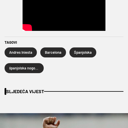
TAGOVI
Andres Iniesta
Barcelona
Španjolska
španjolska nogometna reprezentacija
SLJEDEĆA VIJEST