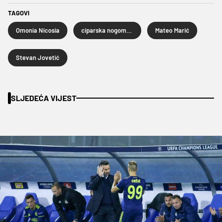
TAGOVI
Omonia Nicosia
ciparska nogometna liga
Mateo Marić
Stevan Jovetić
SLJEDEĆA VIJEST