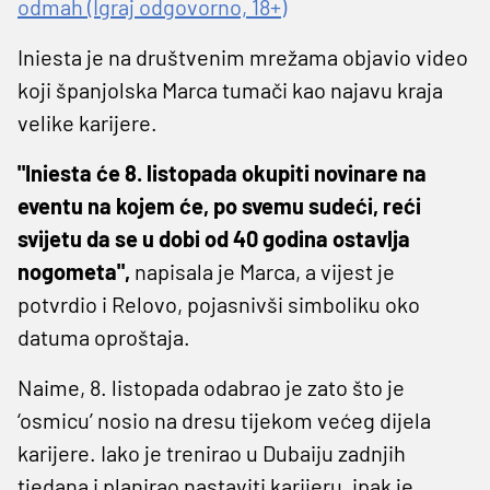
odmah (Igraj odgovorno, 18+)
Iniesta je na društvenim mrežama objavio video
koji španjolska Marca tumači kao najavu kraja
velike karijere.
"Iniesta će 8. listopada okupiti novinare na
eventu na kojem će, po svemu sudeći, reći
svijetu da se u dobi od 40 godina ostavlja
nogometa",
napisala je Marca, a vijest je
potvrdio i Relovo, pojasnivši simboliku oko
datuma oproštaja.
Naime, 8. listopada odabrao je zato što je
‘osmicu’ nosio na dresu tijekom većeg dijela
karijere. Iako je trenirao u Dubaiju zadnjih
tjedana i planirao nastaviti karijeru, ipak je