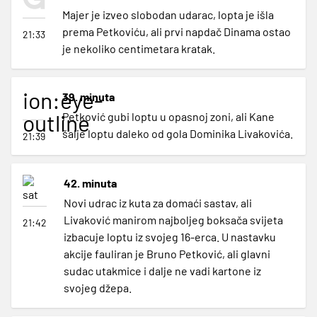
Majer je izveo slobodan udarac, lopta je išla
prema Petkoviću, ali prvi napdač Dinama ostao
21:33
je nekoliko centimetara kratak.
ion:eye-
39. minuta
outline
Petković gubi loptu u opasnoj zoni, ali Kane
šalje loptu daleko od gola Dominika Livakovića.
21:39
42. minuta
Novi udrac iz kuta za domaći sastav, ali
Livaković manirom najboljeg boksača svijeta
21:42
izbacuje loptu iz svojeg 16-erca. U nastavku
akcije fauliran je Bruno Petković, ali glavni
sudac utakmice i dalje ne vadi kartone iz
svojeg džepa.