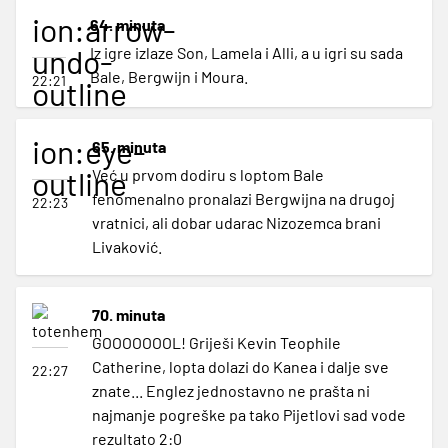
ion:arrow-
64. minuta
undo-
Iz igre izlaze Son, Lamela i Alli, a u igri su sada
Bale, Bergwijn i Moura.
22:21
outline
ion:eye-
65. minuta
outline
Već u prvom dodiru s loptom Bale
fenomenalno pronalazi Bergwijna na drugoj
22:23
vratnici, ali dobar udarac Nizozemca brani
Livaković.
70. minuta
GOOOOOOOL! Griješi Kevin Teophile
Catherine, lopta dolazi do Kanea i dalje sve
22:27
znate... Englez jednostavno ne prašta ni
najmanje pogreške pa tako Pijetlovi sad vode
rezultato 2:0