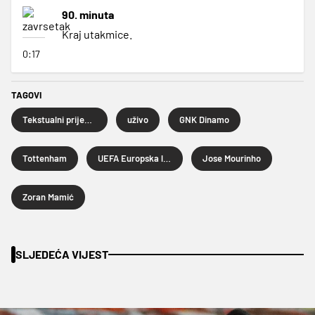
90. minuta
Kraj utakmice.
0:17
TAGOVI
Tekstualni prijenos uživo
uživo
GNK Dinamo
Tottenham
UEFA Europska liga
Jose Mourinho
Zoran Mamić
SLJEDEĆA VIJEST