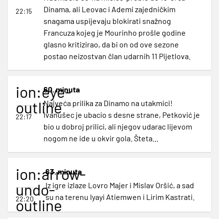
Dinama, ali Leovac i Ademi zajedničkim
22:15
snagama uspijevaju blokirati snažnog
Francuza kojeg je Mourinho prošle godine
glasno kritizirao, da bi on od ove sezone
postao neizostvan član udarnih 11 Pijetlova.
ion:eye-
60. minuta
outline
Najveća prilika za Dinamo na utakmici!
Ivanušec je ubacio s desne strane, Petković je
22:17
bio u dobroj prilici, ali njegov udarac lijevom
nogom ne ide u okvir gola. Šteta...
ion:arrow-
63. minuta
undo-
Iz igre izlaze Lovro Majer i Mislav Oršić, a sad
su na terenu Iyayi Atiemwen i Lirim Kastrati.
22:20
outline