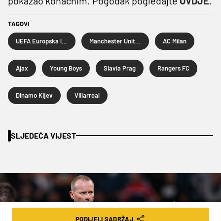
pokazao konačnim. Pogodak pogledajte
OVDJE
.
TAGOVI
UEFA Europska liga
Manchester United
AC Milan
Ajax
Young Boys
Slavia Prag
Rangers FC
Dinamo Kijev
Villarreal
SLJEDEĆA VIJEST
PODIJELI SADRŽAJ