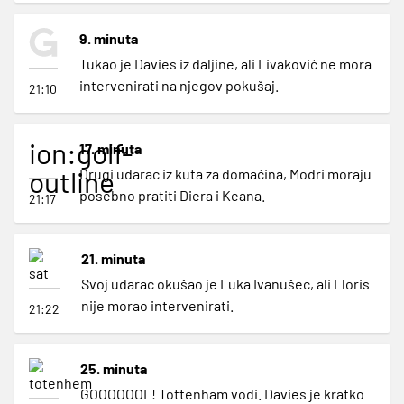
9. minuta
Tukao je Davies iz daljine, ali Livaković ne mora
intervenirati na njegov pokušaj.
21:10
ion:golf-
17. minuta
outline
Drugi udarac iz kuta za domaćina, Modri moraju
posebno pratiti Diera i Keana.
21:17
21. minuta
Svoj udarac okušao je Luka Ivanušec, ali Lloris
nije morao intervenirati.
21:22
25. minuta
GOOOOOOL! Tottenham vodi. Davies je kratko