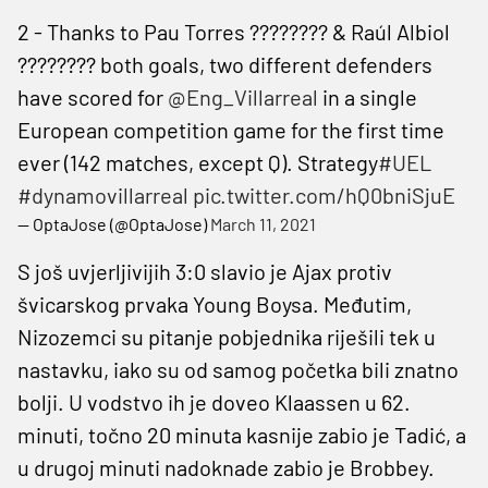
2 - Thanks to Pau Torres ???????? & Raúl Albiol
???????? both goals, two different defenders
have scored for
@Eng_Villarreal
in a single
European competition game for the first time
ever (142 matches, except Q). Strategy
#UEL
#dynamovillarreal
pic.twitter.com/hQ0bniSjuE
— OptaJose (@OptaJose)
March 11, 2021
S još uvjerljivijih 3:0 slavio je Ajax protiv
švicarskog prvaka Young Boysa. Međutim,
Nizozemci su pitanje pobjednika riješili tek u
nastavku, iako su od samog početka bili znatno
bolji. U vodstvo ih je doveo Klaassen u 62.
minuti, točno 20 minuta kasnije zabio je Tadić, a
u drugoj minuti nadoknade zabio je Brobbey.