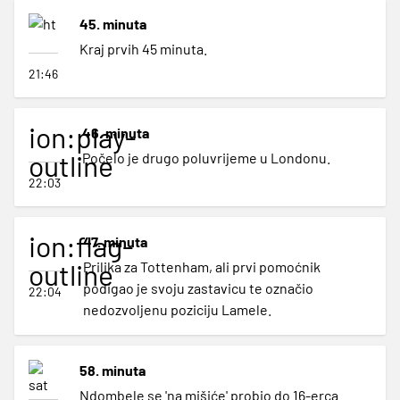
45. minuta
Kraj prvih 45 minuta.
21:46
ion:play-
46. minuta
outline
Počelo je drugo poluvrijeme u Londonu.
22:03
ion:flag-
47. minuta
outline
Prilika za Tottenham, ali prvi pomoćnik
podigao je svoju zastavicu te označio
22:04
nedozvoljenu poziciju Lamele.
58. minuta
Ndombele se 'na mišiće' probio do 16-erca