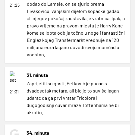
dodao do Lamele, on se sjurio prema
21:25
Livakoviću, vanjskim dijelom kopačke gađao,
ali njegov pokušaj zaustavila je vratnica. Ipak, u
pravo vrijeme na pravom mjestu je Harry Kane
kome se lopta odbija točno u noge i fantastični
Englez kojeg Transfermarkt vrednuje na 120
milijuna eura lagano dovodi svoju momčad u
vodstvo.
31. minuta
Zaprijetili su gosti. Petković je pucao s
dvadesetak metara, ali bio je to suviše lagan
21:31
udarac da ga prvi vratar Tricolora i
dugogodišnji čuvar mreže Tottenhama ne bi
ukrotio.
34. minuta