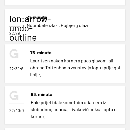
ion:arrow-
71. minuta
undo-
Ndombele izlazi, Hojbjerg ulazi.
22:29
outline
76. minuta
Lauritsen nakon kornera puca glavom, ali
obrana Tottenhama zaustavlja loptu prije gol
22:34:6
linije.
83. minuta
Bale prijeti dalekometnim udarcem iz
slobodnog udarca, Livaković boksa loptu u
22:40:0
korner.