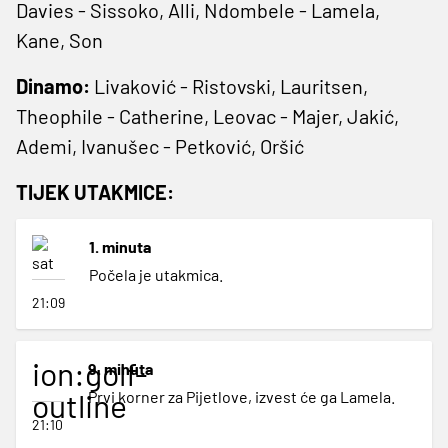
Davies - Sissoko, Alli, Ndombele - Lamela,
Kane, Son
Dinamo:
Livaković - Ristovski, Lauritsen,
Theophile - Catherine, Leovac - Majer, Jakić,
Ademi, Ivanušec - Petković, Oršić
TIJEK UTAKMICE:
1. minuta
Počela je utakmica.
21:09
ion:golf-
9. minuta
outline
Prvi korner za Pijetlove, izvest će ga Lamela.
21:10