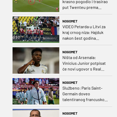
krasno pogodio i trasirao
put Twenteu prema
važnoj pobjedi
NOGOMET
VIDEO Petarda u Litvi za
kraj crnog niza: Hajduk
nakon šest godina
pobijedio na europskom
gostovanju
NOGOMET
Ništa od Arsenala:
Vinicius Junior potpisat
će novi ugovor s Real
Madridom
NOGOMET
Službeno: Paris Saint-
Germain doveo
talentiranog francuskog
ofenzivca iz Monaca
NOGOMET