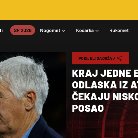
ti
SP 2026
Nogomet
Košarka
Rukomet
PODIJELI SADRŽAJ
KRAJ JEDNE E
ODLASKA IZ A
ČEKAJU NISK
POSAO