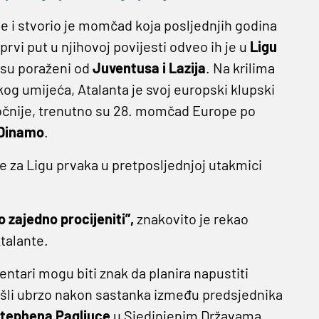
ne i stvorio je momčad koja posljednjih godina
 prvi put u njihovoj povijesti odveo ih je u
Ligu
i su poraženi od
Juventusa i Lazija
. Na krilima
og umijeća, Atalanta je svoj europski klupski
 Točnije, trenutno su 28. momčad Europe po
Dinamo
.
rke za Ligu prvaka u pretposljednjoj utakmici
o zajedno procijeniti”,
znakovito je rekao
Atalante.
ntari mogu biti znak da planira napustiti
došli ubrzo nakon sastanka između predsjednika
tephena Pagliuce
u Sjedinjenim Državama.