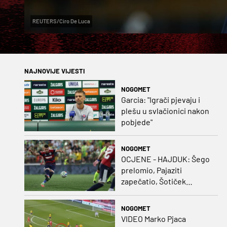
REUTERS/Ciro De Luca
NAJNOVIJE VIJESTI
NOGOMET
Garcia: "Igrači pjevaju i
plešu u svlačionici nakon
pobjede"
NOGOMET
OCJENE - HAJDUK: Šego
prelomio, Pajaziti
zapečatio, Šotiček
oduševio u predstavi
splitskih 'odlikaša'
NOGOMET
VIDEO Marko Pjaca