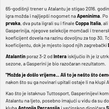
65-godišnji trener u Atalantu je stigao 2016. godi
igra možda i najljepši nogomet na
Apeninima
. Po
prvaka
, dva puta iigrali su i finale
Coppa Italia
, al
Gasperinija, njegove selekcije momčadi i trenersk
koeficijent dovela na razinu dovoljnu za top 30.
koeficijentu, dok je mjesto ispod njih zagrebački
Atalantin
poraz 3-2 od
Intera
isključio ih je iz ut
sezone, a Gasperini je bio razočaran rezultatom.
"Možda je došlo vrijeme... Ali to je nešto što ćem
nakon što su ga novinari upitali ostaje li na klupi 
Kao što je istaknuo Tuttosport, Gasperinijevi kome
Atalantu na ljeto, posebno imajući u vidu da su 
kluba
Antonija Percassija
i većinskog dioničara
S