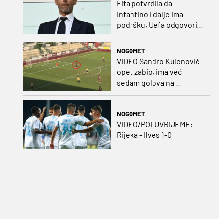
Fifa potvrdila da
Infantino i dalje ima
podršku, Uefa odgovorila
kako bojkot ostaje na
snazi
NOGOMET
VIDEO Sandro Kulenović
opet zabio, ima već
sedam golova na
pripremama
NOGOMET
VIDEO/POLUVRIJEME:
Rijeka - Ilves 1-0