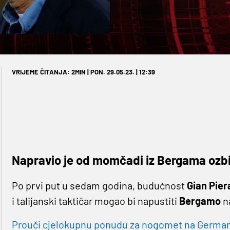
VRIJEME ČITANJA: 2MIN | PON. 29.05.23. | 12:39
Napravio je od momčadi iz Bergama ozbi
Po prvi put u sedam godina, budućnost
Gian Pier
i talijanski taktičar mogao bi napustiti
Bergamo
na
Prouči cjelokupnu ponudu za nogomet na Germaniji