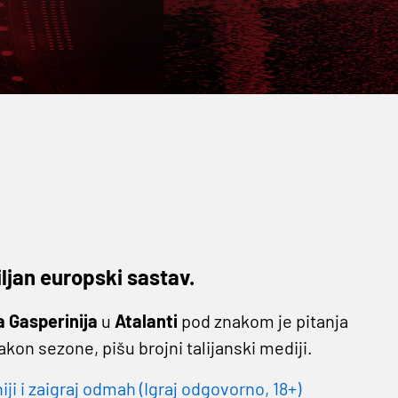
ljan europski sastav.
a Gasperinija
u
Atalanti
pod znakom je pitanja
kon sezone, pišu brojni talijanski mediji.
 i zaigraj odmah (Igraj odgovorno, 18+)