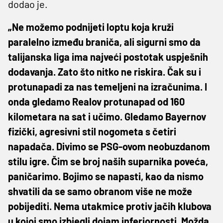
dodao je.
„Ne možemo podnijeti loptu koja kruži
paralelno između braniča, ali sigurni smo da
talijanska liga ima najveći postotak uspješnih
dodavanja. Zato što nitko ne riskira. Čak su i
protunapadi za nas temeljeni na izračunima. I
onda gledamo Realov protunapad od 160
kilometara na sat i učimo. Gledamo Bayernov
fizički, agresivni stil nogometa s četiri
napadača. Divimo se PSG-ovom neobuzdanom
stilu igre. Čim se broj naših suparnika poveća,
paničarimo. Bojimo se napasti, kao da nismo
shvatili da se samo obranom više ne može
pobijediti. Nema utakmice protiv jačih klubova
u kojoj smo izbjegli dojam inferiornosti. Možda