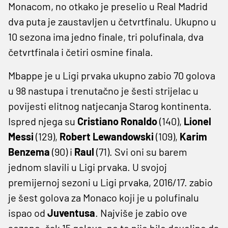
Monacom, no otkako je preselio u Real Madrid
dva puta je zaustavljen u četvrtfinalu. Ukupno u
10 sezona ima jedno finale, tri polufinala, dva
četvrtfinala i četiri osmine finala.
Mbappe je u Ligi prvaka ukupno zabio 70 golova
u 98 nastupa i trenutačno je šesti strijelac u
povijesti elitnog natjecanja Starog kontinenta.
Ispred njega su
Cristiano Ronaldo
(140),
Lionel
Messi
(129),
Robert Lewandowski
(109),
Karim
Benzema
(90) i
Raul
(71). Svi oni su barem
jednom slavili u Ligi prvaka. U svojoj
premijernoj sezoni u Ligi prvaka, 2016/17. zabio
je šest golova za Monaco koji je u polufinalu
ispao od
Juventusa
. Najviše je zabio ove
sezone, čak 15 golova, no to nije bilo dovoljno da