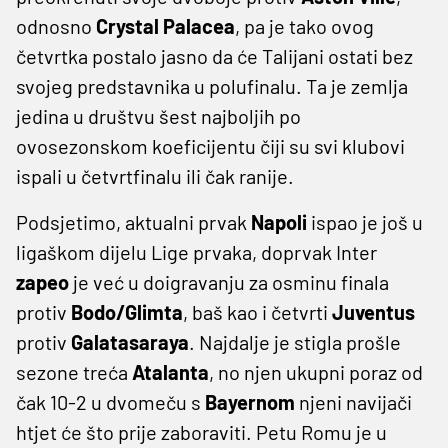
odnosno
Crystal Palacea
, pa je tako ovog
četvrtka postalo jasno da će Talijani ostati bez
svojeg predstavnika u polufinalu. Ta je zemlja
jedina u društvu šest najboljih po
ovosezonskom koeficijentu čiji su svi klubovi
ispali u četvrtfinalu ili čak ranije.
Podsjetimo, aktualni prvak
Napoli
ispao je još u
ligaškom dijelu Lige prvaka, doprvak Inter
zapeo
je već u doigravanju za osminu finala
protiv
Bodo/Glimta
, baš kao i četvrti
Juventus
protiv
Galatasaraya
. Najdalje je stigla prošle
sezone treća
Atalanta
, no njen ukupni poraz od
čak 10-2 u dvomeču s
Bayernom
njeni navijači
htjet će što prije zaboraviti. Petu Romu je u