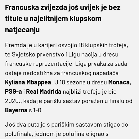
Francuska zvijezda još uvijek je bez
titule u najelitnijem klupskom
natjecanju
Premda je u karijeri osvojio 18 klupskih trofeja,
te Svjetsko prvenstvo i Ligu nacija u dresu
francuske reprezentacije, Liga prvaka za sada
ostaje nedostižna za francuskog napadača
Kyliana Mbappea
. U 10 sezona u dresu
Monaca
,
PSG-a
i
Real Madrida
najbliži trofeju je bio
2020., kada je pariški sastav poražen u finalu od
Bayerna
s 1-0.
Još dva puta je s pariškim sastavom stigao do
polufinala, jednom je polufinale igrao s