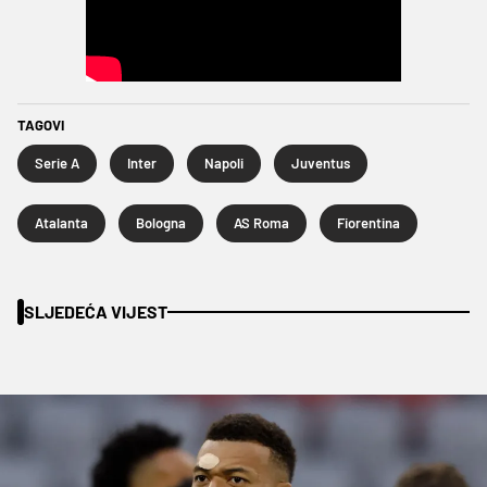
TAGOVI
Serie A
Inter
Napoli
Juventus
Atalanta
Bologna
AS Roma
Fiorentina
SLJEDEĆA VIJEST