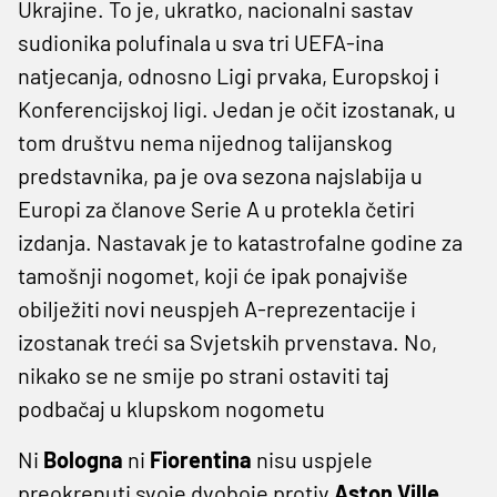
Ukrajine. To je, ukratko, nacionalni sastav
sudionika polufinala u sva tri UEFA-ina
natjecanja, odnosno Ligi prvaka, Europskoj i
Konferencijskoj ligi. Jedan je očit izostanak, u
tom društvu nema nijednog talijanskog
predstavnika, pa je ova sezona najslabija u
Europi za članove Serie A u protekla četiri
izdanja. Nastavak je to katastrofalne godine za
tamošnji nogomet, koji će ipak ponajviše
obilježiti novi neuspjeh A-reprezentacije i
izostanak treći sa Svjetskih prvenstava. No,
nikako se ne smije po strani ostaviti taj
podbačaj u klupskom nogometu
Ni
Bologna
ni
Fiorentina
nisu uspjele
preokrenuti svoje dvoboje protiv
Aston Ville
,