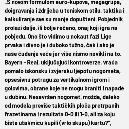
„S novom formulom euro-kupova, megagrupa,
doigravanja i ždrijeba u teniskom stilu, taktika i
kalkuliranje sve su manje dopušteni. Pobjednik
prolazi dalje, ili bolje rečeno, onaj koji igra na
pobjedu. Ono što vidimo u nokaut fazi Lige
prvaka i divno je i duboko tužno, čak i ako je
naše čuđenje veće jer više nismo navikli na to.
Bayern - Real, uključujući kontroverze, vraća
pomalo iskonsku i zvjersku ljepotu nogometa,
opsesivnu potragu za vertikalnom igrom i
golovima, obrane koje ne mogu braniti i napade
u dubinu. Nesavršen nogomet, možda, daleko
od modela previše taktičkih ploča pretrpanih
frazetinama i rezultata 0-0 ili 1-0, ali za koju
biste utakmicu kupili (vrlo skupu) kartu?",