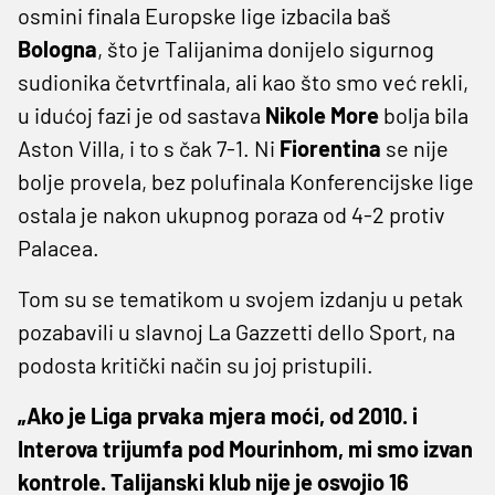
osmini finala Europske lige izbacila baš
Bologna
, što je Talijanima donijelo sigurnog
sudionika četvrtfinala, ali kao što smo već rekli,
u idućoj fazi je od sastava
Nikole More
bolja bila
Aston Villa, i to s čak 7-1. Ni
Fiorentina
se nije
bolje provela, bez polufinala Konferencijske lige
ostala je nakon ukupnog poraza od 4-2 protiv
Palacea.
Tom su se tematikom u svojem izdanju u petak
pozabavili u slavnoj La Gazzetti dello Sport, na
podosta kritički način su joj pristupili.
„Ako je Liga prvaka mjera moći, od 2010. i
Interova trijumfa pod Mourinhom, mi smo izvan
kontrole. Talijanski klub nije je osvojio 16