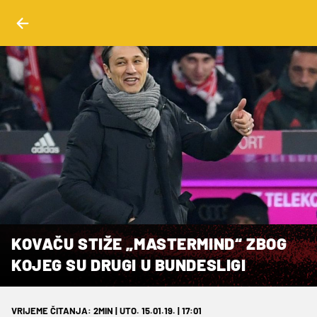
KOVAČU STIŽE „MASTERMIND“ ZBOG
KOJEG SU DRUGI U BUNDESLIGI
VRIJEME ČITANJA: 2MIN | UTO. 15.01.19. | 17:01