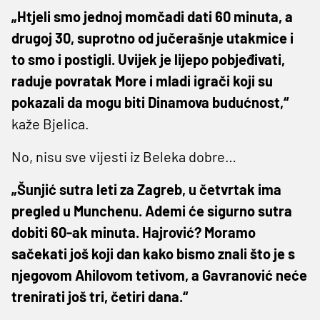
„Htjeli smo jednoj momčadi dati 60 minuta, a
drugoj 30, suprotno od jučerašnje utakmice i
to smo i postigli. Uvijek je lijepo pobjeđivati,
raduje povratak More i mladi igrači koji su
pokazali da mogu biti Dinamova budućnost,“
kaže Bjelica.
No, nisu sve vijesti iz Beleka dobre…
„Šunjić sutra leti za Zagreb, u četvrtak ima
pregled u Munchenu. Ademi će sigurno sutra
dobiti 60-ak minuta. Hajrović? Moramo
sačekati još koji dan kako bismo znali što je s
njegovom Ahilovom tetivom, a Gavranović neće
trenirati još tri, četiri dana.“