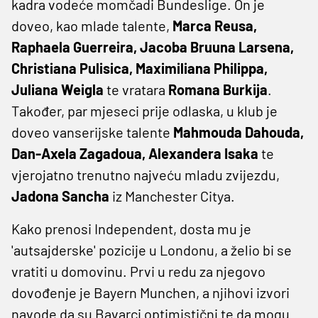
kadra vodeće momčadi Bundeslige. On je
doveo, kao mlade talente,
Marca Reusa,
Raphaela Guerreira, Jacoba Bruuna Larsena,
Christiana Pulisica, Maximiliana Philippa,
Juliana Weigla
te vratara
Romana Burkija
.
Također, par mjeseci prije odlaska, u klub je
doveo vanserijske talente
Mahmouda Dahouda,
Dan-Axela Zagadoua, Alexandera Isaka
te
vjerojatno trenutno najveću mladu zvijezdu,
Jadona
Sancha
iz Manchester Citya.
Kako prenosi Independent, dosta mu je
'autsajderske' pozicije u Londonu, a želio bi se
vratiti u domovinu. Prvi u redu za njegovo
dovođenje je Bayern Munchen, a njihovi izvori
navode da su Bavarci optimistični te da mogu