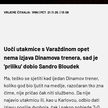
VRIJEME ČITANJA: 1MIN | PET. 21.11.25. | 13:08
Uoči utakmice s Varaždinom opet
nema izjava Dinamova trenera, sad je
'priliku' dobio Sandro Bloudek
Ma, teško se sjetiti kad ijedan Dinamov trener,
koliko god bio ljutit na medije, razočaran tko zna
čime, nije pričao čak niti službeno. Da nije
najavio utakmicu ili, kao u Karlovcu, odbio dati
izjavu poslije dvoboja, čak i nakon pobjede 7-0.