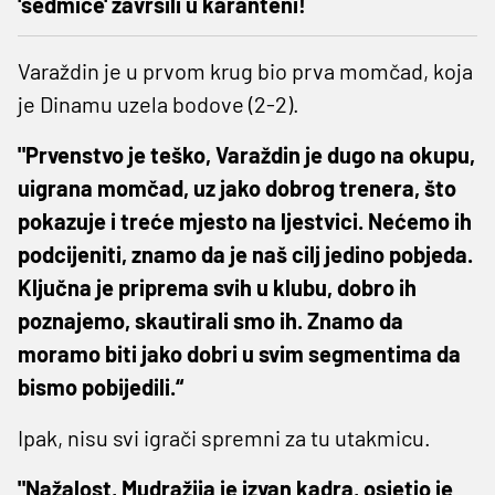
'sedmice' završili u karanteni!
Varaždin je u prvom krug bio prva momčad, koja
je Dinamu uzela bodove (2-2).
"Prvenstvo je teško, Varaždin je dugo na okupu,
uigrana momčad, uz jako dobrog trenera, što
pokazuje i treće mjesto na ljestvici. Nećemo ih
podcijeniti, znamo da je naš cilj jedino pobjeda.
Ključna je priprema svih u klubu, dobro ih
poznajemo, skautirali smo ih. Znamo da
moramo biti jako dobri u svim segmentima da
bismo pobijedili.“
Ipak, nisu svi igrači spremni za tu utakmicu.
"Nažalost, Mudražija je izvan kadra, osjetio je