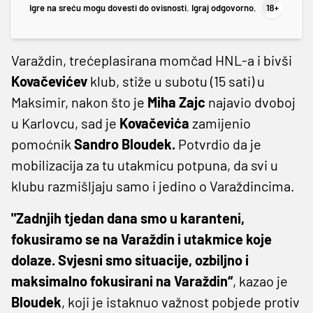
Igre na sreću mogu dovesti do ovisnosti. Igraj odgovorno.
Varaždin, trećeplasirana momčad HNL-a i bivši
Kovačevićev
klub, stiže u subotu (15 sati) u
Maksimir, nakon što je
Miha Zajc
najavio dvoboj
u Karlovcu, sad je
Kovačevića
zamijenio
pomoćnik
Sandro Bloudek.
Potvrdio da je
mobilizacija za tu utakmicu potpuna, da svi u
klubu razmišljaju samo i jedino o Varaždincima.
"Zadnjih tjedan dana smo u karanteni,
fokusiramo se na Varaždin i utakmice koje
dolaze. Svjesni smo situacije, ozbiljno i
maksimalno fokusirani na Varaždin“
, kazao je
Bloudek
, koji je istaknuo važnost pobjede protiv