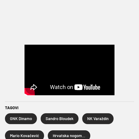
TAGOVI
GNK Dinamo
Sandro Bloudek
NK Varaždin
Mario Kovačević
Hrvatska nogometna liga