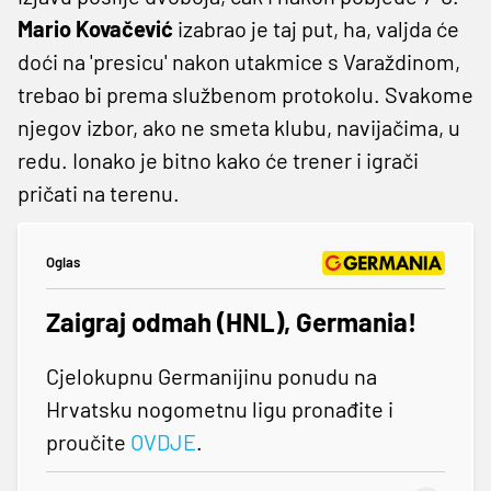
Mario Kovačević
izabrao je taj put, ha, valjda će
doći na 'presicu' nakon utakmice s Varaždinom,
trebao bi prema službenom protokolu. Svakome
njegov izbor, ako ne smeta klubu, navijačima, u
redu. Ionako je bitno kako će trener i igrači
pričati na terenu.
Oglas
Zaigraj odmah (HNL), Germania!
Cjelokupnu Germanijinu ponudu na
Hrvatsku nogometnu ligu pronađite i
proučite
OVDJE
.