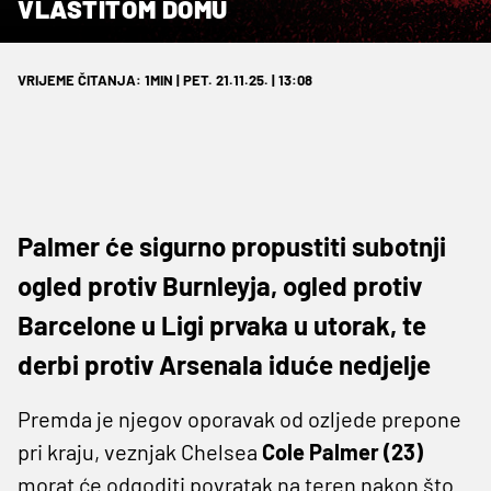
VLASTITOM DOMU
VRIJEME ČITANJA: 1MIN | PET. 21.11.25. | 13:08
Palmer će sigurno propustiti subotnji
ogled protiv Burnleyja, ogled protiv
Barcelone u Ligi prvaka u utorak, te
derbi protiv Arsenala iduće nedjelje
Premda je njegov oporavak od ozljede prepone
pri kraju, veznjak Chelsea
Cole Palmer (23)
morat će odgoditi povratak na teren nakon što