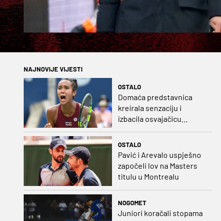
NAJNOVIJE VIJESTI
OSTALO
Domaća predstavnica
kreirala senzaciju i
izbacila osvajačicu
Roland Garrosa
OSTALO
Pavić i Arevalo uspješno
započeli lov na Masters
titulu u Montrealu
NOGOMET
Juniori koračali stopama