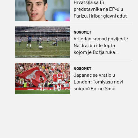
Hrvatska sa 16
predstavnika na EP-u u
Parizu, Hribar glavni adut
NOGOMET
Vrijedan komad povijesti:
Na dražbu ide lopta
kojom je Božja ruka
postigla gol
NOGOMET
Japanac se vratio u
London: Tomiyasu novi
suigrač Borne Sose