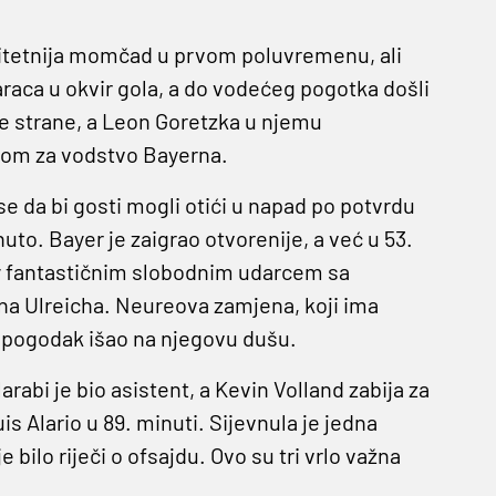
litetnija momčad u prvom poluvremenu, ali
daraca u okvir gola, a do vodećeg pogotka došli
ne strane, a Leon Goretzka u njemu
vom za vodstvo Bayerna.
e da bi gosti mogli otići u napad po potvrdu
o. Bayer je zaigrao otvorenije, a već u 53.
ey fantastičnim slobodnim udarcem sa
na Ulreicha. Neureova zamjena, koji ima
e pogodak išao na njegovu dušu.
rabi je bio asistent, a Kevin Volland zabija za
s Alario u 89. minuti. Sijevnula je jedna
e bilo riječi o ofsajdu. Ovo su tri vrlo važna