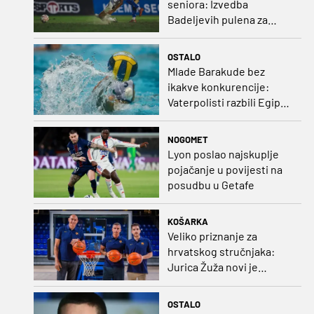
seniora: Izvedba
Badeljevih pulena za
čistu peticu protiv
Bruggea!
OSTALO
Mlade Barakude bez
ikakve konkurencije:
Vaterpolisti razbili Egipat
za polufinale SP-a!
NOGOMET
Lyon poslao najskuplje
pojačanje u povijesti na
posudbu u Getafe
KOŠARKA
Veliko priznanje za
hrvatskog stručnjaka:
Jurica Žuža novi je
pomoćni trener
Barcelone!
OSTALO