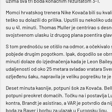
uzima sva tri boda konačnim rezultatom 3-1.
Momci hrvatskog trenera Nike Kovača bili su kva
teško su dolazili do prilika. Uputili su nekoliko u
su u 41. minuti. Thomas Muller je centrirao s des
svojstvenom ulasku iz drugog plana poentira gla
S tom prednošću se otišlo na odmor, a očekivalo s
pobjede drugim pogotkom. Ipak, dogodilo se obrnut
minuti dolaze do izjednačenja kada je Leon Bail
udaljenosti od oko 25 metara svladao vratara Sve
ozljeđenu šaku, napravila je veliku pogrešku te j
Deset minuta kasnije, potpuni šok za Kovača. Bella
potpuni preokret domaćih. Točku na i postavlja Lui
kontra, Brandt je asistirao, a VAR je potvrdio da nij
boda za Bayer i borbu za ulazak u Europsku ligu.