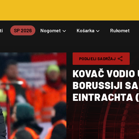
ti
SP 2026
Nogomet
Košarka
Rukomet
PODIJELI SADRŽAJ
KOVAČ VODIO 
BORUSSIJI S
EINTRACHTA 